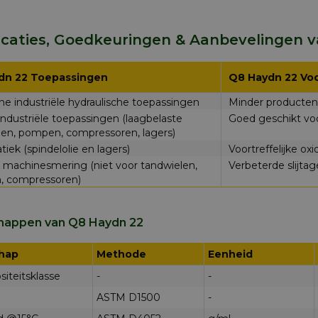
icaties, Goedkeuringen & Aanbevelingen 
dn 22 Toepassingen
Q8 Haydn 22 Voo
e industriële hydraulische toepassingen
Minder producten 
ndustriële toepassingen (laagbelaste
Goed geschikt voo
len, pompen, compressoren, lagers)
ek (spindelolie en lagers)
Voortreffelijke oxid
e machinesmering (niet voor tandwielen,
Verbeterde slijta
 compressoren)
happen van Q8 Haydn 22
hap
Methode
Eenheid
siteitsklasse
-
-
ASTM D1500
-