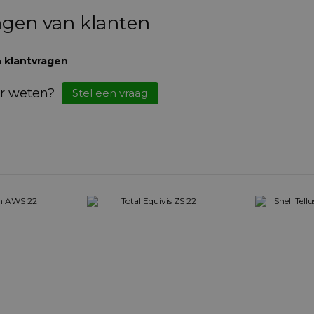
agen van klanten
 klantvragen
r weten?
Stel een vraag