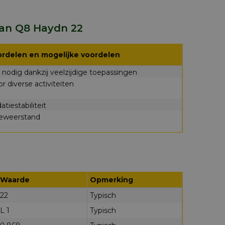
van Q8 Haydn 22
rdelen en mogelijke voordelen
nodig dankzij veelzijdige toepassingen
r diverse activiteiten
atiestabiliteit
geweerstand
Waarde
Opmerking
22
Typisch
L 1
Typisch