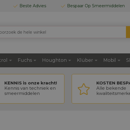
Beste Advies
Bespaar Op Smeermiddelen
trol
Fuchs
Houghton
Klüber
Mobil
S
KENNIS is onze kracht!
KOSTEN BESP
Kennis van techniek en
Alle bekende
smeermiddelen
kwaliteitsmerk