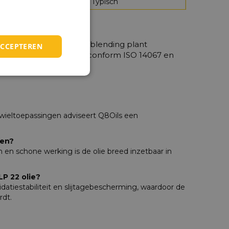
1
Typisch
radle-to-gate (Q8Oils blending plant
ACCEPTEREN
fhankelijk geverifieerd conform ISO 14067 en
dwieltoepassingen adviseert Q8Oils een
men?
en en schone werking is de olie breed inzetbaar in
LP 22 olie?
datiestabiliteit en slijtagebescherming, waardoor de
rdt.