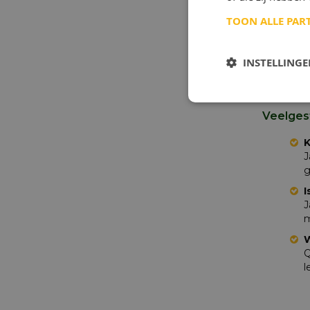
Koperstr
TOON ALLE PAR
Duurzaa
De Produ
INSTELLING
Antwerpe
ATIEL-UE
Veelges
K
J
g
I
J
m
W
Q
l