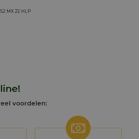
s S2 MX 22 HLP
line!
veel voordelen: