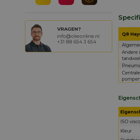
Specif
VRAGEN?
Q8 Hay
info@olieonline.nl
+31 88 654 3 654
Algemen
Andere i
tandwie
Pneumati
Central
pompen,
Eigensc
Eigensc
ISO visco
Kleur