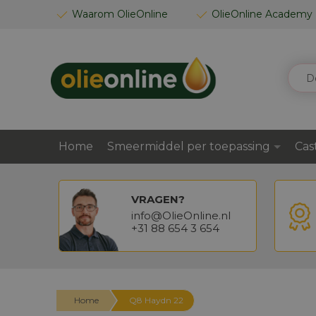
GA
Waarom OlieOnline
OlieOnline Academy
NAAR
DE
INHOUD
ZOEK
Home
Smeermiddel per toepassing
Cas
VRAGEN?
info@OlieOnline.nl
+31 88 654 3 654
Home
Q8 Haydn 22