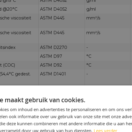
d @15°C
ASTM D4052
g/ml
id @20°C
ASTM D4052
g/ml
sche viscositeit
ASTM D445
mm²/s
sche viscositeit
ASTM D445
mm²/s
itsindex
ASTM D2270
-
ASTM D97
°C
t (COC)
ASTM D92
°C
(54,4°C gedest.
ASTM D1401
-
5 min blazen, seq
ASTM D892
ml
e maakt gebruik van cookies.
10 min uitzakken,
ASTM D892
ml
kies om inhoud en advertenties te personaliseren en om ons ver
)
len ook informatie over uw gebruik van onze site met onze adver
test 24h (proc. A
ASTM D665
-
 die deze kunnen combineren met andere informatie die u aan hen
n verzameld door uw gebruik van hun diensten.
Lees verder