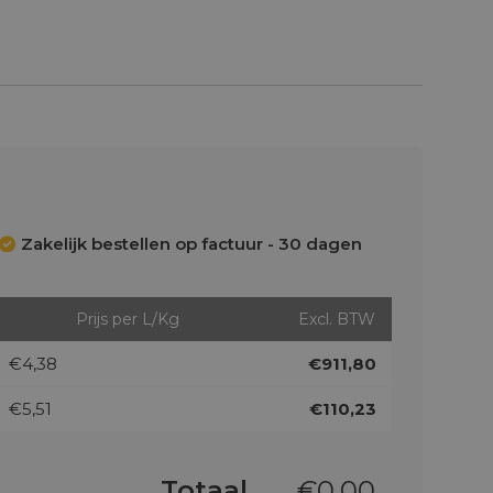
Zakelijk bestellen op factuur - 30 dagen
Prijs per L/Kg
Excl. BTW
€4,38
€911,80
€5,51
€110,23
Totaal
€
0,00