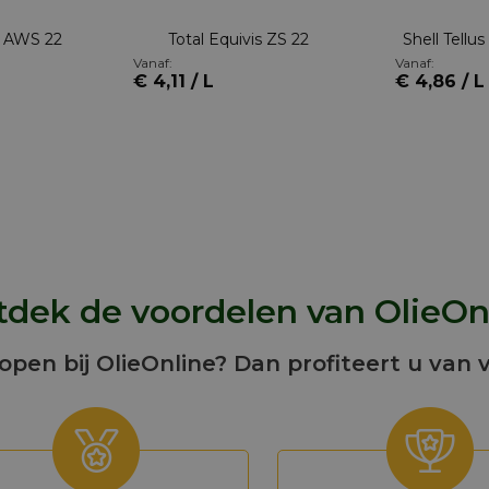
n AWS 22
Total Equivis ZS 22
Shell Tellu
Vanaf:
Vanaf:
€ 4,11 / L
€ 4,86 / L
dek de voordelen van OlieOn
kopen bij OlieOnline? Dan profiteert u van 