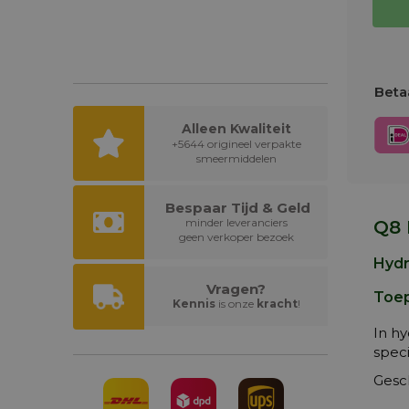
Betaa
Alleen Kwaliteit
+5644 origineel verpakte
smeermiddelen
Bespaar Tijd & Geld
minder leveranciers
Q8 
geen verkoper bezoek
Hydr
Vragen?
Toep
Kennis
is onze
kracht
!
In h
speci
Gesch