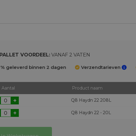
PALLET VOORDEEL:
VANAF 2 VATEN
% geleverd binnen 2 dagen
Verzendtarieven
Aantal
Product naam
+
Q8 Haydn 22 208L
+
Q8 Haydn 22 - 20L
In Winkelwagen