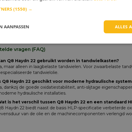
ip, 3h @100°C
ASTM D130
-
TNERS
(1550) →
mheid & Carbon Footprint
ct Carbon Footprint (PCF) van Q8 Haydn 22, gemeten van c
EN AANPASSEN
ALLES 
n), bedraagt 1,23 kg CO
eq/kg. Het rekeninstrument is ona
2
IL PCF.
telde vragen (FAQ)
an Q8 Haydn 22 gebruikt worden in tandwielkasten?
a, maar alleen in laagbelaste tandwielen. Voor zwaarbelaste tan
especialiseerde tandwielolie.
s Q8 Haydn 22 geschikt voor moderne hydraulische syste
a, dankzij de goede oxidatiestabiliteit, anti-slijtage eigenschapp
oderne hydraulische installaties.
at is het verschil tussen Q8 Haydn 22 en een standaard H
8 Haydn 22 biedt naast de basis HLP-specificatie verbeterde oxi
evensduur van de olie en de machinecomponenten verlengd wo