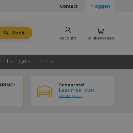
Contact
Inloggen
Zoek
Account
Winkelwagen
hell
Q8
Total
ARING:
Schaarste!
Lees meer over
en
de impact