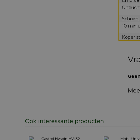
Emulsie,
Ontlucht
Schuim, 
10 min u
Koper st
Vr
Geen
Mee
Ook interessante producten