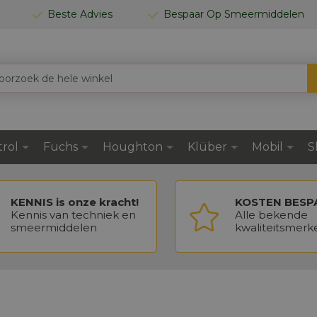
Beste Advies
Bespaar Op Smeermiddelen
trol
Fuchs
Houghton
Klüber
Mobil
S
KENNIS is onze kracht!
KOSTEN BESP
Kennis van techniek en
Alle bekende
smeermiddelen
kwaliteitsmerk