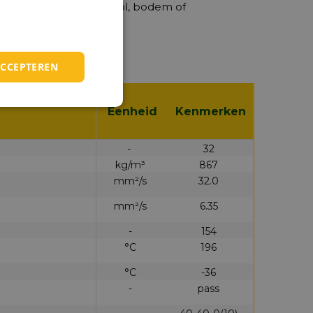
oorkom lekkage naar riool, bodem of
ACCEPTEREN
Eenheid
Kenmerken
-
32
kg/m³
867
mm²/s
32.0
mm²/s
6.35
-
154
°C
196
°C
-36
-
pass