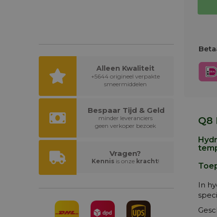
Betaa
Alleen Kwaliteit
+5644 origineel verpakte
smeermiddelen
Bespaar Tijd & Geld
minder leveranciers
Q8 
geen verkoper bezoek
Hydr
temp
Vragen?
Kennis
is onze
kracht
!
Toep
In h
speci
Gesch