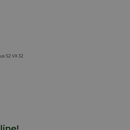
llus S2 VX 32
line!