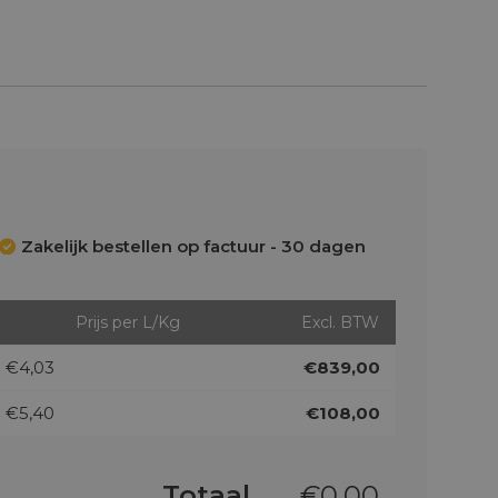
Zakelijk bestellen op factuur - 30 dagen
Prijs per L/Kg
Excl. BTW
€4,03
€839,00
€5,40
€108,00
Totaal
€
0,00