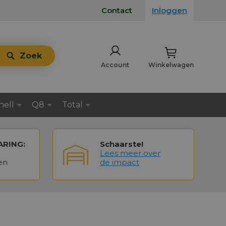
Contact
Inloggen
Zoek
Account
Winkelwagen
hell
Q8
Total
ARING:
Schaarste!
Lees meer over
en
de impact