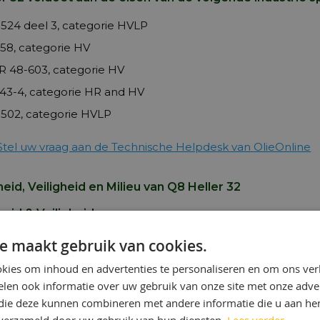
524 deel 3, categorie HVLP
158, categorie HV
 48-603, categorie HV
43-4, categorie HR and HV
1502, categorie HVLP
Stel uw vraag aan de Technische Helpdesk van OlieOnline
id, Veiligheid en Milieu van Q8 Heller 32
eid & Veiligheid
r 32 Extra Veiligheids- en Gezondheidsinformatie is beschi
e maakt gebruik van cookies.
idsblad. Dit kan worden gedownload via https://www.q8oils
kies om inhoud en advertenties te personaliseren en om ons ver
len ook informatie over uw gebruik van onze site met onze adver
m het Milieu
 die deze kunnen combineren met andere informatie die u aan hen