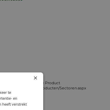
×
kbaar op het betreffende Product
.nl/NL/Hoofdnavigatie/Producten/Sectoren.aspx
keer te
tentie- en
 heeft verstrekt