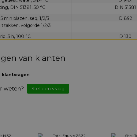
 gedest. water, 54.4 °C
D 1401
ing, DIN 51381, 50 °C
DIN 51381
5 min blazen, seq, 1/2/3
D 892
itzakken, volgorde 1/2/3
rip, 3 h, 100 °C
D 130
agen van klanten
 klantvragen
r weten?
Stel een vraag