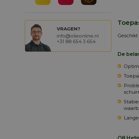
Toepas
VRAGEN?
Geschikt 
info@olieonline.nl
+31 88 654 3 654
De bela
Optima
Toepas
Probl
schuim
Stabie
waarb
Lange 
Q8 Helle