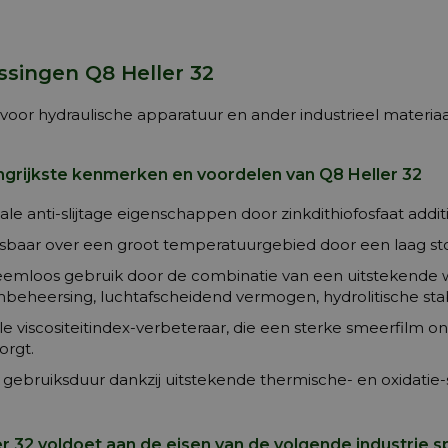
singen Q8 Heller 32
voor hydraulische apparatuur en ander industrieel materiaa
ngrijkste kenmerken en voordelen van Q8 Heller 32
le anti-slijtage eigenschappen door zinkdithiofosfaat addit
baar over een groot temperatuurgebied door een laag stol
eemloos gebruik door de combinatie van een uitstekende w
beheersing, luchtafscheidend vermogen, hydrolitische stabil
le viscositeitindex-verbeteraar, die een sterke smeerfilm
orgt.
gebruiksduur dankzij uitstekende thermische- en oxidatie-s
r 32 voldoet aan de eisen van de volgende industrie s