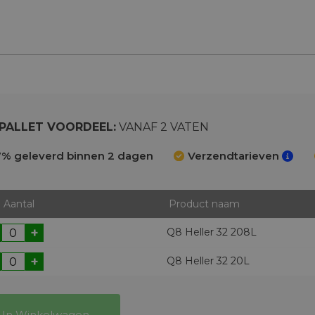
PALLET VOORDEEL:
VANAF 2 VATEN
% geleverd binnen 2 dagen
Verzendtarieven
Aantal
Product naam
+
Q8 Heller 32 208L
+
Q8 Heller 32 20L
In Winkelwagen