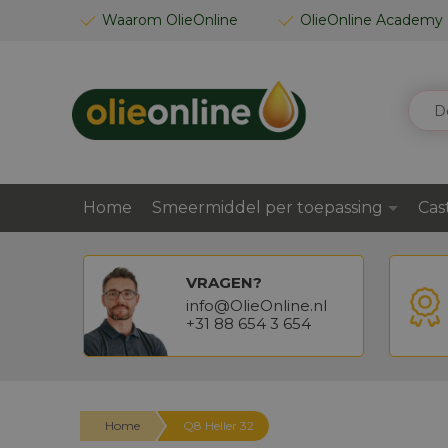
GA
Waarom OlieOnline
OlieOnline Academy
NAAR
DE
INHOUD
ZOEK
Home
Smeermiddel per toepassing
Cas
VRAGEN?
info@OlieOnline.nl
+31 88 654 3 654
Home
Q8 Heller 32