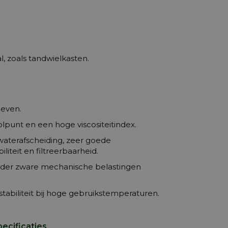
l, zoals tandwielkasten.
ieven.
punt en een hoge viscositeitindex.
aterafscheiding, zeer goede
iteit en filtreerbaarheid.
 onder zware mechanische belastingen
tabiliteit bij hoge gebruikstemperaturen.
pecificaties