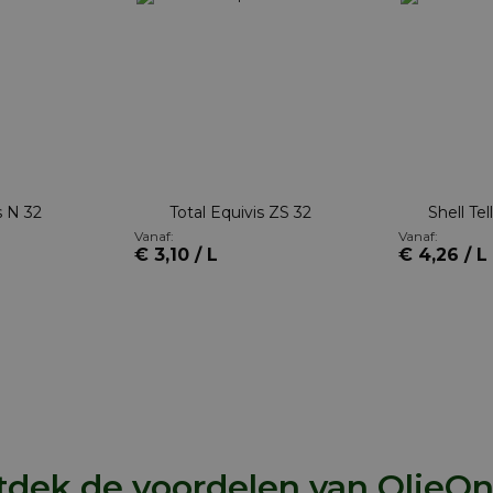
s N 32
Total Equivis ZS 32
Shell Te
Vanaf:
Vanaf:
€ 3,10 / L
€ 4,26 / L
dek de voordelen van OlieOn