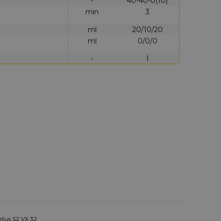
-
40-40-0(10)
min
3
ml
20/10/20
ml
0/0/0
-
1