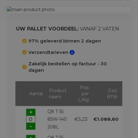
Ga
naar
Ga
het
naar
einde
het
UW PALLET VOORDEEL:
VANAF 2 VATEN
van
begin
de
van
97% geleverd binnen 2 dagen
afbeeldingen-
de
Verzendtarieven
gallerij
afbeeldingen-
gallerij
Zakelijk bestellen op factuur - 30
dagen
Prijs
Product
Excl.
Aantal
per
naam
BTW
L/Kg
+
Q8 T 55
€5,23
€1.088,60
85W-140
-
208L
Q8 T 55