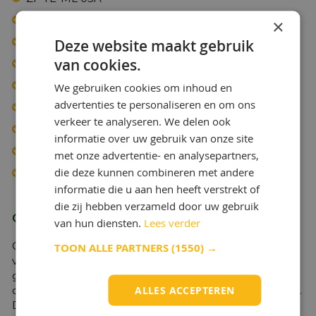
ZF TE-ML 07A
×
ZF TE-ML 12A
Deze website maakt gebruik
van cookies.
ZF TE-ML 16B
ZF TE-ML 16C
We gebruiken cookies om inhoud en
advertenties te personaliseren en om ons
ZF TE-ML 16D
verkeer te analyseren. We delen ook
ZF TE-ML 17B
informatie over uw gebruik van onze site
ZF TE-ML 19B
met onze advertentie- en analysepartners,
die deze kunnen combineren met andere
ZF TE-ML 21A
informatie die u aan hen heeft verstrekt of
die zij hebben verzameld door uw gebruik
Omschrijving Q8 T 55 85W-140
van hun diensten.
Lees verder
Q8 T 55 85W-140 is een geavanceerd smeermiddel
TOON ALLE PARTNERS
(1550) →
voor zwaarbelaste tandwielen. De specifiek
geselecteerde basisoliën en additievenbieden
ALLES ACCEPTEREN
optimale smering bij extreme druk en schokbelasting.
Dit product wordt aanbevolen voor zwaarbelaste