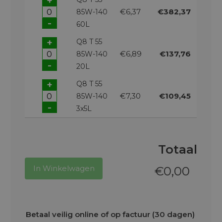
+
€6,37
€382,37
85W-140
-
60L
+
Q8 T 55
€6,89
€137,76
85W-140
-
20L
+
Q8 T 55
€7,30
€109,45
85W-140
-
3x5L
Totaal
In Winkelwagen
€
0,00
Betaal veilig online of op factuur (30 dagen)