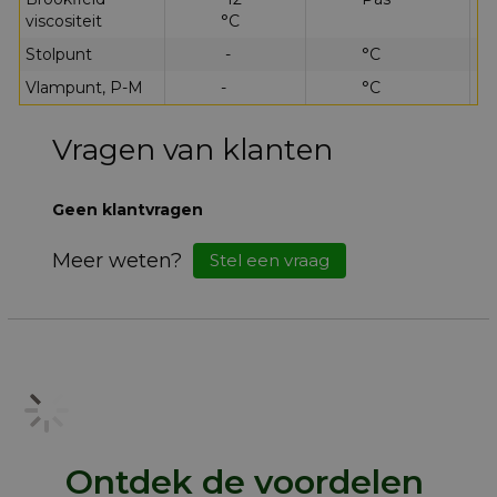
viscositeit
°C
Stolpunt
-
°C
D 
Vlampunt, P-M
-
°C
D 
Vragen van klanten
Geen klantvragen
Meer weten?
Stel een vraag
Ontdek de voordelen