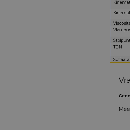
Kinemati
Kinemati
Viscosit
Vlampu
Stolpun
TBN
Sulfaata
Vr
Geen
Mee