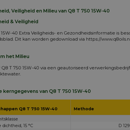
eid, Veiligheid en Milieu van Q8 T 750 15W-40
eid & Veiligheid
 15W-40 Extra Veiligheids- en Gezondheidsinformatie is be
idsblad. Dit kan worden gedownload via https://www.q8oils
m het Milieu
r Q8 T 750 15W-40 via een geautoriseerd verwerkingsbedrij
ktewater.
e kerngegevens van Q8 T 750 15W-40
chappen Q8 T 750 15W-40
Methode
eitsklasse
 dichtheid, 15 °C
D 12