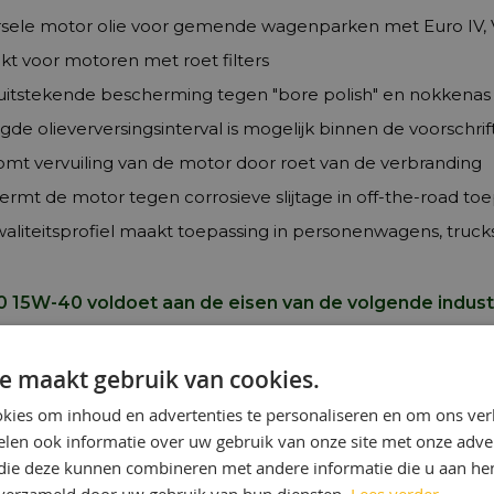
sele motor olie voor gemende wagenparken met Euro IV, V e
kt voor motoren met roet filters
uitstekende bescherming tegen "bore polish" en nokkenas s
gde olieverversingsinterval is mogelijk binnen de voorschrif
mt vervuiling van de motor door roet van de verbranding
rmt de motor tegen corrosieve slijtage in off-the-road to
aliteitsprofiel maakt toepassing in personenwagens, truck
 15W-40 voldoet aan de eisen van de volgende industr
E7
e maakt gebruik van cookies.
-4/CF
kies om inhoud en advertenties te personaliseren en om ons ver
len ook informatie over uw gebruik van onze site met onze adver
rovals
 die deze kunnen combineren met andere informatie die u aan hen