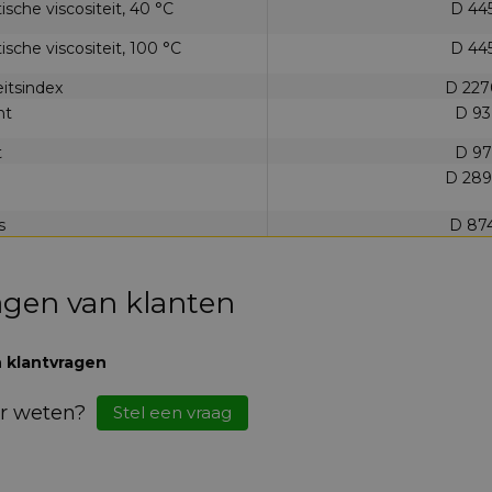
sche viscositeit, 40 °C
D 44
sche viscositeit, 100 °C
D 44
eitsindex
D 227
nt
D 93
t
D 97
D 289
s
D 87
agen van klanten
 klantvragen
r weten?
Stel een vraag