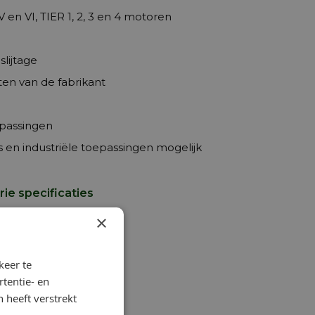
n VI, TIER 1, 2, 3 en 4 motoren
lijtage
ten van de fabrikant
epassingen
s en industriële toepassingen mogelijk
ie specificaties
×
keer te
tentie- en
 heeft verstrekt