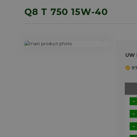
Q8 T 750 15W-40
Ga
naar
Ga
UW 
het
naar
einde
het
97
van
begin
de
van
afbeeldingen-
de
gallerij
afbeeldingen-
gallerij
-
-
-