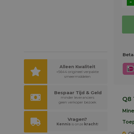
-
Betaa
Alleen Kwaliteit
+5644 origineel verpakte
smeermiddelen
Bespaar Tijd & Geld
minder leveranciers
Q8 
geen verkoper bezoek
Mine
Vragen?
Toep
Kennis
is onze
kracht
!
Q8