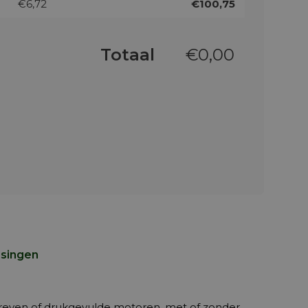
€6,72
€100,75
Totaal
€
0,00
ssingen
reven of drukgevulde motoren, met of zonder