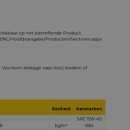
schikbaar op het betreffende Product
.nl/NL/Hoofdnavigatie/Producten/Sectoren.aspx
f. Voorkom lekkage naar riool, bodem of
Eenheid
Kenmerken
SAE 15W-40
98
kg/m³
886