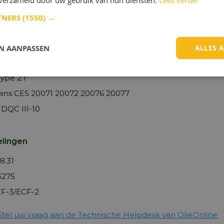
n verzameld door uw gebruik van hun diensten.
Lees verder
8.3
TNERS
(1550) →
lt RLD-2
EO-N Premium Plus
EN AANPASSEN
ALLES 
275-1
ype 2.1
ns CES 20071 20072 20076 20077
DQC III-10
lingen
8.31
3275
CF-3/ECF-2
Stel uw vraag aan de Technische Helpdesk van OlieOnline