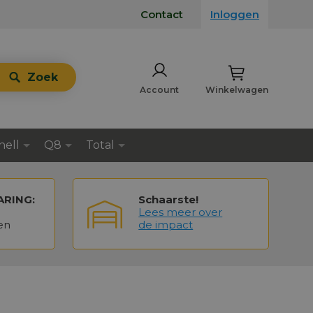
Contact
Inloggen
Zoek
Account
Winkelwagen
hell
Q8
Total
ARING:
Schaarste!
Lees meer over
en
de impact