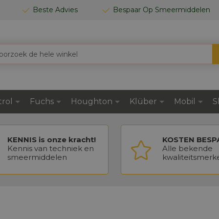
Beste Advies
Bespaar Op Smeermiddelen
trol
Fuchs
Houghton
Klüber
Mobil
S
KENNIS is onze kracht!
KOSTEN BESP
Kennis van techniek en
Alle bekende
smeermiddelen
kwaliteitsmerk