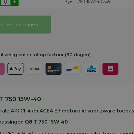
+
Q8 T 750 15W-40 3x5L
In Winkelwagen
l veilig online of op factuur (30 dagen)
T 750 15W-40
rale API CI-4 en ACEA E7 motorolie voor zware toepa
assingen Q8 T 750 15W-40
 T 750 15W-40 is ontworpen voor normaal of turboaanged