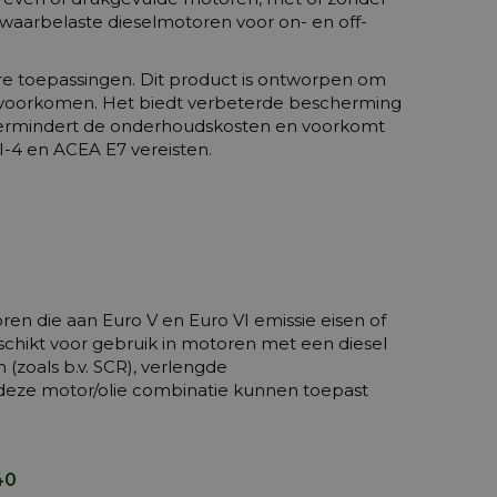
waarbelaste dieselmotoren voor on- en off-
re toepassingen. Dit product is ontworpen om
 voorkomen. Het biedt verbeterde bescherming
, vermindert de onderhoudskosten en voorkomt
I-4 en ACEA E7 vereisten.
ren die aan Euro V en Euro VI emissie eisen of
chikt voor gebruik in motoren met een diesel
 (zoals b.v. SCR), verlengde
r deze motor/olie combinatie kunnen toepast
40