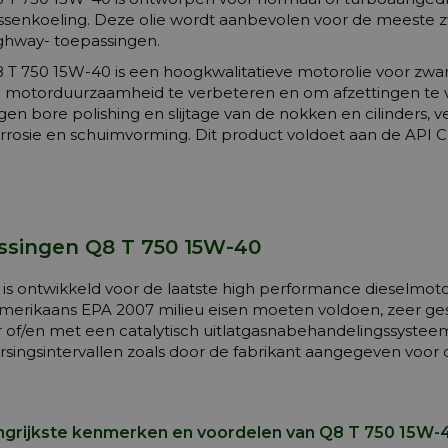
ssenkoeling. Deze olie wordt aanbevolen voor de meeste z
ghway- toepassingen.
 T 750 15W-40 is een hoogkwalitatieve motorolie voor zwa
 motorduurzaamheid te verbeteren en om afzettingen te
gen bore polishing en slijtage van de nokken en cilinders
rrosie en schuimvorming. Dit product voldoet aan de API C
ssingen Q8 T 750 15W-40
 is ontwikkeld voor de laatste high performance dieselmoto
merikaans EPA 2007 milieu eisen moeten voldoen, zeer ges
er of/en met een catalytisch uitlatgasnabehandelingssysteem
ersingsintervallen zoals door de fabrikant aangegeven voo
ngrijkste kenmerken en voordelen van Q8 T 750 15W-