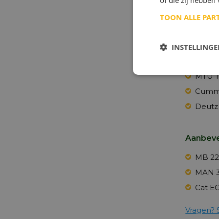
of die zij hebbe
MB 22
VDS-3
TOON ALLE PAR
Renau
Mack 
INSTELLING
MAN 3
MTU T
Cummi
Deutz 
Aanbeve
MB 22
MAN 
Cat E
Vragen? 