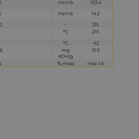
5
mm²/s
103.4
5
mm²/s
14.2
0
-
135
°C
210
°C
-42
6
mg
10.5
KOH/g
4
% mass
max 1.4