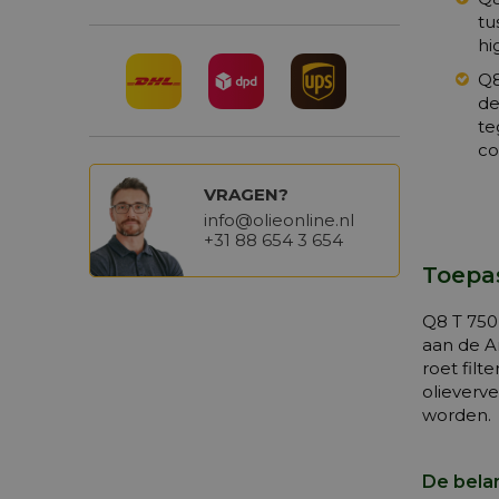
tu
hi
Q8
de
te
co
VRAGEN?
info@olieonline.nl
+31 88 654 3 654
Toepa
Q8 T 750
aan de A
roet filt
olieverv
worden.
De bela