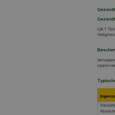
Gezondh
Gezondh
Q8 T 750
Veilighe
Bescher
Verwijde
oppervla
Typisch
Eigens
Viscosit
Absolute