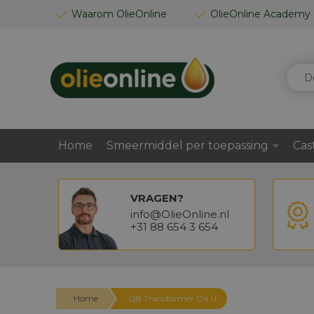
GA
Waarom OlieOnline
OlieOnline Academy
NAAR
DE
INHOUD
ZOEK
Home
Smeermiddel per toepassing
Cas
VRAGEN?
info@OlieOnline.nl
+31 88 654 3 654
Home
Q8 Transformer Oil U