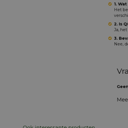
1. Wat
Het bet
verschi
2. Is 
Ja, he
3. Bev
Nee, de
Vr
Geen
Mee
Ook interessante producten