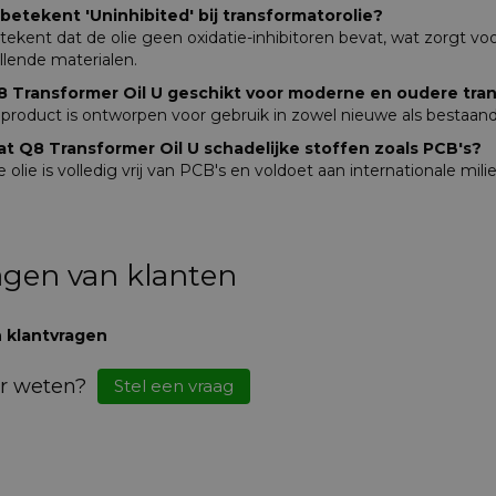
 betekent 'Uninhibited' bij transformatorolie?
ekent dat de olie geen oxidatie-inhibitoren bevat, wat zorgt voor
llende materialen.
Q8 Transformer Oil U geschikt voor moderne en oudere tr
t product is ontworpen voor gebruik in zowel nieuwe als bestaand
at Q8 Transformer Oil U schadelijke stoffen zoals PCB's?
 olie is volledig vrij van PCB's en voldoet aan internationale mili
agen van klanten
 klantvragen
r weten?
Stel een vraag