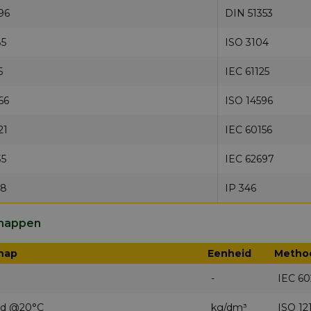
96
DIN 51353
85
ISO 3104
6
IEC 61125
66
ISO 14596
21
IEC 60156
35
IEC 62697
98
IP 346
chappen
hap
Eenheid
Metho
-
IEC 6
id @20°C
kg/dm³
ISO 12