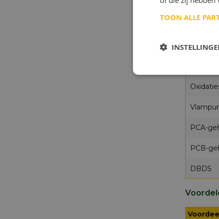
of die zij hebbe
Doorsla
TOON ALLE PAR
Doorsla
Oxidatie
INSTELLING
Oxidatie
Oxidatie
Vlampun
PCA-geh
PCB-geh
DBDS
Voordel
Voordee