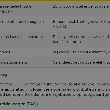
rlijke diëlektrische
Zorgt voor uitstekende isolatie
happen
emperatuurbestendigheid
Behoudt stabiliteit bij zowel ext
+120°C).
evensduur van apparatuur
Bevat geen corrosieve zwavel of 
transformatoren.
endelijk
Vrij van PCB’s en antioxidanten, 
orslagspanning
Garandeert betrouwbare elektrisch
ing
former Oil U wordt gebruikt voor de isolatie en koeling va
he apparatuur, inclusief vermogens- en distributietransforma
ted (zonder antioxidanten) en gebaseerd op hoogwaardige 
telde vragen (FAQ)