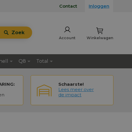
Contact
Inloggen
Zoek
Account
Winkelwagen
hell
Q8
Total
ARING:
Schaarste!
Lees meer over
en
de impact