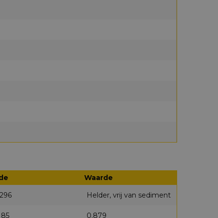
de
Waarde
0296
Helder, vrij van sediment
185
0.879