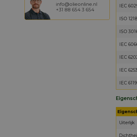
info@olieonline.nl
IEC 602
+31 88 654 3 654
ISO 121
ISO 301
IEC 606
IEC 620
IEC 625
IEC 611
Eigens
Eigensc
Uiterlijk
Dichthe