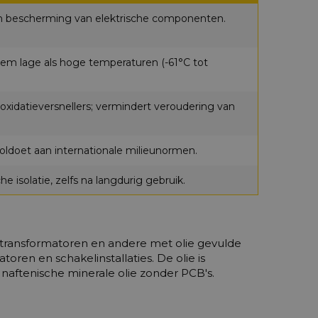
 en bescherming van elektrische componenten.
reem lage als hoge temperaturen (-61°C tot
oxidatieversnellers; vermindert veroudering van
voldoet aan internationale milieunormen.
e isolatie, zelfs na langdurig gebruik.
n transformatoren en andere met olie gevulde
toren en schakelinstallaties. De olie is
naftenische minerale olie zonder PCB's.