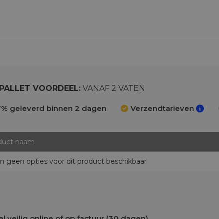
PALLET VOORDEEL:
VANAF 2 VATEN
% geleverd binnen 2 dagen
Verzendtarieven
duct naam
ijn geen opties voor dit product beschikbaar
l veilig online of op factuur (30 dagen)