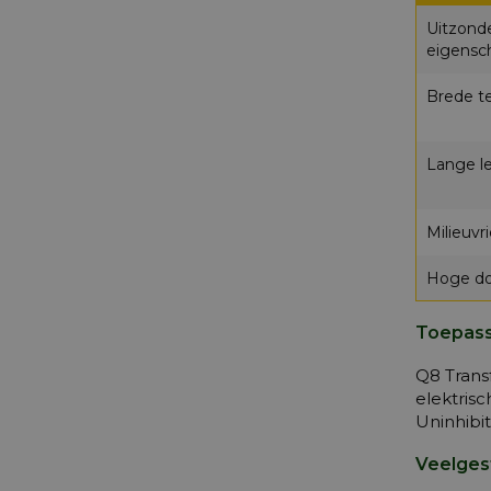
Uitzonde
eigensc
Brede t
Lange l
Milieuvri
Hoge do
Toepass
Q8 Trans
elektrisc
Uninhibi
Veelges