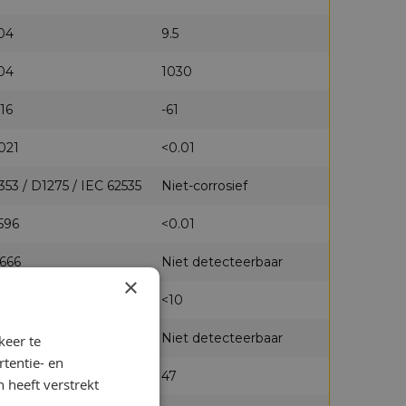
04
9.5
04
1030
16
-61
021
<0.01
353 / D1275 / IEC 62535
Niet-corrosief
596
<0.01
666
Niet detecteerbaar
×
614
<10
198
Niet detecteerbaar
keer te
tentie- en
95
47
 heeft verstrekt