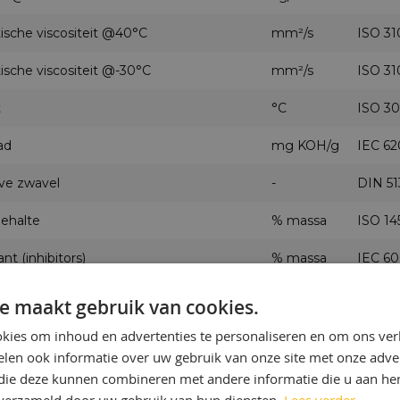
ische viscositeit @40°C
mm²/s
ISO 31
ische viscositeit @-30°C
mm²/s
ISO 31
t
°C
ISO 30
ad
mg KOH/g
IEC 62
eve zwavel
-
DIN 51
ehalte
% massa
ISO 14
nt (inhibitors)
% massa
IEC 60
halte
mg/kg
IEC 60
e maakt gebruik van cookies.
gehalte
mg/kg
IEC 61
kies om inhoud en advertenties te personaliseren en om ons ver
len ook informatie over uw gebruik van onze site met onze adver
iale spanning
mN/m
ISO 62
 die deze kunnen combineren met andere informatie die u aan hen