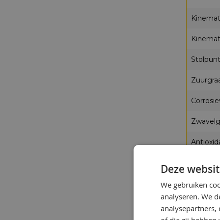
Kinemat
Kinemat
Stolpun
Zuurgra
Corrosi
Zwavelg
Antioxida
Waterge
Deze websit
Furfural
We gebruiken coo
analyseren. We de
Interfac
analysepartners,