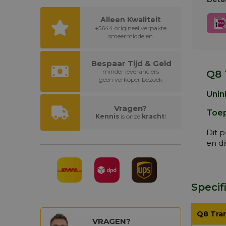
Alleen Kwaliteit
+5644 origineel verpakte
smeermiddelen
Bespaar Tijd & Geld
minder leveranciers
Q8 
geen verkoper bezoek
Unin
Vragen?
Toep
Kennis
is onze
kracht
!
Dit p
en di
Specif
Q8 Tra
VRAGEN?