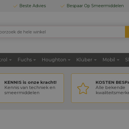
Beste Advies
Bespaar Op Smeermiddelen
trol
Fuchs
Houghton
Klüber
Mobil
S
KENNIS is onze kracht!
KOSTEN BESP
Kennis van techniek en
Alle bekende
smeermiddelen
kwaliteitsmerk