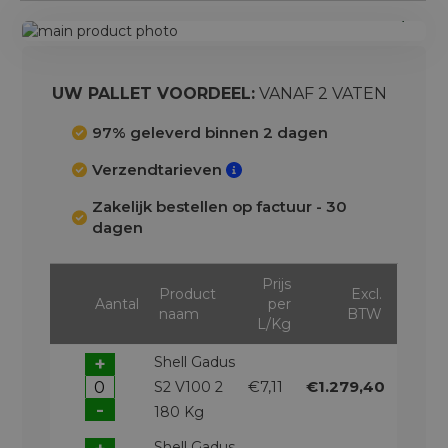
Ga
naar
Ga
het
naar
einde
het
UW PALLET VOORDEEL:
VANAF 2 VATEN
van
begin
de
van
97% geleverd binnen 2 dagen
afbeeldingen-
de
Verzendtarieven
gallerij
afbeeldingen-
gallerij
Zakelijk bestellen op factuur - 30
dagen
Prijs
Product
Excl.
Aantal
per
naam
BTW
L/Kg
+
Shell Gadus
€7,11
€1.279,40
S2 V100 2
-
180 Kg
Shell Gadus