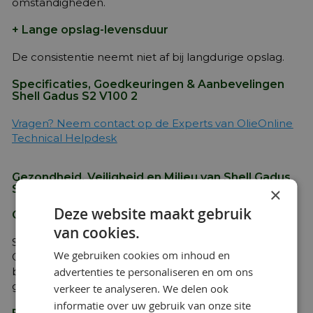
omstandigheden.
+ Lange opslag-levensduur
De consistentie neemt niet af bij langdurige opslag.
Specificaties, Goedkeuringen & Aanbevelingen
Shell Gadus S2 V100 2
Vragen? Neem contact op de Experts van OlieOnline
Technical Helpdesk
Gezondheid, Veiligheid en Milieu van Shell Gadus
S2 V100 2
×
Deze website maakt gebruik
Gezondheid & Veiligheid
van cookies.
Shell Gadus S2 V100 2 Extra Veiligheids- en
We gebruiken cookies om inhoud en
Gezondheidsinformatie is beschikbaar op het
advertenties te personaliseren en om ons
betreffende Product Veiligheidsblad. Dit kan worden
gedownload via http://www.epc.shell.com/
verkeer te analyseren. We delen ook
informatie over uw gebruik van onze site