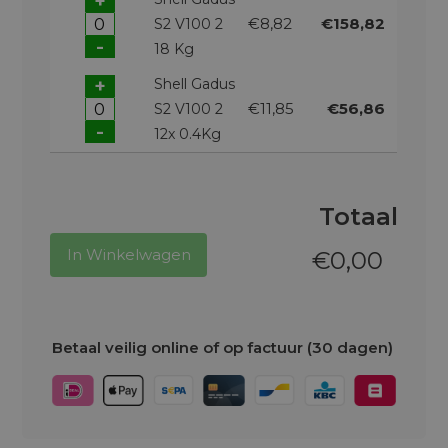
+
€8,82
€158,82
S2 V100 2
-
18 Kg
+
Shell Gadus
€11,85
€56,86
S2 V100 2
-
12x 0.4Kg
Totaal
In Winkelwagen
€
0,00
Betaal veilig online of op factuur (30 dagen)