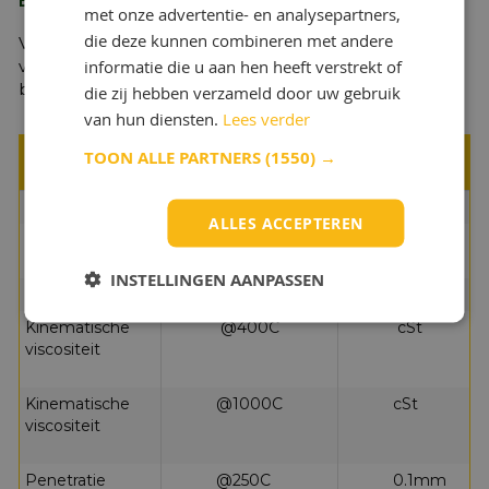
Bescherm het Milieu
met onze advertentie- en analysepartners,
die deze kunnen combineren met andere
Verwijder Shell Gadus S2 V100 2 via een geautoriseerd
informatie die u aan hen heeft verstrekt of
verwerkingsbedrijf. Voorkom lekkage naar riool,
bodem of oppervlaktewater.
die zij hebben verzameld door uw gebruik
van hun diensten.
Lees verder
TOON ALLE PARTNERS
(1550) →
Eigenschappen
NLGI getal
-
-
ALLES ACCEPTEREN
Type zeep
-
-
INSTELLINGEN AANPASSEN
Basisolie (Type)
-
-
Kinematische
@400C
cSt
viscositeit
Kinematische
@1000C
cSt
viscositeit
Penetratie
@250C
0.1mm