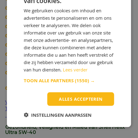
van cookies.
ACEA A3/B3, A3/B4
We gebruiken cookies om inhoud en
advertenties te personaliseren en om ons
BMW LL-01
verkeer te analyseren. We delen ook
MB Goedkeuring 229.5/226.5
informatie over uw gebruik van onze site
VW 502.00/505.00
met onze advertentie- en analysepartners,
Porsche A40
die deze kunnen combineren met andere
informatie die u aan hen heeft verstrekt of
Renault RN 0700, RN 0710
die zij hebben verzameld door uw gebruik
PSA B71 2296
van hun diensten.
Lees verder
Fiat 9.55535.Z2 & Fiat 9.55535-N2 (Voldoet aan de
specificaties)
TOON ALLE PARTNERS
(1550) →
Chrysler MS 10725, MS 12991
ALLES ACCEPTEREN
Vragen? Neem contact op de Experts van OlieOnline
Technical Helpdesk
INSTELLINGEN AANPASSEN
Gezondheid, Veiligheid en Milieu van Shell Helix
Ultra 5W-40