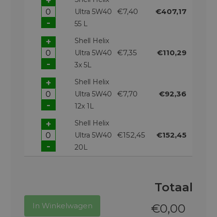
+
€7,40
€407,17
Ultra 5W40
-
55 L
+
Shell Helix
€7,35
€110,29
Ultra 5W40
-
3x 5L
+
Shell Helix
€7,70
€92,36
Ultra 5W40
-
12x 1L
+
Shell Helix
€152,45
€152,45
Ultra 5W40
-
20L
Totaal
In Winkelwagen
€
0,00