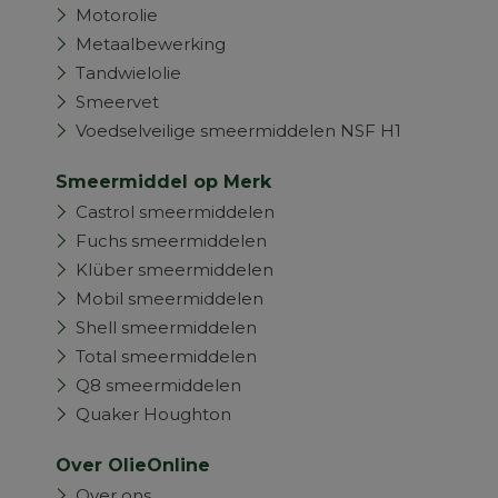
Motorolie
Metaalbewerking
Tandwielolie
Smeervet
Voedselveilige smeermiddelen NSF H1
Smeermiddel op Merk
Castrol smeermiddelen
Fuchs smeermiddelen
Klüber smeermiddelen
Mobil smeermiddelen
Shell smeermiddelen
Total smeermiddelen
Q8 smeermiddelen
Quaker Houghton
Over OlieOnline
Over ons