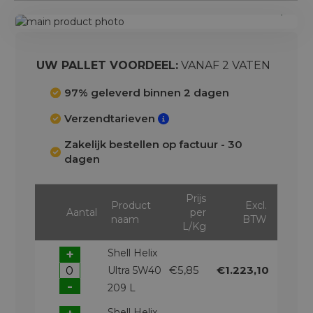
Ga
naar
Ga
het
naar
einde
het
UW PALLET VOORDEEL:
VANAF 2 VATEN
van
begin
de
van
97% geleverd binnen 2 dagen
afbeeldingen-
de
Verzendtarieven
gallerij
afbeeldingen-
gallerij
Zakelijk bestellen op factuur - 30
dagen
Prijs
Product
Excl.
Aantal
per
naam
BTW
L/Kg
+
Shell Helix
€5,85
€1.223,10
Ultra 5W40
-
209 L
Shell Helix