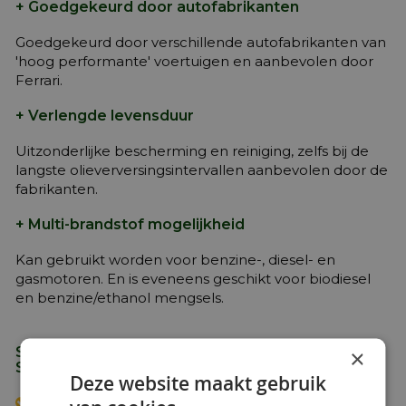
+ Goedgekeurd door autofabrikanten
Goedgekeurd door verschillende autofabrikanten van
'hoog performante' voertuigen en aanbevolen door
Ferrari.
+ Verlengde levensduur
Uitzonderlijke bescherming en reiniging, zelfs bij de
langste olieverversingsintervallen aanbevolen door de
fabrikanten.
+ Multi-brandstof mogelijkheid
Kan gebruikt worden voor benzine-, diesel- en
gasmotoren. En is eveneens geschikt voor biodiesel
en benzine/ethanol mengsels.
×
Specificaties, Goedkeuringen & Aanbevelingen
Shell Helix Ultra 5W-40
Deze website maakt gebruik
API SN