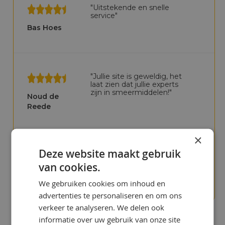
"Uitstekende en snelle
service"
Bas Hoes
"Jullie site is geweldig, het
laat zien dat jullie experts
zijn in smeermiddelen!"
Noud de
Reede
×
Deze website maakt gebruik
"We betaalden te veel in het
verleden"
van cookies.
Chris Bijlsma
We gebruiken cookies om inhoud en
advertenties te personaliseren en om ons
verkeer te analyseren. We delen ook
informatie over uw gebruik van onze site