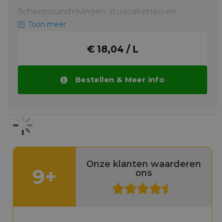
Scheepsaandrijvingen, stuwraketten en
verstelbare schroeven. Industriële
Toon meer
tandwielen, lagers en andere componenten
in circulatie- en spatsmeringssystemen.
€ 18,04 / L
Meer info
Bestellen & Meer info
Onze klanten waarderen
9+
ons