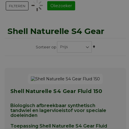
Oliezoeker
FILTEREN
Shell Naturelle S4 Gear
Van
Sorteer op
hoog
naar
laag
sorteren
Shell Naturelle S4 Gear Fluid 150
Biologisch afbreekbaar synthetisch
tandwiel en lagervloeistof voor speciale
doeleinden
Toepassing Shell Naturelle S4 Gear Fluid