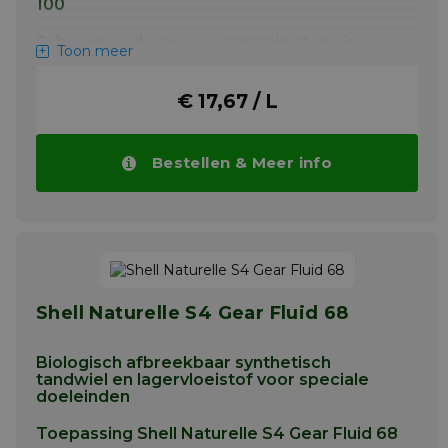
100
Scheepsaandrijvingen, stuwraketten en
Toon meer
verstelbare schroeven. Industriële
tandwielen, lagers en andere componenten
in circulatie- en spatsmeringssystemen.
€ 17,67 / L
Meer info
Bestellen & Meer info
Shell Naturelle S4 Gear Fluid 68
Biologisch afbreekbaar synthetisch
tandwiel en lagervloeistof voor speciale
doeleinden
Toepassing Shell Naturelle S4 Gear Fluid 68