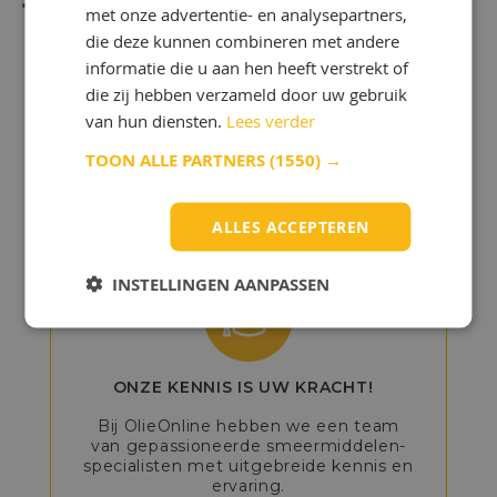
met onze advertentie- en analysepartners,
die deze kunnen combineren met andere
informatie die u aan hen heeft verstrekt of
Ontdek de voordelen
die zij hebben verzameld door uw gebruik
van OlieOnline!
van hun diensten.
Lees verder
TOON ALLE PARTNERS
(1550) →
Wilt u olie kopen bij OlieOnline?
Dan profiteert u van veel
ALLES ACCEPTEREN
voordelen:
INSTELLINGEN AANPASSEN
ONZE KENNIS IS UW KRACHT!
Bij OlieOnline hebben we een team
van gepassioneerde smeermiddelen-
specialisten met uitgebreide kennis en
ervaring.