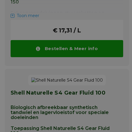
150
Scheepsaandrijvingen, stuwraketten en
Toon meer
verstelbare schroeven. Industriële
tandwielen, lagers en andere componenten
in circulatie- en spatsmeringssystemen.
€ 17,31 / L
Meer info
Bestellen & Meer info
Shell Naturelle S4 Gear Fluid 100
Biologisch afbreekbaar synthetisch
tandwiel en lagervloeistof voor speciale
doeleinden
Toepassing Shell Naturelle S4 Gear Fluid