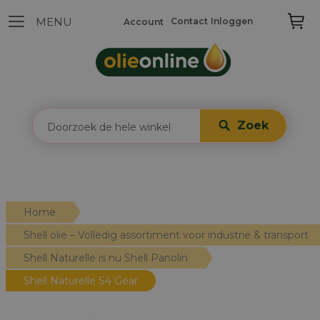
Contact
Inloggen
Account
Zoek
Home
Shell olie – Volledig assortiment voor industrie & transport
Shell Naturelle is nu Shell Panolin
Shell Naturelle S4 Gear