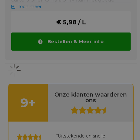
resultaten gebruikt worden in relatief
Toon meer
versleten tand- en
wormwieloverbrengingen om verdere
€ 5,98 / L
slijtage te beperken en de
oliebadtemperatuur te verlagen. Typische
voorbeelden zijn tandwielkasten met lage
snelheid bij frequent start/stop bedrijf.
Bestellen & Meer info
Smering van cilinders van stoommachines.
Geschikt voor de smering van cilinders van
stoommachines die bij hoge temperaturen
en onder hoge druk werken. Voor zwaar
belaste tand- en wormwieloverbrengingen
worden de oliën van het type Shell Omala S4
WE aanbevolen. Voor tandwielkasten met
rechte en schuine vertandingen in gesloten
Onze klanten waarderen
carters worden de oliën van Shell Omala 'G'
9+
ons
aanbevolen. Voor hypoidoverbrengingen in
voertuigen worden best de geschikte oliën
van het type Shell Spirax toegepast.
Meer info
"Uitstekende en snelle