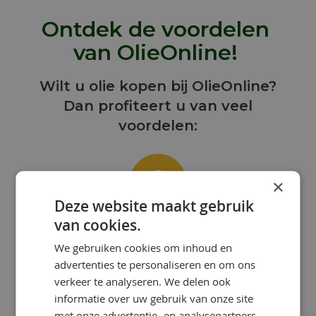
Ontdek de voordelen
van OlieOnline!
Wilt u olie kopen bij OlieOnline?
Dan profiteert u van veel
voordelen:
×
Deze website maakt gebruik
van cookies.
ONZE KENNIS IS UW KRACHT!
We gebruiken cookies om inhoud en
Bij OlieOnline hebben we een team
advertenties te personaliseren en om ons
van gepassioneerde smeermiddelen-
specialisten met uitgebreide kennis en
verkeer te analyseren. We delen ook
ervaring.
informatie over uw gebruik van onze site
met onze advertentie- en analysepartners,