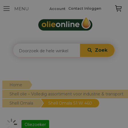
Contact
Inloggen
Account
Zoek
Home
Shell olie – Volledig assortiment voor industrie & transport
Shell Omala
Shell Omala S1 W 460
Oliezoeker