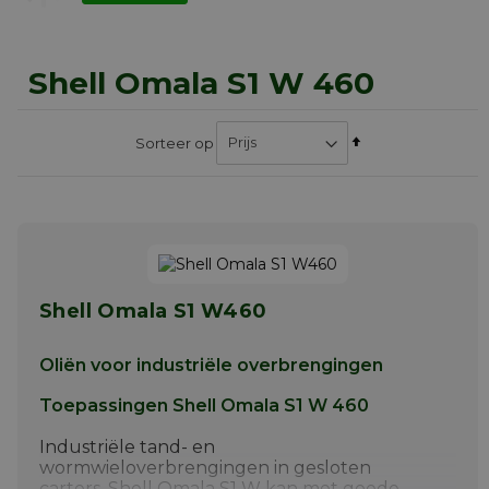
Shell Omala S1 W 460
Van
Sorteer op
hoog
naar
laag
sorteren
Shell Omala S1 W460
Oliën voor industriële overbrengingen
Toepassingen Shell Omala S1 W 460
Industriële tand- en
wormwieloverbrengingen in gesloten
carters. Shell Omala S1 W kan met goede