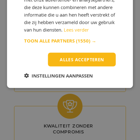
die deze kunnen combineren met andere
informatie die u aan hen heeft verstrekt of
die zij hebben verzameld door uw gebruik
van hun diensten.
Lees verder
TOON ALLE PARTNERS
(1550) →
GEDETAILLEERD
ADVIES
ALLES ACCEPTEREN
Onze experts helpen u bij het kiezen
van de beste producten, zodat u het
maximale uit uw voertuig of machine
INSTELLINGEN AANPASSEN
kunt halen.
KWALITEIT ZONDER
COMPROMIS