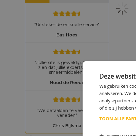
"Uitstekende en snelle service"
Bas Hoes
"Jullie site is geweldig, het laat
zien dat jullie experts zijn in
smeermiddelen!"
Deze websit
Noud de Reede
We gebruiken coo
analyseren. We de
analysepartners,
of die zij hebbe
"We betaalden te veel in het
verleden"
TOON ALLE PAR
Chris Bijlsma