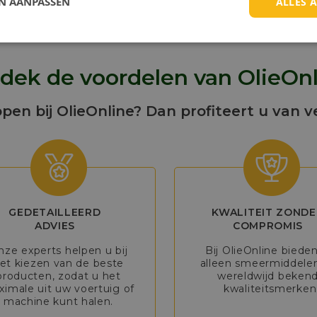
EN AANPASSEN
ALLES 
dek de voordelen van OlieOnl
open bij OlieOnline? Dan profiteert u van v
GEDETAILLEERD
KWALITEIT ZONDE
ADVIES
COMPROMIS
nze experts helpen u bij
Bij OlieOnline biede
et kiezen van de beste
alleen smeermiddele
producten, zodat u het
wereldwijd beken
imale uit uw voertuig of
kwaliteitsmerken
machine kunt halen.