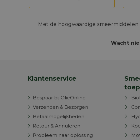
Met de hoogwaardige smeermiddelen va
Wacht nie
Klantenservice
Smee
toep
Bespaar bij OlieOnline
Bio
Verzenden & Bezorgen
Com
Betaalmogelijkheden
Hyd
Retour & Annuleren
Koe
Probleem naar oplossing
Mot