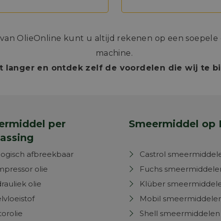
n OlieOnline kunt u altijd rekenen op een soepele e
machine.
t langer en ontdek zelf de voordelen die wij te 
rmiddel per
Smeermiddel op 
assing
logisch afbreekbaar
Castrol smeermiddel
pressor olie
Fuchs smeermiddele
rauliek olie
Klüber smeermiddel
lvloeistof
Mobil smeermiddele
orolie
Shell smeermiddelen