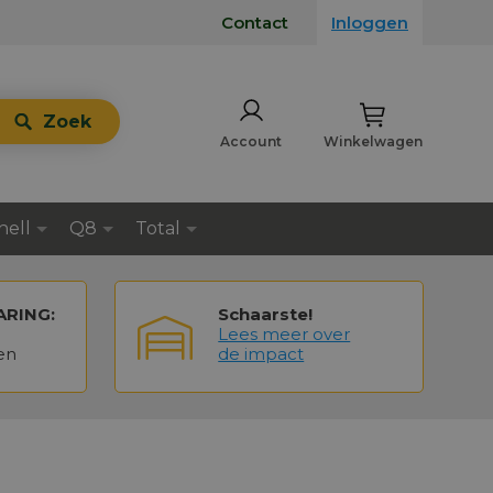
Contact
Inloggen
Zoek
Account
Winkelwagen
hell
Q8
Total
ARING:
Schaarste!
Lees meer over
en
de impact