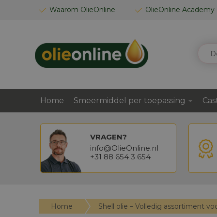
GA
Waarom OlieOnline
OlieOnline Academy
NAAR
DE
INHOUD
ZOEK
Home
Smeermiddel per toepassing
Cas
VRAGEN?
info@OlieOnline.nl
+31 88 654 3 654
Home
Shell olie – Volledig assortiment vo