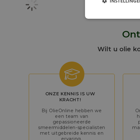
INSTELLING
Ont
Wilt u olie k
ONZE KENNIS IS UW
KRACHT!
Bij OlieOnline hebben we
O
een team van
h
gepassioneerde
smeermiddelen-specialisten
max
met uitgebreide kennis en
ervaring.