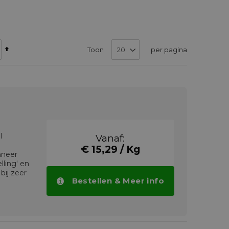
Van
Toon
per pagina
hoog
naar
laag
sorteren
l
Vanaf:
€ 15,29 / Kg
nneer
ling' en
 bij zeer
Bestellen & Meer info