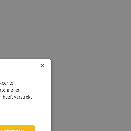
×
keer te
tentie- en
 heeft verstrekt