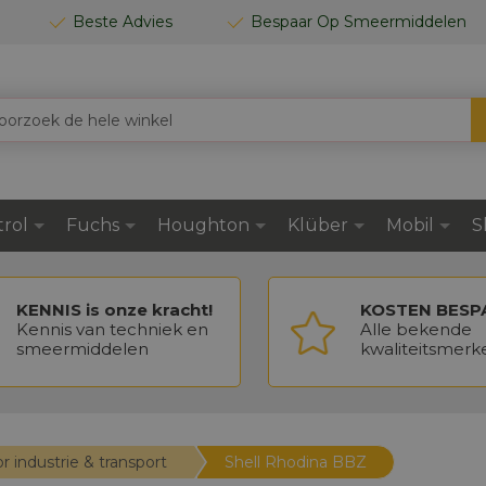
Beste Advies
Bespaar Op Smeermiddelen
trol
Fuchs
Houghton
Klüber
Mobil
S
KENNIS is onze kracht!
KOSTEN BESP
Kennis van techniek en
Alle bekende
smeermiddelen
kwaliteitsmerk
or industrie & transport
Shell Rhodina BBZ