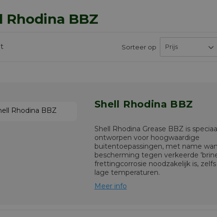
l Rhodina BBZ
t
Sorteer op
Shell Rhodina BBZ
Shell Rhodina Grease BBZ is speciaa
ontworpen voor hoogwaardige
buitentoepassingen, met name wa
bescherming tegen verkeerde 'brinel
frettingcorrosie noodzakelijk is, zelfs
lage temperaturen.
Meer info