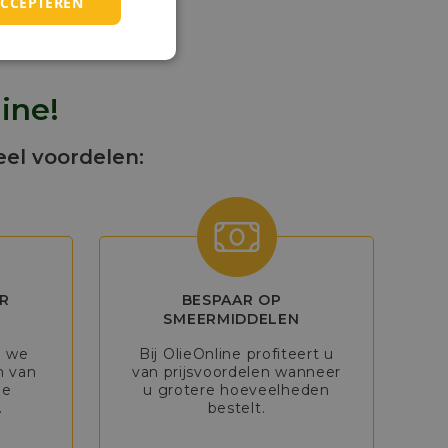
ACCEPTEREN
ine!
eel voordelen:
R
BESPAAR OP
SMEERMIDDELEN
n we
Bij OlieOnline profiteert u
n van
van prijsvoordelen wanneer
de
u grotere hoeveelheden
.
bestelt.