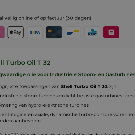
l veilig online of op factuur (30 dagen)
ll Turbo Oil T 32
waardige olie voor Industriële Stoom- en Gasturbine
ngrijkste toepassingen van
Shell Turbo Oil T 32
zijn:
Industriële stoomturbines en licht belaste gasturbines trans
Smering van hydro-elektrische turbines
Centrifugale en axiale, dynamische turbo-compressoren e
rden aanbevolen
Turbo T 32 oliën zijn lange tijd erkend als één van de referenties in he