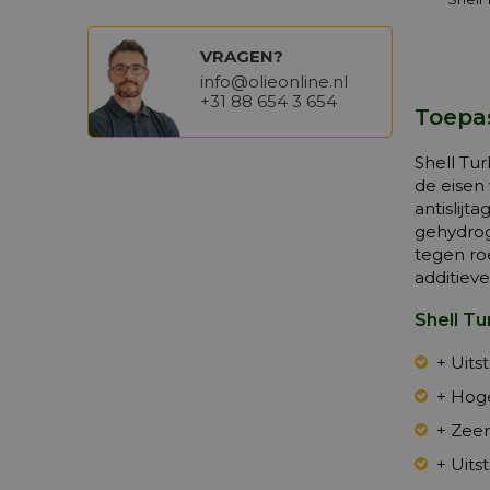
VRAGEN?
info@olieonline.nl
+31 88 654 3 654
Toepas
Shell Tu
de eisen
antislijt
gehydrog
tegen ro
additieve
Shell Tu
+ Uits
+ Hog
+ Zee
+ Uits