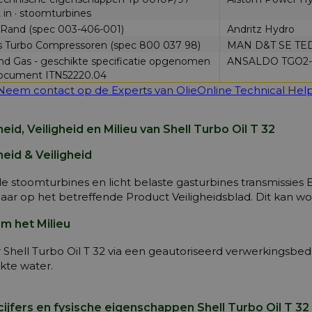
 in · stoomturbines
 Rand (spec 003-406-001)
Andritz Hydro
 Turbo Compressoren (spec 800 037 98)
MAN D&T SE TE
and Gas - geschikte specificatie opgenomen
ANSALDO TGO2-0
ocument ITN52220.04
Neem contact op de Experts van OlieOnline Technical Hel
id, Veiligheid en Milieu van Shell Turbo Oil T 32
eid & Veiligheid
le stoomturbines en licht belaste gasturbines transmissies 
aar op het betreffende Product Veiligheidsblad. Dit kan w
m het Milieu
r Shell Turbo Oil T 32 via een geautoriseerd verwerkingsbed
kte water.
ijfers en fysische eigenschappen Shell Turbo Oil T 32