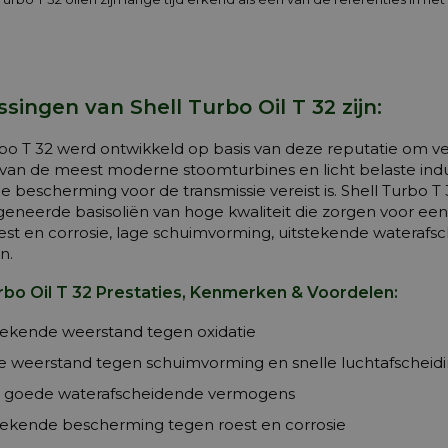
singen van Shell Turbo Oil T 32 zijn:
rbo T 32 werd ontwikkeld op basis van deze reputatie om v
 van de meest moderne stoomturbines en licht belaste indu
age bescherming voor de transmissie vereist is. Shell Turbo T
eneerde basisoliën van hoge kwaliteit die zorgen voor een 
est en corrosie, lage schuimvorming, uitstekende waterafs
n.
rbo Oil T 32 Prestaties, Kenmerken & Voordelen:
tekende weerstand tegen oxidatie
e weerstand tegen schuimvorming en snelle luchtafscheid
r goede waterafscheidende vermogens
tekende bescherming tegen roest en corrosie