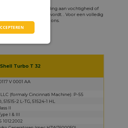
derdelen na blootstelling aan vochtigheid of
rhoud geminimaliseerd wordt. . Voor een volledig
ntact op te nemen met ons.
ACCEPTEREN
 T 32
 Shell Turbo T 32
117 V 0001 AA
, LLC (formaly Cincinnati Machine): P-55
, 51515-2 L-TG, 51524-1 HL
ass II
pe I & III
IS 1012:2002
dro Generatoren (spec HTWT600050)