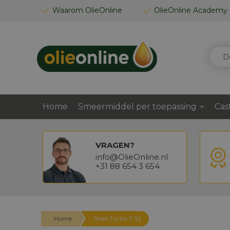
GA
Waarom OlieOnline
OlieOnline Academy
NAAR
DE
INHOUD
ZOEK
Home
Smeermiddel per toepassing
Cas
VRAGEN?
info@OlieOnline.nl
+31 88 654 3 654
Home
Shell Turbo T 32