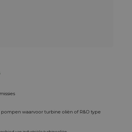
s
missies
n pompen waarvoor turbine oliën of R&O type
t gebied van industriële turbineoliën