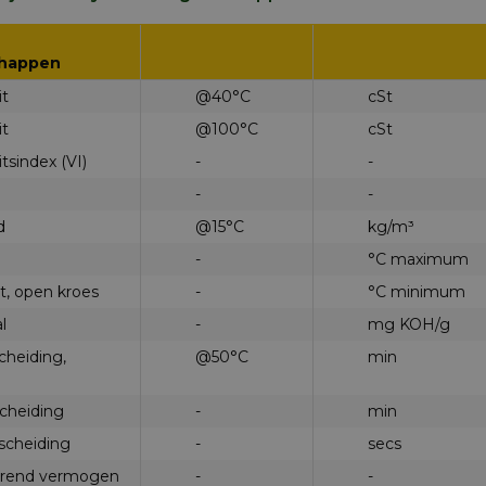
chappen
it
@40°C
cSt
it
@100°C
cSt
itsindex (VI)
-
-
-
-
id
@15°C
kg/m³
-
°C maximum
t, open kroes
-
°C minimum
al
-
mg KOH/g
cheiding,
@50°C
min
n
scheiding
-
min
scheiding
-
secs
rend vermogen
-
-