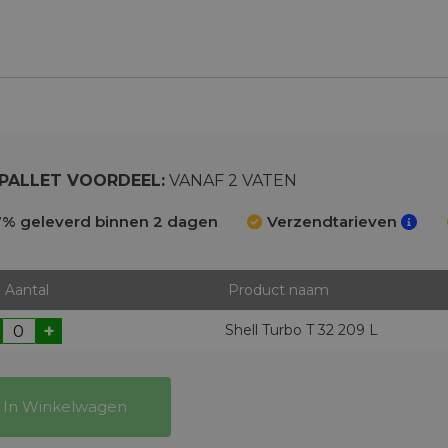
PALLET VOORDEEL:
VANAF 2 VATEN
% geleverd binnen 2 dagen
Verzendtarieven
Aantal
Product naam
+
Shell Turbo T 32 209 L
In Winkelwagen