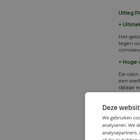
Uitleg P
+ Uitst
Het gebru
tegen ox
corrosiev
+ Hoge 
De oliën
een snel
slijtage 
+ Zeer 
Deze websit
De zeer 
We gebruiken coo
ongebruik
analyseren. We de
vroegtij
analysepartners,
+ Uitst