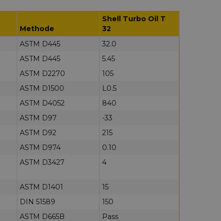
Shell Turbo Oil T
Methode
32
ASTM D445
32.0
ASTM D445
5.45
ASTM D2270
105
ASTM D1500
L0.5
ASTM D4052
840
ASTM D97
-33
ASTM D92
215
ASTM D974
0.10
ASTM D3427
4
ASTM D1401
15
DIN 51589
150
ASTM D665B
Pass