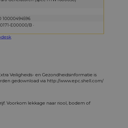
D 10000494596
171-E00000/B ·
pdesk
Extra Veiligheids- en Gezondheidsinformatie is
orden gedownload via http://www.epc.shell.com/
rijf. Voorkom lekkage naar riool, bodem of