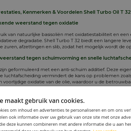
restaties, Kenmerken & Voordelen Shell Turbo Oil T 32
ekende weerstand tegen oxidatie
ik van natuurlijke basisoliën met oxidatiestabiliteit en ee
idatieve degradatie. Shell Turbo T 32 biedt een langere le
e zuren, afzettingen en slib, zodat het mogelijk wordt de o
weerstand tegen schuimvorming en snelle luchtafsche
 zijn geformuleerd met een anti-schuim additief. Deze ei
le luchtafscheiding vermindert de kans op problemen zoal
en voortijdige oxidatie van de olie, waardoor u de betrouw
goede waterafscheidende vermogens
e maakt gebruik van cookies.
goede demulgerende eigenschappen maakt het mogelijk om
kies om inhoud en advertenties te personaliseren en om ons ver
elijk is in stoomturbines, te verwijderen uit het oliesmee
len ook informatie over uw gebruik van onze site met onze adver
dige slijtage en ·ongeplande onderhoud worden geminimali
 die deze kunnen combineren met andere informatie die u aan hen
ekende bescherming tegen roest en corrosie