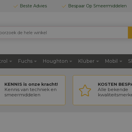
Beste Advies
Bespaar Op Smeermiddelen
trol
Fuchs
Houghton
Klüber
Mobil
S
KENNIS is onze kracht!
KOSTEN BESP
Kennis van techniek en
Alle bekende
smeermiddelen
kwaliteitsmerk