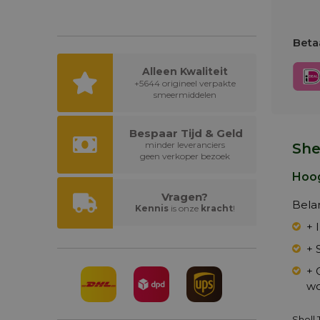
Betaa
Alleen Kwaliteit
+5644 origineel verpakte
smeermiddelen
Bespaar Tijd & Geld
minder leveranciers
She
geen verkoper bezoek
Hoog
Vragen?
Bela
Kennis
is onze
kracht
!
+ 
+ 
+ 
wo
Shell 