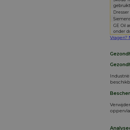
gebruikt
Dresser
Siemens
GE Oil 
onder d
Vragen? 
Gezondhe
Gezondh
Industrië
beschikb
Bescher
Verwijde
oppervla
Analysec