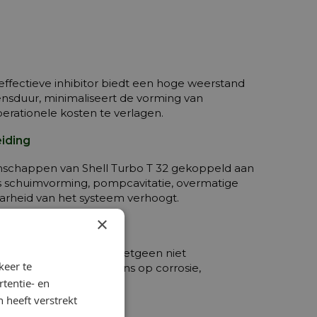
n effectieve inhibitor biedt een hoge weerstand
vensduur, minimaliseert de vorming van
perationele kosten te verlagen.
iding
genschappen van
Shell Turbo T 32
gekoppeld aan
s schuimvorming, pompcavitatie, overmatige
baarheid van het systeem verhoogt.
×
 overtollige water, hetgeen niet
keer te
rsysteem waardoor de kans op corrosie,
tentie- en
seerd.
 heeft verstrekt