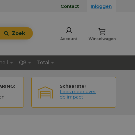
Contact
Inloggen
Zoek
Account
Winkelwagen
hell
Q8
Total
ARING:
Schaarste!
Lees meer over
en
de impact