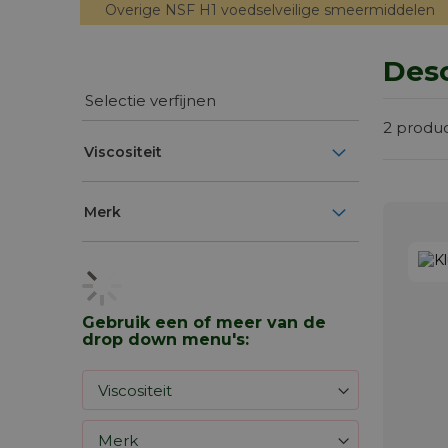
Overige NSF H1 voedselveilige smeermiddelen
Deso
Selectie verfijnen
2
produ
Viscositeit
Merk
Gebruik een of meer van de
drop down menu's: