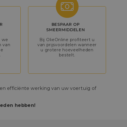
R
BESPAAR OP
SMEERMIDDELEN
n we
Bij OlieOnline profiteert u
n van
van prijsvoordelen wanneer
de
u grotere hoeveelheden
.
bestelt.
n efficiënte werking van uw voertuig of
bieden hebben!