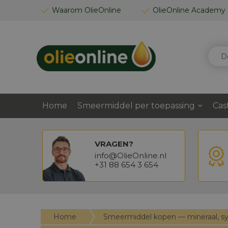
GA
Waarom OlieOnline
OlieOnline Academy
NAAR
DE
INHOUD
ZOEK
Home
Smeermiddel per toepassing
Cas
VRAGEN?
info@OlieOnline.nl
+31 88 654 3 654
Home
Smeermiddel kopen — mineraal, s