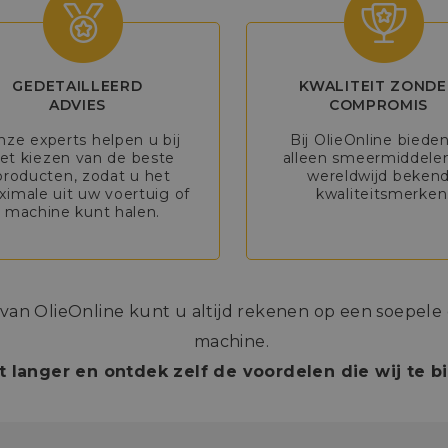
GEDETAILLEERD
KWALITEIT ZONDE
ADVIES
COMPROMIS
nze experts helpen u bij
Bij OlieOnline biede
et kiezen van de beste
alleen smeermiddele
producten, zodat u het
wereldwijd beken
imale uit uw voertuig of
kwaliteitsmerken
machine kunt halen.
n OlieOnline kunt u altijd rekenen op een soepele e
machine.
t langer en ontdek zelf de voordelen die wij te 