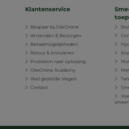
Klantenservice
Smee
toep
Bespaar bij OlieOnline
Bio
Verzenden & Bezorgen
Com
Betaalmogelijkheden
Hyd
Retour & Annuleren
Koe
Probleem naar oplossing
Mot
OlieOnline Academy
Met
Veel gestelde Vragen
Tan
Contact
Sm
Voe
smeer