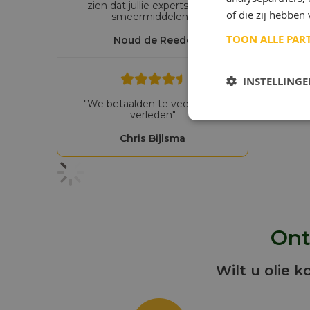
zien dat jullie experts zijn in
of die zij hebbe
smeermiddelen!"
TOON ALLE PAR
Noud de Reede
INSTELLING
"We betaalden te veel in het
verleden"
Chris Bijlsma
Ont
Wilt u olie k