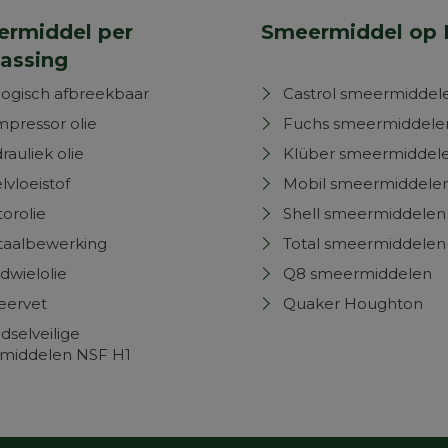
rmiddel per
Smeermiddel op 
assing
logisch afbreekbaar
Castrol smeermiddel
pressor olie
Fuchs smeermiddele
rauliek olie
Klüber smeermiddel
lvloeistof
Mobil smeermiddele
orolie
Shell smeermiddelen
aalbewerking
Total smeermiddelen
dwielolie
Q8 smeermiddelen
eervet
Quaker Houghton
dselveilige
middelen NSF H1