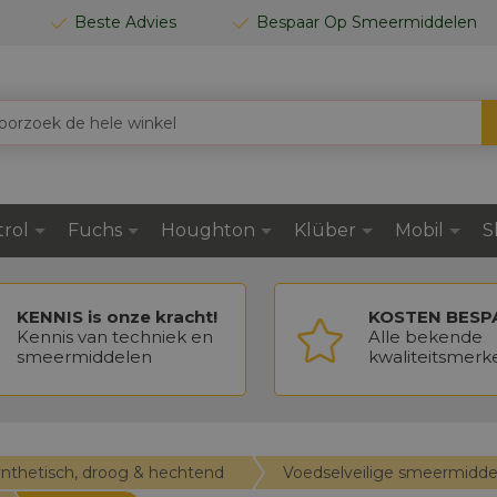
Beste Advies
Bespaar Op Smeermiddelen
trol
Fuchs
Houghton
Klüber
Mobil
S
KENNIS is onze kracht!
KOSTEN BESP
Kennis van techniek en
Alle bekende
smeermiddelen
kwaliteitsmerk
ynthetisch, droog & hechtend
Voedselveilige smeermidde