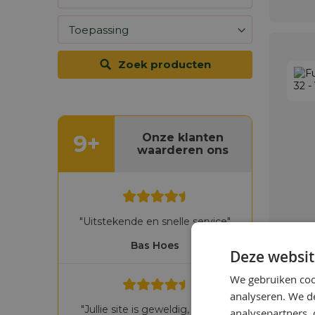
Zoek producten
9+
Onze klanten
waarderen ons
"Uitstekende en snelle service"
Bas Hoes
Deze websit
We gebruiken coo
analyseren. We de
"Jullie site is geweldig, het laat
analysepartners,