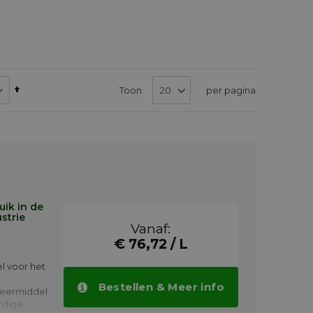
Van
Toon
per pagina
hoog
naar
laag
sorteren
uik in de
strie
Vanaf:
€ 76,72 / L
l voor het
Bestellen & Meer info
meermiddel
rdige