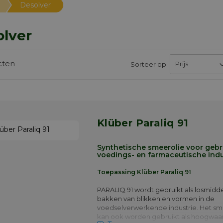
Desolver
lver
cten
Sorteer op
Klüber Paraliq 91
Synthetische smeerolie voor gebr
voedings- en farmaceutische indu
Toepassing Klüber Paraliq 91
PARALIQ 91 wordt gebruikt als losmidde
bakken van blikken en vormen in de
voedselverwerkende industrie. Het s
kan ook worden gebruikt als hoogwaa