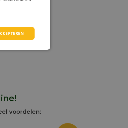
 ongeveer
 dan
ACCEPTEREN
ionele
tal
r
 eetbare
ukloze
of is
n de
industrie.
gekozen
die
ine!
eel voordelen: