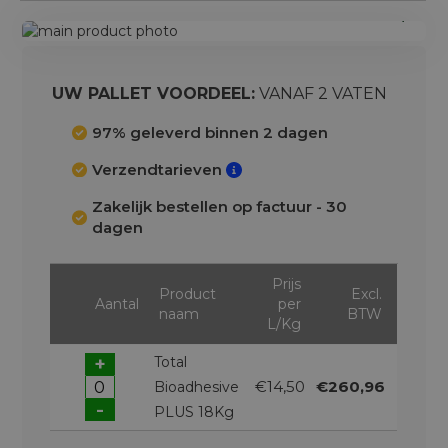
Ga
naar
Ga
het
naar
einde
het
UW PALLET VOORDEEL:
VANAF 2 VATEN
van
begin
de
van
97% geleverd binnen 2 dagen
afbeeldingen-
de
Verzendtarieven
gallerij
afbeeldingen-
gallerij
Zakelijk bestellen op factuur - 30
dagen
Prijs
Product
Excl.
Aantal
per
naam
BTW
L/Kg
+
Total
€14,50
€260,96
Bioadhesive
-
PLUS 18Kg