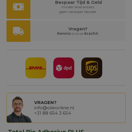
Bespaar Tijd & Geld
minder leveranciers
geen verkoper bezoek
Vragen?
Kennis
is onze
kracht
!
VRAGEN?
info@olieonline.nl
+31 88 654 3 654