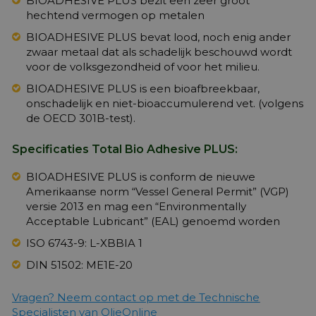
BIOADHESIVE PLUS bezit een zeer groot
hechtend vermogen op metalen
BIOADHESIVE PLUS bevat lood, noch enig ander
zwaar metaal dat als schadelijk beschouwd wordt
voor de volksgezondheid of voor het milieu.
BIOADHESIVE PLUS is een bioafbreekbaar,
onschadelijk en niet-bioaccumulerend vet. (volgens
de OECD 301B-test).
Specificaties Total Bio Adhesive PLUS:
BIOADHESIVE PLUS is conform de nieuwe
Amerikaanse norm “Vessel General Permit” (VGP)
versie 2013 en mag een “Environmentally
Acceptable Lubricant” (EAL) genoemd worden
ISO 6743-9: L-XBBIA 1
DIN 51502: ME1E-20
Vragen? Neem contact op met de Technische
Specialisten van OlieOnline