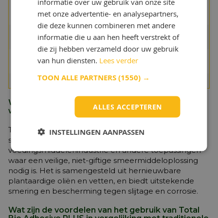
informatie over uw gebruik van onze site
396/NFT
met onze advertentie- en analysepartners,
60 627
die deze kunnen combineren met andere
Kleeftest onder 40 psi
ASTM D 4049
45
informatie die u aan hen heeft verstrekt of
waterdruk %
die zij hebben verzameld door uw gebruik
Viscositeit van de
ASTM D 445/DIN 51
320
van hun diensten.
Lees verder
basisolie bij 40 °C mm²/s
562-1/ISO 3104/ IP71
TOON ALLE PARTNERS
(1550) →
Bioafbreekbaarheid %
OECD 301 B
> 60%
Wat is Total Bio Adhesive PLUS en waarvoor
ALLES ACCEPTEREN
wordt het gebruikt?
Total Bio Adhesive PLUS is een bioafbreekbaar
INSTELLINGEN AANPASSEN
smeermiddel dat is ontworpen voor gebruik in de
voedingsmiddelenindustrie en andere toepassingen
waar een veilige, niet-giftige smeermiddeloplossing
nodig is. Het is samengesteld uit hernieuwbare
plantaardige oliën en vetten, en biedt uitstekende
smering en bescherming tegen slijtage en corrosie.
Wat zijn de voordelen van het gebruik van Total