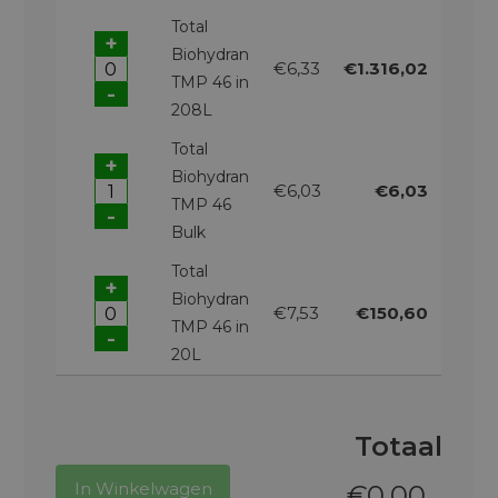
Total
+
Biohydran
€6,33
€1.316,02
TMP 46 in
-
208L
Total
+
Biohydran
€6,03
€6,03
TMP 46
-
Bulk
Total
+
Biohydran
€7,53
€150,60
TMP 46 in
-
20L
Totaal
In Winkelwagen
€
0,00