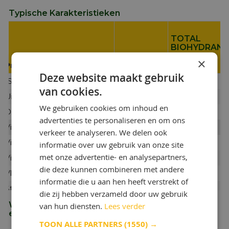
Typische Karakteristieken
TOTAL
BIOHYDRAN
TMP 46
×
Productspecificaties :
Deze website maakt gebruik
ISO VG
46
van cookies.
Uitzicht
helder
We gebruiken cookies om inhoud en
Dichtheid bij 15°C kg/m3
920
advertenties te personaliseren en om ons
Viscositeit bij 40°C mm2/s
48
verkeer te analyseren. We delen ook
Viscositeit bij 100°C mm2/s
9,3
informatie over uw gebruik van onze site
met onze advertentie- en analysepartners,
Viscositeitindex
185
die deze kunnen combineren met andere
Vlampunt C.O.C. °C
280
informatie die u aan hen heeft verstrekt of
Stolpunt
-39
die zij hebben verzameld door uw gebruik
Wat is de viscositeit van Total Biohydran TMP 46
van hun diensten.
Lees verder
en waar wordt het meestal gebruikt?
TOON ALLE PARTNERS
(1550) →