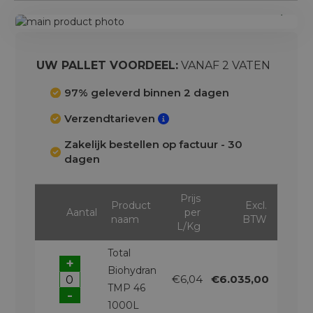
Ga
naar
Ga
het
naar
einde
het
UW PALLET VOORDEEL:
VANAF 2 VATEN
van
begin
de
van
97% geleverd binnen 2 dagen
afbeeldingen-
de
Verzendtarieven
gallerij
afbeeldingen-
gallerij
Zakelijk bestellen op factuur - 30
dagen
Prijs
Product
Excl.
Aantal
per
naam
BTW
L/Kg
Total
+
Biohydran
€6,04
€6.035,00
TMP 46
-
1000L