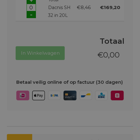
+
€8,46
€169,20
Dacnis SH
-
32 in 20L
Totaal
In Winkelwagen
€
0,00
Betaal veilig online of op factuur (30 dagen)