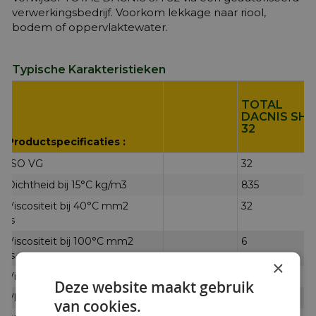
verwerkingsbedrijf. Voorkom lekkage naar riool,
bodem of oppervlaktewater.
Typische Karakteristieken
TOTAL
DACNIS SH
32
Productspecificaties :
ISO VG
32
Dichtheid bij 15°C kg/m3
835
Viscositeit bij 40°C mm2
32
/s
Viscositeit bij 100°C mm2
6
/s
×
Viscositeitindex
136
Deze website maakt gebruik
Vlampunt °C
246
van cookies.