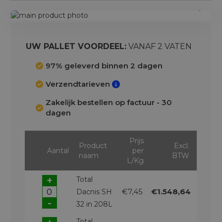
Ga
naar
Ga
het
naar
einde
het
UW PALLET VOORDEEL:
VANAF 2 VATEN
van
begin
de
van
97% geleverd binnen 2 dagen
afbeeldingen-
de
Verzendtarieven
gallerij
afbeeldingen-
gallerij
Zakelijk bestellen op factuur - 30
dagen
Prijs
Product
Excl.
Aantal
per
naam
BTW
L/Kg
+
Total
€7,45
€1.548,64
Dacnis SH
-
32 in 208L
Total