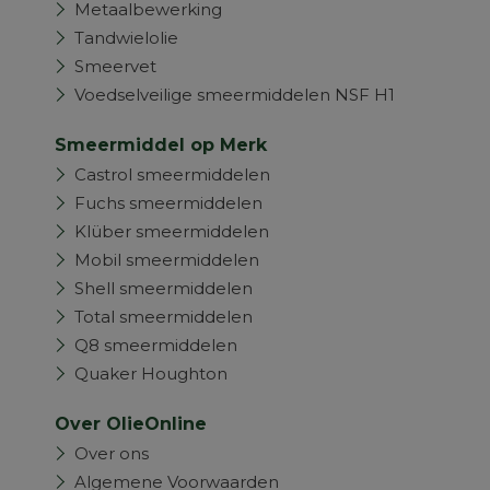
Metaalbewerking
Tandwielolie
Smeervet
Voedselveilige smeermiddelen NSF H1
Smeermiddel op Merk
Castrol smeermiddelen
Fuchs smeermiddelen
Klüber smeermiddelen
Mobil smeermiddelen
Shell smeermiddelen
Total smeermiddelen
Q8 smeermiddelen
Quaker Houghton
Over OlieOnline
Over ons
Algemene Voorwaarden