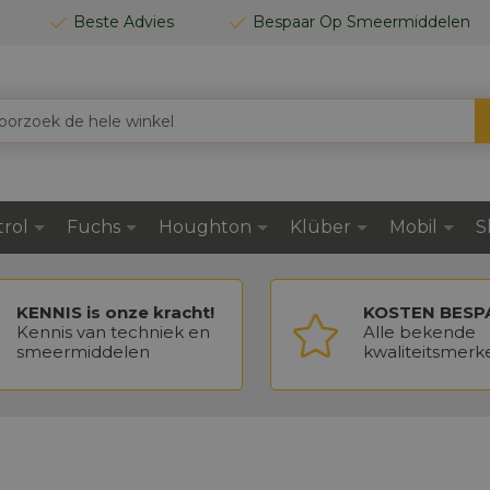
Beste Advies
Bespaar Op Smeermiddelen
trol
Fuchs
Houghton
Klüber
Mobil
S
KENNIS is onze kracht!
KOSTEN BESP
Kennis van techniek en
Alle bekende
smeermiddelen
kwaliteitsmerk