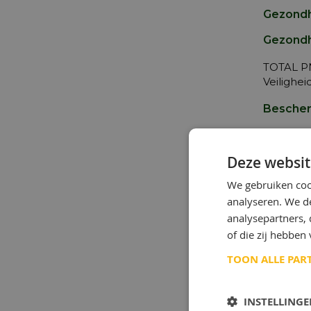
Gezondh
Gezondh
TOTAL PN
Veilighei
Bescher
Verwijde
oppervla
Deze websit
We gebruiken coo
Typisch
analyseren. We de
analysepartners,
of die zij hebbe
Productsp
TOON ALLE PAR
ISO VG
Dichtheid 
INSTELLING