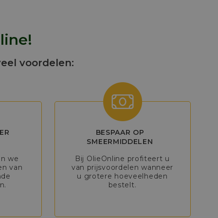
line!
veel voordelen:
ER
BESPAAR OP
SMEERMIDDELEN
en we
Bij OlieOnline profiteert u
en van
van prijsvoordelen wanneer
nde
u grotere hoeveelheden
n.
bestelt.