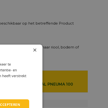
beschikbaar op het betreffende Product
ijf. Voorkom lekkage naar riool, bodem of
×
keer te
tentie- en
 heeft verstrekt
TOTAL PNEUMA 100
100
896
ACCEPTEREN