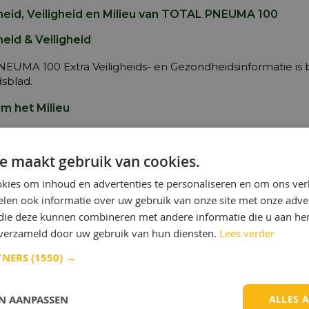
eid, Veiligheid en Milieu van TOTAL PNEUMA 100
eid & Veiligheid
EUMA 100 Extra Veiligheids- en Gezondheidsinformatie is 
dsblad.
m het Milieu
r TOTAL PNEUMA 100 via een geautoriseerd verwerkingsbedr
ktewater.
e maakt gebruik van cookies.
kies om inhoud en advertenties te personaliseren en om ons ver
e Karakteristieken
len ook informatie over uw gebruik van onze site met onze adver
 die deze kunnen combineren met andere informatie die u aan hen
n verzameld door uw gebruik van hun diensten.
Lees verder
ecificaties :
TNERS
(1550) →
bij 15°C kg/m3
EN AANPASSEN
ALLES 