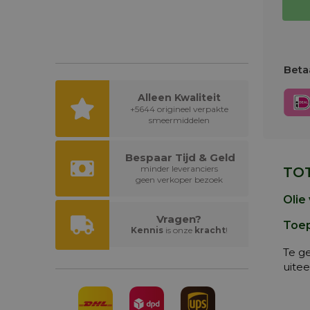
Betaa
Alleen Kwaliteit
+5644 origineel verpakte
smeermiddelen
Bespaar Tijd & Geld
minder leveranciers
TO
geen verkoper bezoek
Olie
Vragen?
Toe
Kennis
is onze
kracht
!
Te g
uite