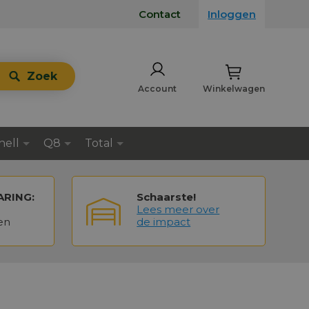
Contact
Inloggen
Zoek
Account
Winkelwagen
hell
Q8
Total
ARING:
Schaarste!
Lees meer over
en
de impact