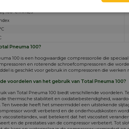
t bij 40°C mm2/s
t bij 100°C mm2/s
index
°C
C
Total Pneuma 100?
euma 100 is een hoogwaardige compressorolie die speciaal 
mpressoren en roterende schroefcompressoren die worden g
del is geschikt voor gebruik in compressoren die werke
n de voordelen van het gebruik van Total Pneuma 100?
uik van Total Pneuma 100 biedt verschillende voordelen. 
nde thermische stabiliteit en oxidatiebestendigheid, waar
. Ten tweede heeft het smeermiddel een uitstekende slij
ompressor wordt verbeterd en de onderhoudskosten worde
 viscositeitsindex, wat betekent dat het viscositeit vera
seert en de prestaties van de compressor verbetert. Tot sl
at de kans op waterinslag in de compressor vermindert en 