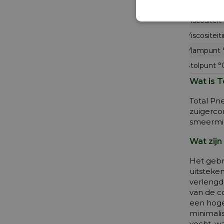
Viscositei
Viscositei
Viscositeit
Vlampunt 
Stolpunt °
Wat is 
Total Pn
zuigerco
smeermid
Wat zij
Het gebr
uitsteke
verlengd
van de c
een hoge
minimali
vocht, w