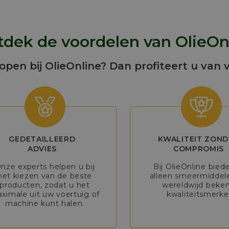
dek de voordelen van OlieOn
kopen bij OlieOnline? Dan profiteert u van 
GEDETAILLEERD
KWALITEIT ZOND
ADVIES
COMPROMIS
nze experts helpen u bij
Bij OlieOnline bied
het kiezen van de beste
alleen smeermiddel
producten, zodat u het
wereldwijd beke
ximale uit uw voertuig of
kwaliteitsmerke
machine kunt halen.