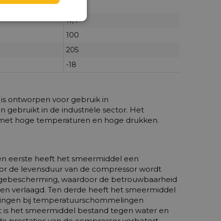
100
11,4
100
205
-18
is ontworpen voor gebruik in
ebruikt in de industriële sector. Het
n met hoge temperaturen en hoge drukken.
Ten eerste heeft het smeermiddel een
door de levensduur van de compressor wordt
tagebescherming, waardoor de betrouwbaarheid
n verlaagd. Ten derde heeft het smeermiddel
nderingen bij temperatuurschommelingen
ot is het smeermiddel bestand tegen water en
de prestaties van de compressor verbetert.