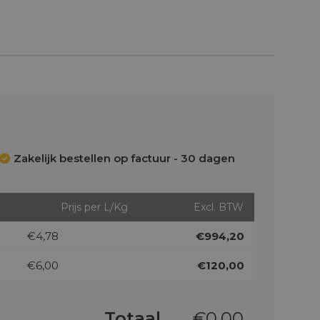
Zakelijk bestellen op factuur - 30 dagen
Prijs per L/Kg
Excl. BTW
€4,78
€994,20
€6,00
€120,00
Totaal
€
0,00