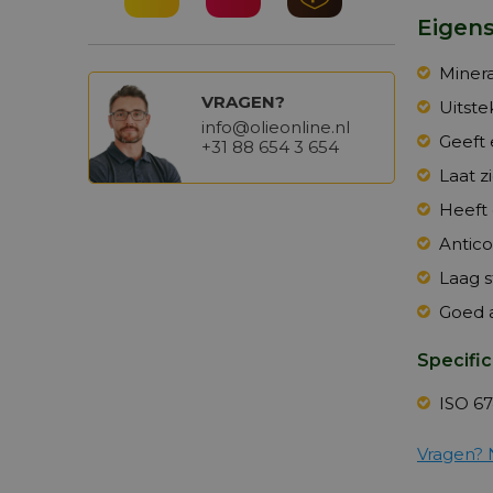
Eigen
Minera
VRAGEN?
Uitst
info@olieonline.nl
Geeft 
+31 88 654 3 654
Laat z
Heeft 
Antico
Laag s
Goed a
Specifi
ISO 67
Vragen? 