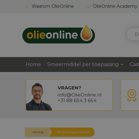
GA
Waarom OlieOnline
OlieOnline Academy
NAAR
DE
INHOUD
ZOEK
Home
Smeermiddel per toepassing
Cas
VRAGEN?
info@OlieOnline.nl
+31 88 654 3 654
Home
Total Pneuma 100