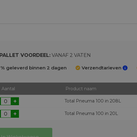
PALLET VOORDEEL:
VANAF 2 VATEN
% geleverd binnen 2 dagen
Verzendtarieven
Aantal
Product naam
+
Total Pneuma 100 in 208L
+
Total Pneuma 100 in 20L
In Winkelwagen