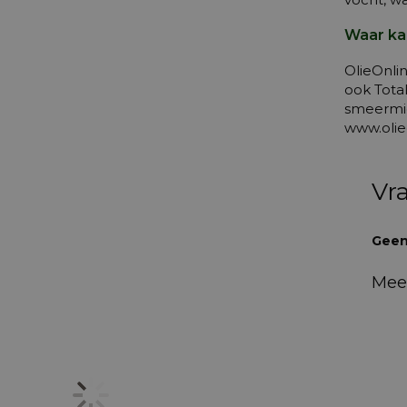
Waar ka
OlieOnli
ook Tota
smeermid
www.olie
Vr
Geen
Mee