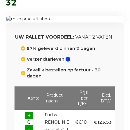
32
Ga
naar
Ga
het
naar
einde
het
UW PALLET VOORDEEL:
VANAF 2 VATEN
van
begin
de
van
97% geleverd binnen 2 dagen
afbeeldingen-
de
Verzendtarieven
gallerij
afbeeldingen-
gallerij
Zakelijk bestellen op factuur - 30
dagen
Prijs
Product
Excl.
Aantal
per
naam
BTW
L/Kg
+
Fuchs
€6,18
€123,53
RENOLIN B
-
32 Plus 20 L