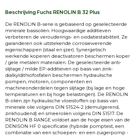
Beschrijving Fuchs RENOLIN B 32 Plus
De RENOLIN B-serie is gebaseerd op geselecteerde
minerale basisoliën. Hoogwaardige additieven
verbeteren de verouderings- en oxidatiestabiliteit. Ze
garanderen ook uitstekende corrosiewerende
eigenschappen (staal en ijzer). Synergetisch
werkende koperen deactivatoren beschermen koper
/ gele metalen materialen. De geselecteerde anti-
slijtage / milde EP-additieven op basis van zink-
dialkyldithiofosfaten beschermen hydraulische
pompen, motoren, componenten en
machineonderdelen tegen slijtage (bij lage en hoge
temperaturen en bij hoge belastingen). De RENOLIN
B-oliën zijn hydraulische vloeistoffen op basis van
minerale olie volgens DIN 51524-2 (demulgerend,
zinkhoudend) en smeeroliën volgens DIN 51517. De
RENOLIN B RANGE voldoet aan de hoge eisen van de
DENISON HF 0 specificatie (hybride pomptest, een
combinatie van een schoepen- en een zuigerpomp -