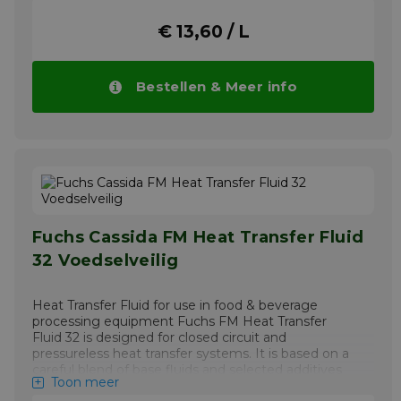
• Glijlagers en antifrictielagers
€ 13,60 / L
• Smerig voor algemeen gebruik, inclusief
versnellingsbakken voor lichte toepassingen
• Circulerende oliesystemen
Bestellen & Meer info
Meer info
Fuchs Cassida FM Heat Transfer Fluid
32 Voedselveilig
Heat Transfer Fluid for use in food & beverage
processing equipment Fuchs FM Heat Transfer
Fluid 32 is designed for closed circuit and
pressureless heat transfer systems. It is based on a
careful blend of base fluids and selected additives
Toon meer
chosen for their ability to meet the stringent