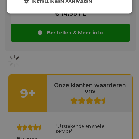
INSTELLINGEN AANPASSEN
Circulatie- en lageroliesystemen waar
verontreiniging met water of voedselsap kan
€ 14,58 / L
optreden, zoals citrussap extractiemachines.
Kan gebruikt worden op aandrijvingen en
transportkettingen in de
Bestellen & Meer info
voedingsmiddelenindustrie. Gemakkelijk aan
te brengen door middel van een borstel, een
bad of een automatisch smeersysteem.
Meer info
Onze klanten waarderen
9+
ons
"Uitstekende en snelle
service"
Bas Hoes