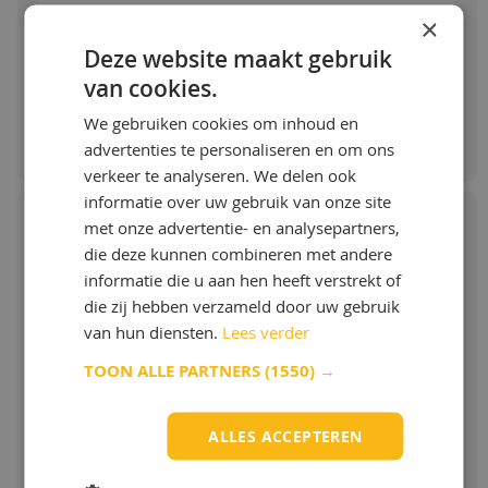
CASSIDA FM FLUSHING FLUID 32 is
×
Vanaf:
recommended for use in closed heat
transfer systems which suffer from carbon
€ 20,59 / L
Deze website maakt gebruik
formation due to thermal and oxidative
van cookies.
degradation. Might be used as a change-over
aid in other applications as well. In these
Bestellen & Meer info
We gebruiken cookies om inhoud en
cases please get in contact with the FLT
advertenties te personaliseren en om ons
product management prior to any local
action to get detailed advice.
verkeer te analyseren. We delen ook
informatie over uw gebruik van onze site
Meer info
met onze advertentie- en analysepartners,
die deze kunnen combineren met andere
Fuchs FM Gear Oil TLS 150 -
informatie die u aan hen heeft verstrekt of
die zij hebben verzameld door uw gebruik
Voedselveilig
van hun diensten.
Lees verder
Speciale tandwielvloeistof voor gebruik in
TOON ALLE PARTNERS
(1550) →
apparatuur voor de productie van
voedingsmiddelen
CASSIDA FM GEAR OIL TLS 150 toepassingen:
ALLES ACCEPTEREN
Smering van roterende bliknaden naaiende
Toon meer
machines uitgerust met total loss-systemen.