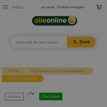
Contact
Inloggen
Account
Zoek
Home
Fuchs olie & vet smeermiddelen
Fuchs Cassida FM
Oliezoeker
FILTEREN