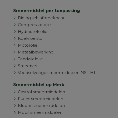
Smeermiddel per toepassing
Biologisch afbreekbaar
Compressor olie
Hydrauliek olie
Koelvloeistof
Motorolie
Metaalbewerking
Tandwielolie
Smeervet
Voedselveilige smeermiddelen NSF H1
Smeermiddel op Merk
Castrol smeermiddelen
Fuchs smeermiddelen
Klüber smeermiddelen
Mobil smeermiddelen