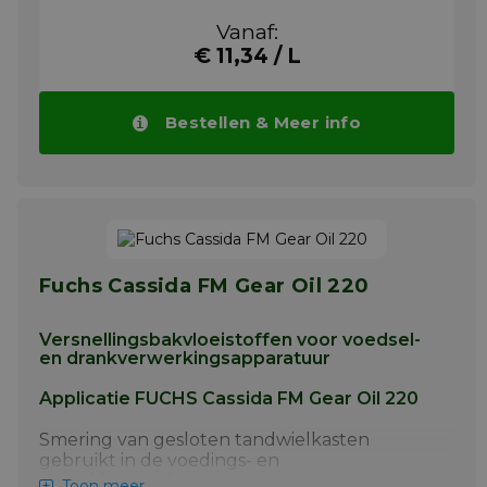
requirements of the food & beverage industry.
Certified by NSF for ISO 21469 and registered by
Vanaf:
NSF (Class HT1) for use where there is potential for
€ 11,34 / L
incidental food contact. Product contains only
substances permitted under US 21 CFR 178.3570,
178.3620 and 182 for use in lubricants with
incidental food contact.
Bestellen & Meer info
Meer info
Fuchs Cassida FM Gear Oil 220
Versnellingsbakvloeistoffen voor voedsel-
en drankverwerkingsapparatuur
Applicatie FUCHS Cassida FM Gear Oil 220
Smering van gesloten tandwielkasten
gebruikt in de voedings- en
verpakkingsindustrie. Lagersmering en
Toon meer