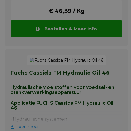
contact met voedsel. Lossingsmiddel voor
grills, broodpannen, snijmachines,
€ 46,39 / Kg
uitbeenbanken, hakblokken en andere
harde oppervlakken om te voorkomen dat
voedsel zich vastzet tijdens de verwerking.
Bestellen & Meer info
Smering en bescherming van afdichtingen,
geleiders, lagers en messen in
voedingsmiddelen-, farmaceutische en
andere schone omgevingen waar direct
voedselcontact onvermijdelijk is.
Meer info
Fuchs Cassida FM Hydraulic Oil 46
Hydraulische vloeistoffen voor voedsel- en
drankverwerkingsapparatuur
Applicatie FUCHS Cassida FM Hydraulic Oil
46
• Hydraulische systemen
Toon meer
• Hydrostatische tandwielen