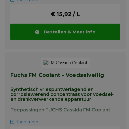
gemeenschappelijke oliesmering
Meer info
€ 15,92 / L
Bestellen & Meer info
Fuchs FM Coolant - Voedselveilig
Synthetisch vriespuntverlagend en
corrosiewerend concentraat voor voedsel-
en drankverwerkende apparatuur
Toepassingen FUCHS Cassida FM Coolant
Te mengen met water om een oplossing te
Toon meer
maken die geschikt is voor gebruik. Het te