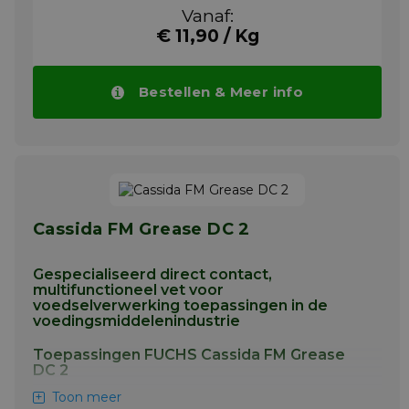
Aanbevolen voor gebruik in machines waar
Vanaf:
frequente verversing van de vetvulling
€ 11,90 / Kg
nodig is of waar een hoog productverbruik is.
Langzame en middelmatige snelheid glij- en
rollagers. Zwaar belaste en schokbelaste
Bestellen & Meer info
toepassingen. Gewrichten, koppelingen en
geleiders. Bovenloop railsystemen. Kan ook
worden gebruikt als beschermende
antitrustfilm en als lossingsmiddel op
pakkingen en dichtingen van
tankafsluitingen.
Meer info
Cassida FM Grease DC 2
Gespecialiseerd direct contact,
multifunctioneel vet voor
voedselverwerking toepassingen in de
voedingsmiddelenindustrie
Toepassingen FUCHS Cassida FM Grease
DC 2
Toon meer
Ideaal voor gebruik als losmiddel in direct