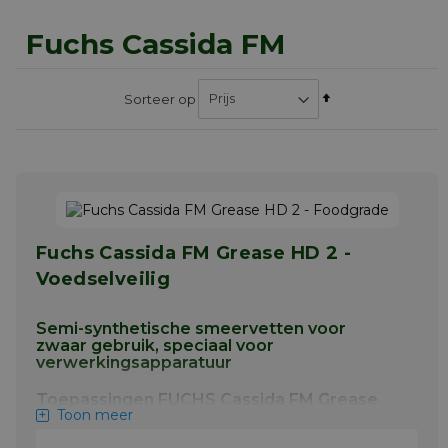
Fuchs Cassida FM
Van
Sorteer op
hoog
naar
laag
sorteren
Fuchs Cassida FM Grease HD 2 -
Voedselveilig
Semi-synthetische smeervetten voor
zwaar gebruik, speciaal voor
verwerkingsapparatuur
Toepassingen FUCHS Cassida FM Grease
Toon meer
HD 2