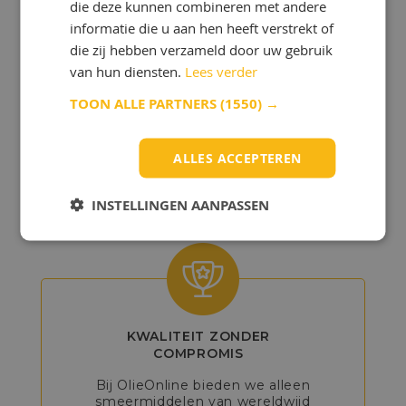
die deze kunnen combineren met andere
informatie die u aan hen heeft verstrekt of
die zij hebben verzameld door uw gebruik
van hun diensten.
Lees verder
GEDETAILLEERD
TOON ALLE PARTNERS
(1550) →
ADVIES
Onze experts helpen u bij het kiezen
ALLES ACCEPTEREN
van de beste producten, zodat u het
maximale uit uw voertuig of machine
kunt halen.
INSTELLINGEN AANPASSEN
KWALITEIT ZONDER
COMPROMIS
Bij OlieOnline bieden we alleen
smeermiddelen van wereldwijd