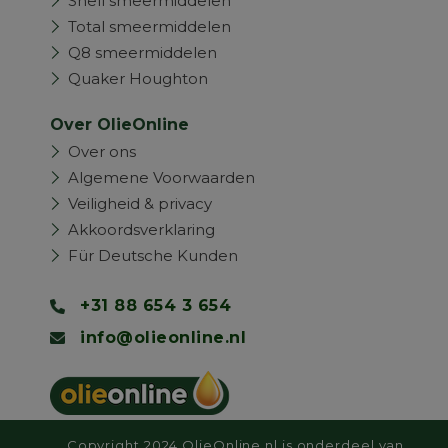
Shell smeermiddelen
Total smeermiddelen
Q8 smeermiddelen
Quaker Houghton
Over OlieOnline
Over ons
Algemene Voorwaarden
Veiligheid & privacy
Akkoordsverklaring
Für Deutsche Kunden
+31 88 654 3 654
info@olieonline.nl
Copyright 2024 OlieOnline.nl is onderdeel van