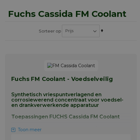
Fuchs Cassida FM Coolant
Van
Sorteer op
hoog
naar
laag
sorteren
Fuchs FM Coolant - Voedselveilig
Synthetisch vriespuntverlagend en
corrosiewerend concentraat voor voedsel-
en drankverwerkende apparatuur
Toepassingen FUCHS Cassida FM Coolant
Te mengen met water om een oplossing te
Toon meer
maken die geschikt is voor gebruik. Het te