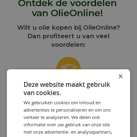
Ontdek de voordelen
van OlieOnline!
Wilt u olie kopen bij OlieOnline?
Dan profiteert u van veel
voordelen:
×
Deze website maakt gebruik
ONZE KENNIS IS UW KRACHT!
van cookies.
Bij OlieOnline hebben we een team
We gebruiken cookies om inhoud en
van gepassioneerde smeermiddelen-
advertenties te personaliseren en om ons
specialisten met uitgebreide kennis en
ervaring.
verkeer te analyseren. We delen ook
informatie over uw gebruik van onze site
met onze advertentie- en analysepartners,