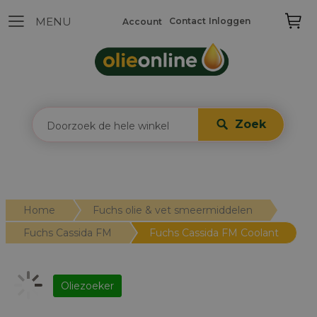
Contact
Inloggen
Account
Zoek
Home
Fuchs olie & vet smeermiddelen
Fuchs Cassida FM
Fuchs Cassida FM Coolant
Oliezoeker