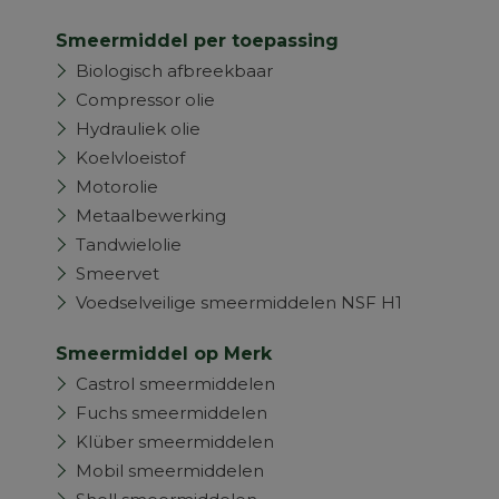
Smeermiddel per toepassing
Biologisch afbreekbaar
Compressor olie
Hydrauliek olie
Koelvloeistof
Motorolie
Metaalbewerking
Tandwielolie
Smeervet
Voedselveilige smeermiddelen NSF H1
Smeermiddel op Merk
Castrol smeermiddelen
Fuchs smeermiddelen
Klüber smeermiddelen
Mobil smeermiddelen