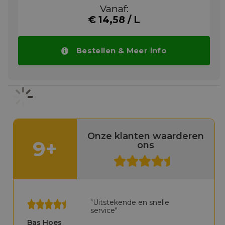
mengen water moet een lage hardheid
Vanaf:
hebben. Indien niet beschikbaar, wordt het
€ 14,58 / L
gebruik van gedemineraliseerd of
gedestilleerd water aanbevolen. Voor
gebruik als secundaire koeling, of
verwarming, in de voedingsmiddelen- en
Bestellen & Meer info
drankenindustrie. Voor gebruik in gesloten
koelsystemen, met inbegrip van systemen
waar incidenteel contact met
levensmiddelen mogelijk is. STRICTLY NOT
for use in applications where direct contact
between coolant and food itself, either
packed or unwrapped, will occur: e.g., not for
use where food is immersed in coolant for
rapid chilling. Diverse ontdooiings- en
Onze klanten waarderen
9+
ontdooitoepassingen. Vorst-, barst- en
ons
corrosiebescherming van pijpleidingen.
Meer info
"Uitstekende en snelle
service"
Bas Hoes