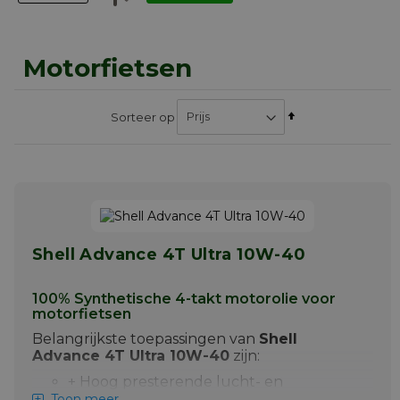
Motorfietsen
Van
Sorteer op
hoog
naar
laag
sorteren
Shell Advance 4T Ultra 10W-40
100% Synthetische 4-takt motorolie voor
motorfietsen
Belangrijkste toepassingen van
Shell
Advance 4T Ultra 10W-40
zijn:
+
Hoog presterende lucht- en
watergekoelde 4-takt motoren,
Toon meer