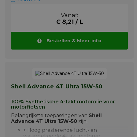
+ Geschikt voor motoren met
ingebouwde transmissie en natte
Vanaf:
remmen,
€ 8,21 / L
+ Race-toepassingen.
Shell Advance 4T Ultra 10W40 met PurePlus
Bestellen & Meer info
technologie, is onze top-tier 4-takt motorolie
voor motorfietsen. Shell's gepatenteerd
PurePlus technologie zet natuurlijke gas
om in zuiver basisolie met vrijwel geen
onzuiverheden zoals aanwezig in ruwe olie.
Dit is het uitgangspunt voor de meest
traditionele en synthetische oliën voor
motorfietsen.
Shell Advance 4T Ultra 15W-50
Meer info
100% Synthetische 4-takt motorolie voor
motorfietsen
Belangrijkste toepassingen van
Shell
Advance 4T Ultra 15W-50
zijn:
+ Hoog presterende lucht- en
watergekoelde 4-takt motoren,