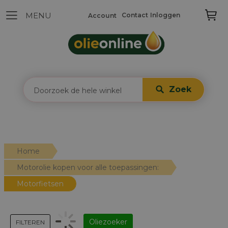
Contact
Inloggen
Account
Zoek
Home
Motorolie kopen voor alle toepassingen:
Motorfietsen
Oliezoeker
FILTEREN