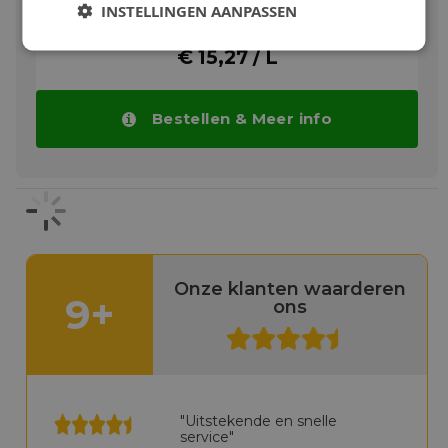
Toon meer
INSTELLINGEN AANPASSEN
Castrol A747 Racing
is een laag as,
synthetisch smeermiddel speciaal
€ 15,27 / L
ontwikkeld voor gebruik in multi-cilinder,
watergekoelde tweetakt motoren
van
wegrace
machines, waar neerslag controle
in de verbrandingskamer essentieel is. Castrol
Bestellen & Meer info
A747 waarborgt een perfecte smering en
bevat speciale toevoegingen om te
voorkomen dat gasschuiven vastklemmen
bij gebruik onder vochtige
weersomstandigheden en kan worden
gebruikt in brandstof / olie mengverhouding
tot 40:1.
Meer info
Onze klanten waarderen
9+
ons
"Uitstekende en snelle
service"