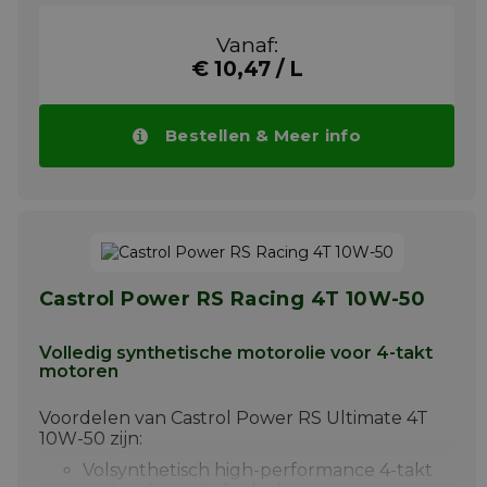
meest extreme omstandigheden
Meer info
Vanaf:
€ 10,47 / L
Bestellen & Meer info
De meest verkochte motorfiets olie
Het voordeel van de Castrol Trizone-
technology zorgt voor compromisloze
prestaties en bescherming. Castrol Power RS
Castrol Power RS Racing 4T 10W-50
4T 10W-40 ontworpen voor prestaties,
dankzij Castrol's Trizone Technology. De
prestaties van uw 4-Takt motorfiets zijn
Volledig synthetische motorolie voor 4-takt
afhankelijk van de mogelijkheden de
drie
motoren
kritische onderdelen
motorfiets
Voordelen van Castrol Power RS Ultimate 4T
allereerst de
motor
,
10W-50 zijn:
de
koppeling
en
Volsynthetisch high-performance 4-takt
tot slot de
versnellingsbak