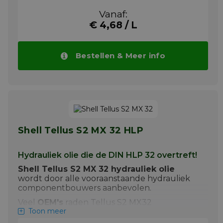
met lage en hoge werkdrukken, hoge
temperaturen en wisselende belastingen
Vanaf:
intensief worden gebruikt.
€ 4,68 / L
Toepassing voorbeelden van Tellus S2
MX100 zijn:
Bestellen & Meer info
+ Hydrauliek pers
+ Hydraulisch gestuurde werktuigen in
de industrie
+ Hydraulische installaties met hoge
werkdrukken
Meer info
Shell Tellus S2 MX 32 HLP
Hydrauliek olie die de DIN HLP 32 overtreft!
Shell Tellus S2 MX 32 hydrauliek olie
wordt door alle vooraanstaande hydrauliek
componentbouwers aanbevolen.
Veel
OEM's
raden Tellus S2 MX32
Toon meer
hydraulische olie aan voor hydrauliek
systemen die met lage en hoge