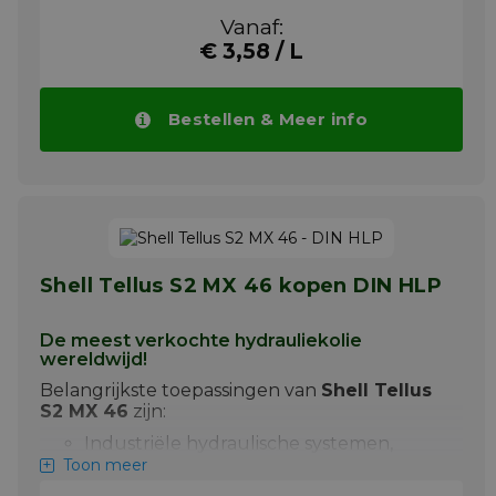
wisselende belastingen intensief worden
gebruikt.
Vanaf:
€ 3,58 / L
Toepassing voorbeelden van Tellus S2 MX68
zijn:
+ Hydraulische persen
Bestellen & Meer info
+ Hydraulisch gestuurde werktuigen in
de industrie
+ Hydraulische installaties met hoge
drukken
Meer info
Shell Tellus S2 MX 46 kopen DIN HLP
De meest verkochte hydrauliekolie
wereldwijd!
Belangrijkste toepassingen van
Shell Tellus
S2 MX 46
zijn:
Industriële hydraulische systemen,
zoals:Marine hydraulische systemen
Toon meer
Hydraulische persen