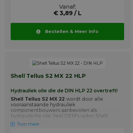
Hydraulisch gestuurde
Vanaf:
werktuigen in de industrie
€ 3,89 / L
Hydraulische installaties met hoge
werksnelheden
Bestellen & Meer info
Marine hydraulische systemen
Mobiele hydraulische
krachtoverbrengingen
De
Shell Tellus S2 MX 46
is een
hydraulische olie
gebaseerd op 'Group II'
hoogwaardige basis-oliën die gebruik maken
van Shell's unieke gepatenteerde
Shell Tellus S2 MX 22 HLP
technologie en bieden een uitzonderlijke
bescherming en prestatie in de meeste
Hydrauliek olie die de DIN HLP 22 overtreft!
industriële en vele mobiele toepassingen. Ze
zijn bestand tegen hoge temperaturen en
Shell Tellus S2 MX 22
wordt door alle
mechanische stress en helpen zo schadelijke
vooraanstaande hydrauliek
afzettingen te voorkomen die invloed
componentbouwers aanbevolen als
hebben op de efficiëntie van het
hydraulische olie. Veel OEM's raden Shell
hydraulische krachtinstallatie.
Tellus S2 MX22 hydraulische olie aan voor
Toon meer
hydrauliek systemen die met lage en hoge
Meer info
werkdrukken, hoge temperaturen en