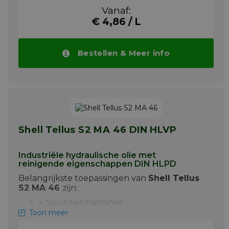
wisselende belastingen intensief worden
Vanaf:
gebruikt.
€ 4,86 / L
Voorbeelden van toepassing van Tellus S2
MX22 zijn:
Bestellen & Meer info
+ Hydraulische persen
+ Hydraulisch gestuurde werktuigen in
de industrie
+ Hydraulische installaties met hoge
werksnelheden
Meer info
Shell Tellus S2 MA 46 DIN HLVP
Industriële hydraulische olie met
reinigende eigenschappen DIN HLPD
Belangrijkste toepassingen van
Shell Tellus
S2 MA 46
zijn:
+ Spuitgietmachines
Toon meer
+ Mobiele hydraulische systemen