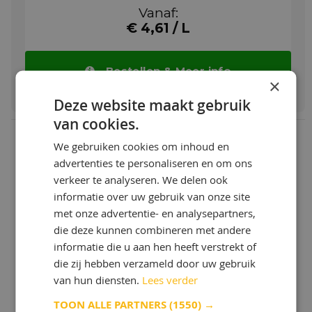
+ Draaikoppen en hydraulische
Vanaf:
regelsystemen in automatische
€ 4,61 / L
metaalbewerkingsmachines
Shell Tellus S2 MA 46 olie zijn hoogwaardige
hydraulische oliën met reinigende
Bestellen & Meer info
eigenschappen voor toepassingen waar een
×
emulgeerbare olie wordt aanbevolen. Het
Deze website maakt gebruik
gebruik van asloze antislijtage technologie
biedt betrouwbare prestaties in
van cookies.
verontreinigde toepassingen zoals bij
Shell Tellus S2 MX range is ontwikkeld om
snijoliën of wanneer reinheid of beheersing
We gebruiken cookies om inhoud en
van vaste vuildeeltjes van essentieel belang
advertenties te personaliseren en om ons
Te beschermen
is.
verkeer te analyseren. We delen ook
De levensduur van componenten te verlengen en de
Meer info
informatie over uw gebruik van onze site
olie zelf langer in goede conditie te houden
met onze advertentie- en analysepartners,
Minder uitval door storingen.
die deze kunnen combineren met andere
informatie die u aan hen heeft verstrekt of
die zij hebben verzameld door uw gebruik
Shell Tellus S2 MX range
van hun diensten.
Lees verder
In vergelijking met de industrie minimumeisen, biedt
Shell Tellus S2 MX:
TOON ALLE PARTNERS
(1550) →