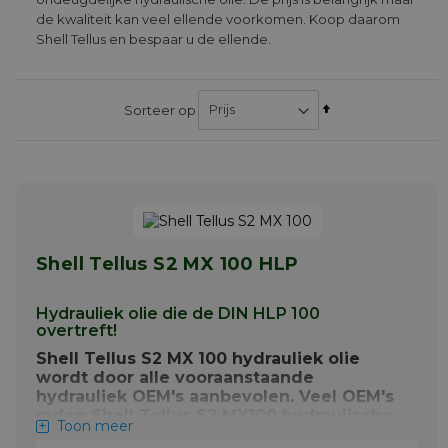
de kwaliteit kan veel ellende voorkomen. Koop daarom
Shell Tellus en bespaar u de ellende.
Van
Sorteer op
hoog
naar
laag
sorteren
Shell Tellus S2 MX 100 HLP
Hydrauliek olie die de DIN HLP 100
overtreft!
Shell Tellus S2 MX 100 hydrauliek olie
wordt door alle vooraanstaande
hydrauliek OEM's aanbevolen. Veel OEM's
raden Shell Tellus S2 MX100 hydraulische
Toon meer
olie aan voor hydrauliek systemen die