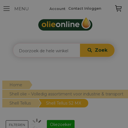
Contact
Inloggen
Account
Zoek
Home
Shell olie – Volledig assortiment voor industrie & transport
Shell Tellus
Shell Tellus S2 MX
Oliezoeker
FILTEREN