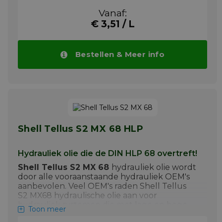
werkdrukken, hoge temperaturen en
Vanaf:
wisselende belastingen intensief worden
€ 3,51 / L
gebruikt.
Voorbeelden van toepassing van van de S2
MX32 zijn:
Bestellen & Meer info
+ Hydraulische persen
+ Hydraulisch gestuurde werktuigen in
de industrie
+ Hydraulische installaties met hoge
werksnelheden
Meer info
Shell Tellus S2 MX 68 HLP
Hydrauliek olie die de DIN HLP 68 overtreft!
Shell Tellus S2 MX 68
hydrauliek olie wordt
door alle vooraanstaande hydrauliek OEM's
aanbevolen. Veel OEM's raden Shell Tellus
S2 MX68 hydraulische olie aan voor
hydrauliek systemen die met lage en hoge
Toon meer
werkdrukken, hoge temperaturen en