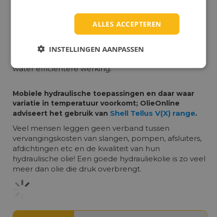
✓efficiënte en nauwkeurige hydraulische
aandrijftechniek: tot 34% sneller ontlucht
ALLES ACCEPTEREN
✓schonere vloeistoffen: tot 50% betere
filtreerbaarheid
INSTELLINGEN AANPASSEN
✓resistentie tegen afbraak in aanwezigheid van
water efficiëntere werking.
Mobiele hydraulische toepassingen en daar waar
variatie in temperatuur voorkomt; OlieOnline
Shell Tellus V(X) range
adviseert het gebruik van
.
Veel mensen leggen geen verband tussen
vervangingskosten van slangen, pompen, afsluiters,
afdichtingen etc en de kwaliteit van hun
hydraulische olie! Een goede hydrauliekolie is zo veel
meer dan olie die druk overbrengt.