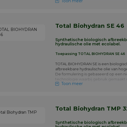
Toon meer
systemen die hydraulische oliën verei
versterkte anti-slijtage eigenschappe
BIOHYDRAN TMP wordt vooral aanbev
wanneer er een mogelijke verontreini
bos en water is bij bosbouw, "off shore"
Total Biohydran SE 46
en zandwinning.
Meer info
Synthetische biologisch afbreek
hydraulische olie met ecolabel.
Toepassing TOTAL BIOHYDRAN SE 46
TOTAL BIOHYDRAN SE is een biologisc
afbreekbare hydraulische olie van hoge
De formulering is gebaseerd op een n
technologie waarbij gebruik gemaakt 
Toon meer
verzadigde synthetische complexe est
basis van herwinbare grondstoffen. Ve
minerale hydraulische oliën in de (we
en grondverzet. TOTAL BIOHYDRAN S
vooral aanbevolen wanneer er een mo
Total Biohydran TMP 3
verontreiniging van bos en water is bij
‘off shore’, grind en zandwinning. TOTA
BIOHYDRAN SE wordt speciaal aanbev
Synthetische biologisch afbreek
zware toepassingen waarbij een hoge
hydraulische olie met ecolabel.