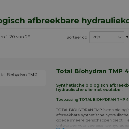
ogisch afbreekbare hydraulieko
ten
1
-
20
van
29
Sorteer op
Total Biohydran TMP 
Synthetische biologisch afbreek
hydraulische olie met ecolabel.
Toepassing TOTAL BIOHYDRAN TMP 4
TOTAL BIOHYDRAN TMP is een biologi
afbreekbare synthetische hydraulische 
goede smeereigenschappen biedt. H
ontworpen voor veeleisende hydraulis