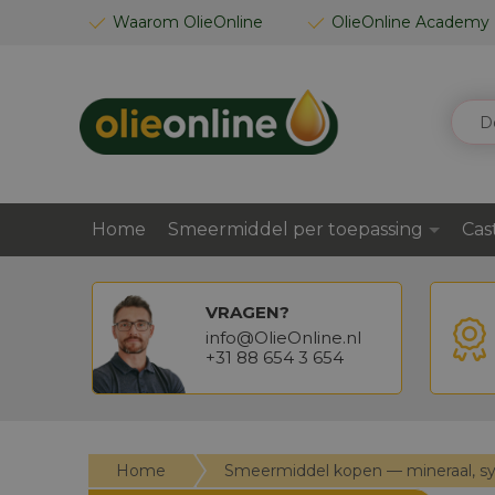
GA
Waarom OlieOnline
OlieOnline Academy
NAAR
DE
INHOUD
ZOEK
Home
Smeermiddel per toepassing
Cas
VRAGEN?
info@OlieOnline.nl
+31 88 654 3 654
Home
Smeermiddel kopen — mineraal, s