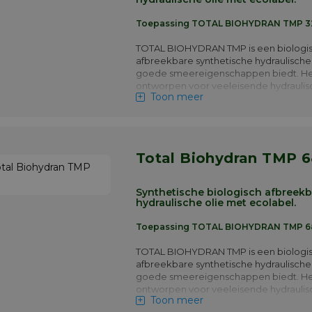
betrouwbaarheid van het materiaal en
levensduur van de hydraulische vloeist
Toepassing TOTAL BIOHYDRAN TMP 3
essentieel is zoals bij zeer verfijnde ap
TOTAL BIOHYDRAN TMP is een biologi
Meer info
afbreekbare synthetische hydraulische 
goede smeereigenschappen biedt. H
ontworpen voor veeleisende hydraulis
Toon meer
systemen die hydraulische oliën verei
versterkte anti-slijtage eigenschappe
BIOHYDRAN TMP wordt vooral aanbev
wanneer er een mogelijke verontreini
bos en water is bij bosbouw, "off shore"
Total Biohydran TMP 
en zandwinning.
Meer info
Synthetische biologisch afbreek
hydraulische olie met ecolabel.
Toepassing TOTAL BIOHYDRAN TMP 6
TOTAL BIOHYDRAN TMP is een biologi
afbreekbare synthetische hydraulische 
goede smeereigenschappen biedt. H
ontworpen voor veeleisende hydraulis
Toon meer
systemen die hydraulische oliën verei