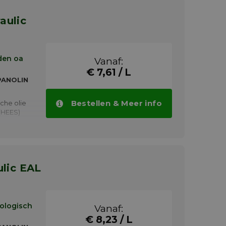
den oa
Vanaf:
€ 7,61 / L
 PANOLIN
Bestellen & Meer info
che olie
 (HEES)
t
lgens US
als Viton®
p.v.
biedt
cologisch
Vanaf:
t 90°C.
€ 8,23 / L