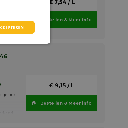
en 60°C.
€ 7,54 / L
voor
 tot +70°C.
orden
et in
Bestellen & Meer info
ACCEPTEREN
 46
6
€ 9,15 / L
volgende
Bestellen & Meer info
werkend