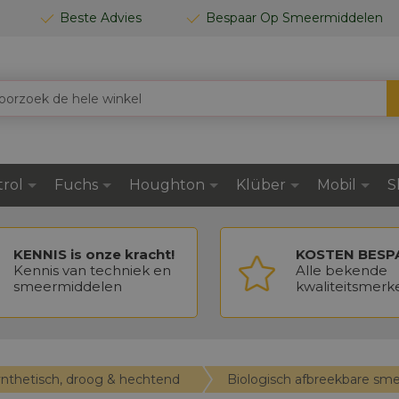
Beste Advies
Bespaar Op Smeermiddelen
trol
Fuchs
Houghton
Klüber
Mobil
S
KENNIS is onze kracht!
KOSTEN BESP
Kennis van techniek en
Alle bekende
smeermiddelen
kwaliteitsmerk
ynthetisch, droog & hechtend
Biologisch afbreekbare s