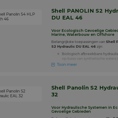
Meer info
Shell PANOLIN S2 Hydraulic
DU EAL 46
Voor Ecologisch Gevoelige Gebie
Marine, Waterbouw en Offshore
Belangrijkste toepassingen van
Shell
S2 Hydraulic DU EAL 46
zijn:
Biologisch afbreekbare hydraulis
op basis van synthetische esters
Toon meer
Voor toepassing in gebieden me
verhoogde milieueisen zoals vo
EPA VGP 2013
Compatibel met afdichtingen zo
Shell Panolin S2 Hydraulic EAL
(FKM) en geschikt voor gebruik i.
minerale HLP/HVLP oliën
32
Shell PANOLIN S2 Hydraulic DU EAL 46 
uitstekende slijtagebescherming en
Voor Hydraulische Systemen in E
systeemefficiëntie bij temperaturen to
Gevoelige Gebieden
Bekijk onder aan deze pagina alle