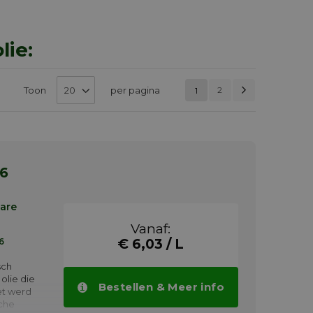
lie:
Pagina
Volgend
Van
Toon
per pagina
2
1
PAGINA
hoog
naar
laag
sorteren
46
bare
Vanaf:
6
€ 6,03 / L
sch
olie die
Bestellen & Meer info
et werd
che