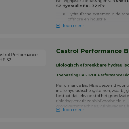
goedkeuringen en analysecijfers van S
Belangrijkste toepassingen van
Shell
PANOLIN S2 Hydraulic DU EAL 46
S2 Hydraulic EAL 32
zijn:
Meer info
Hydraulische systemen in de sch
offshore en industrie
Toon meer
Toepassingen in ecologisch kwe
gebieden (zoals Amerikaanse w
Geschikt voor systemen waar bio
afbreekbare oliën vereist zijn
Castrol Performance B
Shell PANOLIN S2 Hydraulic EAL is een 
afbreekbare synthetische hydraulische 
het HEES-type. Deze olie voldoet aan 
Biologisch afbreekbare hydraulisc
van de EU Ecolabel en US EPA Vessel G
Permit. Het biedt uitstekende
Toepassing CASTROL Performance Bio
slijtagebescherming, is asloos geform
bevat gemiddeld 82% hernieuwbare
Performance Bio HE is bestemd voor t
componenten.
in alle hydraulische systemen, waarbij 
bestaat dat lekvloeistof het grondwat
Meer info
riolering vervuilt zoals bijvoorbeeld in
grondverzetmachines, vuilniswagens, l
Toon meer
bosbouwmachines, railvoertuigen, per
wikkelmachines. Dankzij de zorgvuldi
basisolie kan het gebruikt worden tot +
viscositeitsindex heeft een hoge waar