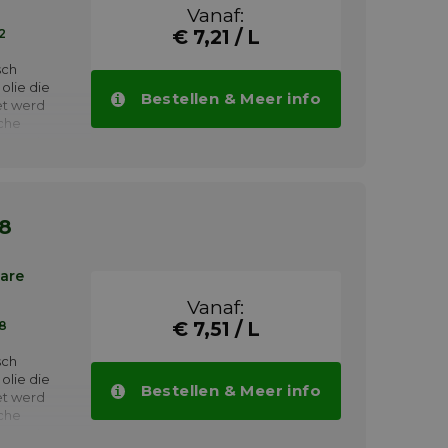
 een lange
Vanaf:
of
2
€ 7,21 / L
paratuur.
sch
olie die
Bestellen & Meer info
et werd
che
sen met
n. TOTAL
olen
ging van
 en grind-
68
bare
Vanaf:
8
€ 7,51 / L
sch
olie die
Bestellen & Meer info
et werd
che
sen met