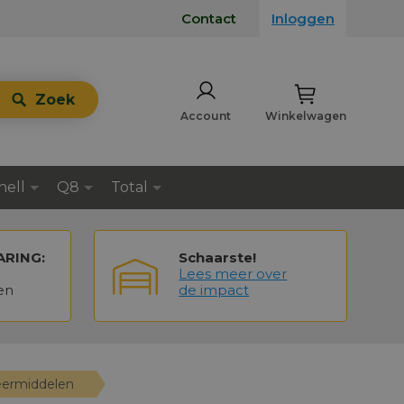
Contact
Inloggen
Zoek
Account
Winkelwagen
hell
Q8
Total
ARING:
Schaarste!
Lees meer over
en
de impact
meermiddelen