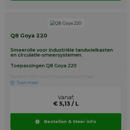
Q8 Goya 220
Smeerolie voor industriële tandwielkasten
en circulatie-smeersystemen.
Toepassingen Q8 Goya 220
Aanbevolen voor toepassingen waar
volgende specificaties worden gevraagd
Toon meer
Als tandwielolie zoals gebruikt in de zware
industrie.
Vanaf:
€ 5,13 / L
Als tandwielolie in kleine motorreductoren
en wormwieloverbrengingen.
Meer info
Bestellen & Meer info