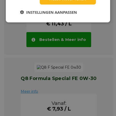
INSTELLINGEN AANPASSEN
Meer info
€ 11,43 / L
Bestellen & Meer info
Q8 Formula Special FE 0W-30
Meer info
Vanaf:
€ 7,93 / L