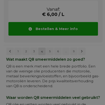
vereisen. Deze olie wordt gebruikt voor de
smering vanversnellingsbakken, natte
Vanaf:
rem-/koppelingssystemen en hydraulische
€ 6,00 / L
systemen. Ze voldoet eveneens aan de
vereisten van verschillendeandere OEM's,
zoals ZF.
Bestellen & Meer info
Meer info
Pagina
Vorige
Pagina
Volgend
Pagina
Pagina
Pagina
Pagina
Pagina
1
2
3
5
6
U lees momenteel pagina
...
9
4
PAGINA
Wat maakt Q8 smeermiddelen zo goed?
Q8 is een merk met een hele brede portfolio. Een
van de weinige olie producenten die motorolie,
metaal bewerkingsvloeistoffen, en bijvoorbeeld gas-
motoroliën leveren. De prijs kwaliteitsverhouding
van Q8 is onderscheidend.
Waar worden Q8 smeermiddelen veel gebruikt?
Q8 olie en vetten worden veel gebruikt in de