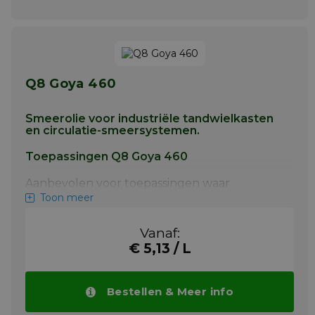
Q8 Goya 460
Smeerolie voor industriële tandwielkasten
en circulatie-smeersystemen.
Toepassingen Q8 Goya 460
Aanbevolen voor toepassingen waar
volgende specificaties worden gevraagd
Toon meer
Als tandwielolie zoals gebruikt in de zware
industrie.
Vanaf:
€ 5,13 / L
Als tandwielolie in kleine motorreductoren
en wormwieloverbrengingen.
Meer info
Bestellen & Meer info