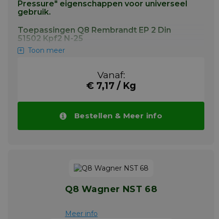
Pressure" eigenschappen voor universeel
gebruik.
Toepassingen Q8 Rembrandt EP 2 Din
51502 Kpf2 N-25
Toon meer
Aanbevolen voor toepassingen waar
volgende specificaties worden gevraagd
Vanaf:
Voor de smering van zwaarbelaste wentel-
€ 7,17 / Kg
en glijlagers in: - Grondverzetmachines, -
Tractoren, - Hijskranen, - Lieren, -
Vrachtwagens, - Graafwerktuigen
Bestellen & Meer info
Meer info
Q8 Wagner NST 68
Meer info