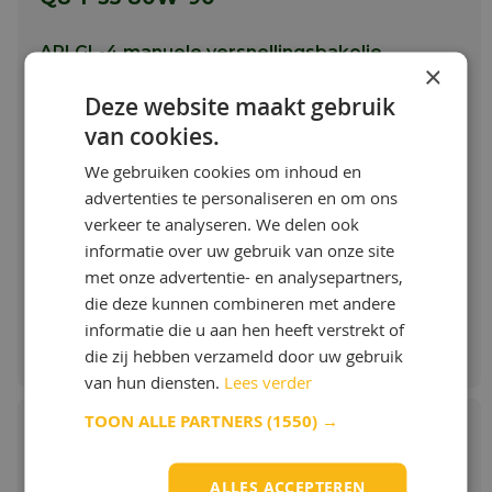
API GL-4 manuele versnellingsbakolie.
×
Toepassing Q8 T 35 80W-90
Deze website maakt gebruik
Q8 T 35 80W-90 is geformuleerd voor
van cookies.
synchromesh-transmissies. Het voldoet aan
de vereisten van de API GL-4 specificatie en is
We gebruiken cookies om inhoud en
goedgekeurd door ZF.
Toon meer
advertenties te personaliseren en om ons
Meer info
verkeer te analyseren. We delen ook
Vanaf:
informatie over uw gebruik van onze site
€ 5,18 / L
met onze advertentie- en analysepartners,
die deze kunnen combineren met andere
Bestellen & Meer info
informatie die u aan hen heeft verstrekt of
die zij hebben verzameld door uw gebruik
van hun diensten.
Lees verder
TOON ALLE PARTNERS
(1550) →
Q8 Chain Lube PTFE
ALLES ACCEPTEREN