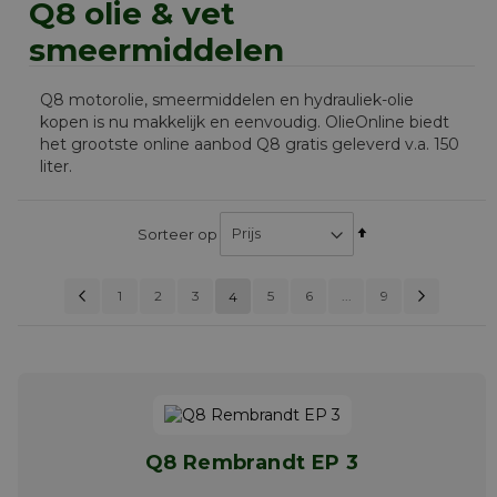
Q8 olie & vet
smeermiddelen
Q8 motorolie, smeermiddelen en hydrauliek-olie
kopen is nu makkelijk en eenvoudig. OlieOnline biedt
het grootste online aanbod Q8 gratis geleverd v.a. 150
liter.
Van
Sorteer op
hoog
naar
Pagina
Vorige
Pagi
Volg
Pagina
Pagina
Pagina
Pagina
Pag
1
2
3
5
6
U lees momenteel pagin
...
laag
9
4
PAGINA
sorteren
Q8 Rembrandt EP 3