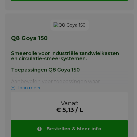
met thermische belasting, algemene
industriële toepassingen.
Meer info
Q8 Goya 150
Smeerolie voor industriële tandwielkasten
en circulatie-smeersystemen.
Toepassingen Q8 Goya 150
Aanbevolen voor toepassingen waar
volgende specificaties worden gevraagd
Toon meer
Als tandwielolie zoals gebruikt in de zware
industrie.
Vanaf:
€ 5,13 / L
Als tandwielolie in kleine motorreductoren
en wormwieloverbrengingen.
Meer info
Bestellen & Meer info