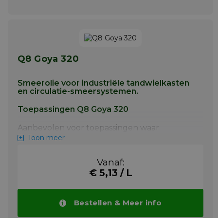
Q8 Goya 320
Smeerolie voor industriële tandwielkasten
en circulatie-smeersystemen.
Toepassingen Q8 Goya 320
Aanbevolen voor toepassingen waar
volgende specificaties worden gevraagd
Toon meer
Als tandwielolie zoals gebruikt in de zware
industrie.
Vanaf:
€ 5,13 / L
Als tandwielolie in kleine motorreductoren
en wormwieloverbrengingen.
Meer info
Bestellen & Meer info