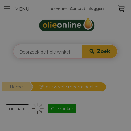
Contact
Inloggen
Account
Zoek
Home
Q8 olie & vet smeermiddelen
Oliezoeker
FILTEREN