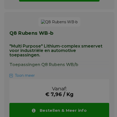
Q8 Rubens WB-b
"Multi Purpose" Lithium-complex smeervet
voor industriële en automotive
toepassingen.
Toepassingen Q8 Rubens WB/b
Aanbevolen voor toepassingen waar
Toon meer
volgende specificaties worden gevraagd
Voor wentel- en glijlagers werkend onder
Vanaf:
zware tot zeer zware belasting in: wiellagers
€ 7,96 / Kg
van vrachtwagens en autobussen, wiellagers
met schijfremmen, asfalteringsinstallaties en
industriële bitumenverwerkers,
Bestellen & Meer info
papierfabrieken, staal- en
aluminiumfabrieken, andere toepassingen