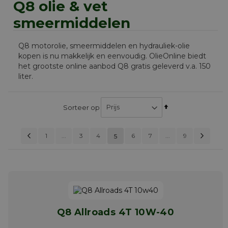
Q8 olie & vet
smeermiddelen
Q8 motorolie, smeermiddelen en hydrauliek-olie
kopen is nu makkelijk en eenvoudig. OlieOnline biedt
het grootste online aanbod Q8 gratis geleverd v.a. 150
liter.
Van
Sorteer op
hoog
naar
Pagina
Vorige
Pag
Vol
Pagina
Pagina
Pagina
Pag
1
...
3
4
6
7
...
laag
U lees momenteel 
9
5
PAGINA
sorteren
Q8 Allroads 4T 10W-40