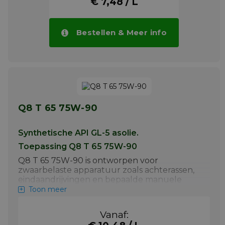
€ 7,48 / L
Bestellen & Meer info
Q8 T 65 75W-90
Synthetische API GL-5 asolie.
Toepassing Q8 T 65 75W-90
Q8 T 65 75W-90 is ontworpen voor
zwaarbelaste apparatuur zoals achterassen,
eindaandrijvingen en bepaalde manuele
transmissies, diespeciale vloeibaarheid bij lage
Toon meer
temperatuur vereisen. Dit product voldoet
aan de vereisten van de API GL-5 specificatie.
Vanaf:
Meer info