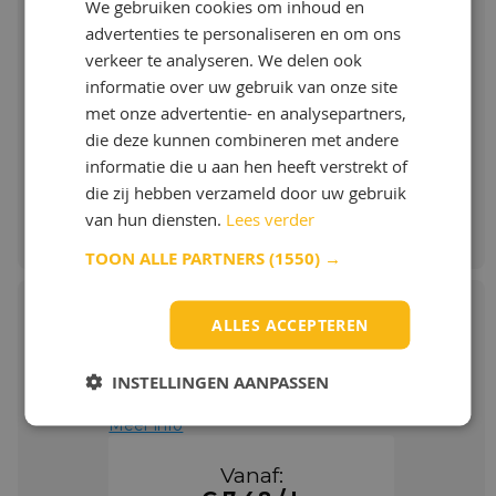
Q8 Auto DCT EVO
We gebruiken cookies om inhoud en
Low SAPS doch hoge TBN voor lange
advertenties te personaliseren en om ons
onderhoudsintervallen.
verkeer te analyseren. We delen ook
Meer info
Meer info
informatie over uw gebruik van onze site
Vanaf:
met onze advertentie- en analysepartners,
€ 8,13 / L
die deze kunnen combineren met andere
informatie die u aan hen heeft verstrekt of
die zij hebben verzameld door uw gebruik
Bestellen & Meer info
van hun diensten.
Lees verder
TOON ALLE PARTNERS
(1550) →
ALLES ACCEPTEREN
Q8 Formula V Blue 0W-20
INSTELLINGEN AANPASSEN
Meer info
Vanaf: