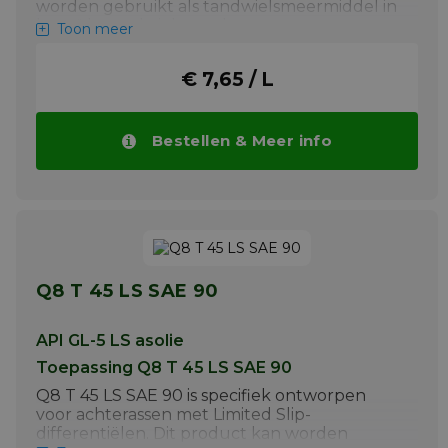
worden gebruikt als tandwielsmeermiddel in
hypoïde tandwielen, achterassen en
Toon meer
eindaandrijvingen. Het voldoet aan de API
GL-5 LS-specificatie voor differentiëlen, assen
€ 7,65 / L
en eindaandrijvingen voor zware voertuigen
en personenauto's.
Meer info
Bestellen & Meer info
Q8 T 45 LS SAE 90
API GL-5 LS asolie
Toepassing Q8 T 45 LS SAE 90
Q8 T 45 LS SAE 90 is specifiek ontworpen
voor achterassen met Limited Slip-
differentiëlen. Dit product kan worden