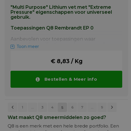
"Multi Purpose" Lithium vet met "Extreme
Pressure" eigenschappen voor universeel
gebruik.
Toepassingen Q8 Rembrandt EP 0
Aanbevolen voor toepassingen waar
volgende specificaties worden gevraagd
Toon meer
Voor de smering van zwaarbelaste wentel-
en glijlagers in: - Grondverzetmachines, -
€ 8,83 / Kg
Tractoren, - Hijskranen, - Lieren, -
Vrachtwagens, - Graafwerktuigen
Meer info
Bestellen & Meer info
Pagina
Vorige
Pagi
Volg
Pagina
Pagina
Pagina
Pagin
1
...
3
4
6
7
...
U lees momenteel pa
9
5
PAGINA
Wat maakt Q8 smeermiddelen zo goed?
Q8 is een merk met een hele brede portfolio. Een