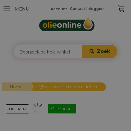
Contact
Inloggen
Account
Zoek
Home
Q8 olie & vet smeermiddelen
Oliezoeker
FILTEREN