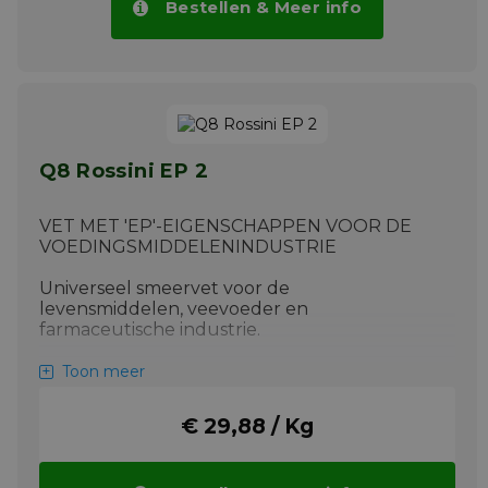
Bestellen & Meer info
Q8 Rossini EP 2
VET MET 'EP'-EIGENSCHAPPEN VOOR DE
VOEDINGSMIDDELENINDUSTRIE
Universeel smeervet voor de
levensmiddelen, veevoeder en
farmaceutische industrie.
Specificaties
Toon meer
• DIN 51502: KP2K-20
• ISO 6743: ISO-L-XBCEB2
€ 29,88 / Kg
• NSF-H1
Meer info