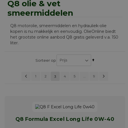
Q8 olie & vet
smeermiddelen
Q8 motorolie, smeermiddelen en hydrauliek-olie
kopen is nu makkelijk en eenvoudig. OlieOnline biedt
het grootste online aanbod Q8 gratis geleverd v.a. 150
liter.
Van
Sorteer op
hoog
naar
Pagina
Vorige
Pagina
Volgen
Pagina
Pagina
Pagina
Pagina
1
2
4
5
U lees momenteel pagina
...
9
laag
3
PAGINA
sorteren
Q8 Formula Excel Long Life 0W-40