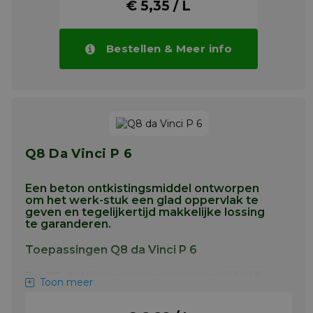
+ Meetbaar verminderd
€ 5,35 / L
brandstofverbruik
+ Uitstekende koude startprestaties
Bestellen & Meer info
+ Goede pompbaarheid, zelfs bij lage
temperaturen
+ Uitstekende smering onder alle
bedrijfsomstandigheden
+ Veilige bescherming tegen roest en
corrosie
Q8 Da Vinci P 6
+ Zeer hoge oxidatiestabiliteit
+ Verminderde milieubelasting door
Een beton ontkistingsmiddel ontworpen
lage verdamping
om het werk-stuk een glad oppervlak te
+ Katalysatorvriendelijk
geven en tegelijkertijd makkelijke lossing
te garanderen.
+ Verlengt de levensduur van het
roetfilter
Toepassingen Q8 da Vinci P 6
+ Hoge motorreinheid en goede
slijtagebescherming
De Q8 da Vinci-serie is speciaal ontwikkeld
Toon meer
voor beton ontkisting waar de olie zorgt voor
+ Verlengde olieverversingsintervallen
een laag tussen het beton en de mal.