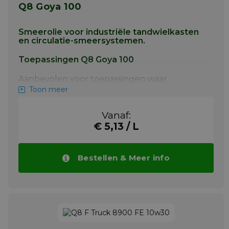
Q8 Goya 100
Smeerolie voor industriële tandwielkasten
en circulatie-smeersystemen.
Toepassingen Q8 Goya 100
Aanbevolen voor toepassingen waar
volgende specificaties worden gevraagd
Toon meer
Als tandwielolie zoals gebruikt in de zware
industrie.
Vanaf:
€ 5,13 / L
Als tandwielolie in kleine motorreductoren
en wormwieloverbrengingen.
Meer info
Bestellen & Meer info