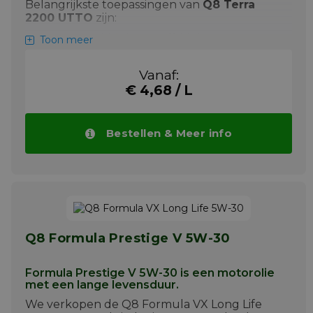
Belangrijkste toepassingen van
Q8 Terra
2200 UTTO
zijn:
Smeermiddel voor off-highway, bouw-
Toon meer
en landbouwmachines
Geschikt voor natte plaatremmen,
Vanaf:
hydraulische systemen, transmissies en
€ 4,68 / L
assen (UTTO)
Uitstekende compatibiliteit met
conventionele elastomeren en
Bestellen & Meer info
bescherming tegen corrosie
Q8 Terra 2200 UTTO vermindert lawaai van
natte remmen, verlengt de levensduur van
onderdelen en voorkomt schuimvorming.
Bekijk onderaan deze pagina alle
specificaties en goedkeuringen van Q8 Terra
2200 UTTO.
Q8 Formula Prestige V 5W-30
Meer info
Formula Prestige V 5W-30 is een motorolie
met een lange levensduur.
We verkopen de Q8 Formula VX Long Life