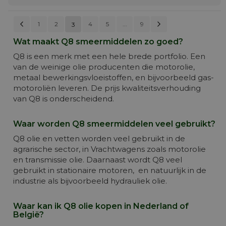
Pagina
Vorige
Pagina
Volgende
Pagina
Pagina
Pagina
Pagina
Pagin
1
2
4
5
U lees momenteel pagina
...
9
3
PAGINA
Wat maakt Q8 smeermiddelen zo goed?
Q8 is een merk met een hele brede portfolio. Een
van de weinige olie producenten die motorolie,
metaal bewerkingsvloeistoffen, en bijvoorbeeld gas-
motoroliën leveren. De prijs kwaliteitsverhouding
van Q8 is onderscheidend.
Waar worden Q8 smeermiddelen veel gebruikt?
Q8 olie en vetten worden veel gebruikt in de
agrarische sector, in Vrachtwagens zoals motorolie
en transmissie olie. Daarnaast wordt Q8 veel
gebruikt in stationaire motoren, en natuurlijk in de
industrie als bijvoorbeeld hydrauliek olie.
Waar kan ik Q8 olie kopen in Nederland of
België?