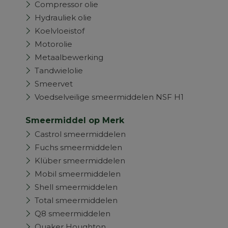
Compressor olie
Hydrauliek olie
Koelvloeistof
Motorolie
Metaalbewerking
Tandwielolie
Smeervet
Voedselveilige smeermiddelen NSF H1
Smeermiddel op Merk
Castrol smeermiddelen
Fuchs smeermiddelen
Klüber smeermiddelen
Mobil smeermiddelen
Shell smeermiddelen
Total smeermiddelen
Q8 smeermiddelen
Quaker Houghton