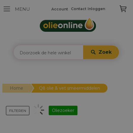
Contact
Inloggen
Account
Zoek
Home
Q8 olie & vet smeermiddelen
Oliezoeker
FILTEREN