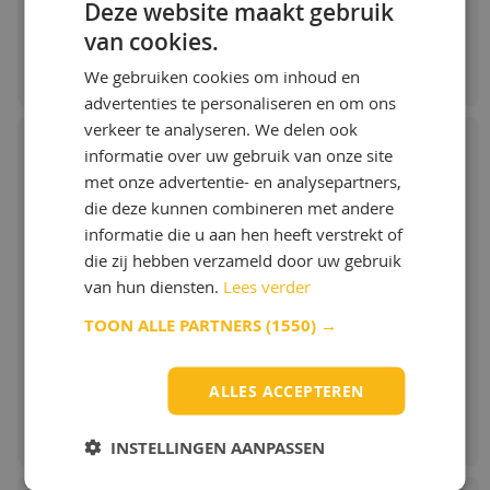
Deze website maakt gebruik
aanbevolen door de meeste fabrikanten
van cookies.
voor Euro 5 en vroegere motormodellen.
Bestellen & Meer info
Meer info
We gebruiken cookies om inhoud en
advertenties te personaliseren en om ons
verkeer te analyseren. We delen ook
informatie over uw gebruik van onze site
met onze advertentie- en analysepartners,
Q8 Terra 4000 UTTO CVT 75W-90
die deze kunnen combineren met andere
informatie die u aan hen heeft verstrekt of
die zij hebben verzameld door uw gebruik
Meer info
van hun diensten.
Lees verder
Vanaf:
TOON ALLE PARTNERS
(1550) →
€ 5,43 / L
ALLES ACCEPTEREN
Bestellen & Meer info
INSTELLINGEN AANPASSEN