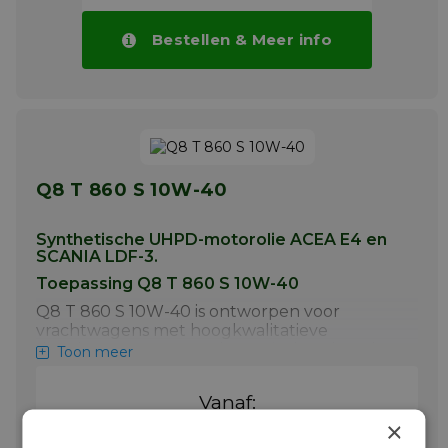
Bestellen & Meer info
Q8 T 860 S 10W-40
Synthetische UHPD-motorolie ACEA E4 en
SCANIA LDF-3.
Toepassing Q8 T 860 S 10W-40
Q8 T 860 S 10W-40 is ontworpen voor
vrachtwagens met hoogkwalitatieve
dieselmotoren en wordt speciaal aanbevolen
Toon meer
voor Scaniavrachtwagens met dieselmotoren
die voldoen aan de meest recente Euro V en
Vanaf:
Euro VI uitstootvereisten. Dit product
€ 5,33 / L
×
voldoet aan de ACEA E4en Scania LDF-3
specificaties. Het wordt eveneens