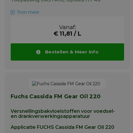
Castrol Optileb HY is uitermate geschikt voor
Toon meer
hydraulische systemen van machines voor
productie, vullen en verpakken. Het kan ook
Vanaf:
worden gebruikt voor tandwielkasten en
€ 11,81 / L
centrale smeerinrichtingen. Het is inzetbaar
bij zowel lage als hoge temperaturen en
drukbelastingen. Castrol Optileb HY is een
poly-alpha-olefine olie gecombineerd met
Bestellen & Meer info
zorgvuldig gekozen additieven tegen
slijtage, oxidatie en corrosie waarvan de
eigenschappen en prestaties minimaal
gelijkwaardig zijn aan die van conventionele
smeermiddelen.
Meer info
Fuchs Cassida FM Gear Oil 220
Versnellingsbakvloeistoffen voor voedsel-
en drankverwerkingsapparatuur
Applicatie FUCHS Cassida FM Gear Oil 220