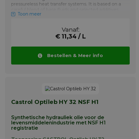
pressureless heat transfer systems. It is based on a
careful blend of base fluids and selected additives
Toon meer
chosen for their ability to meet the stringent
requirements of the food & beverage industry.
Certified by NSF for ISO 21469 and registered by
Vanaf:
NSF (Class HT1) for use where there is potential for
€ 11,34 / L
incidental food contact. Product contains only
substances permitted under US 21 CFR 178.3570,
178.3620 and 182 for use in lubricants with
incidental food contact.
Bestellen & Meer info
Meer info
Castrol Optileb HY 32 NSF H1
Synthetische hydrauliek olie voor de
levensmiddelenindustrie met NSF H1
registratie