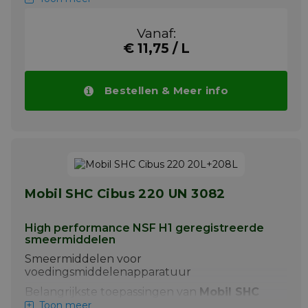
+ Mobil SHC Cibus 460 is bedoeld voor
tandwiel-, lager- en circulatiesystemen
Vanaf:
€ 11,75 / L
De smeermiddelen van de Mobil SHC Cibus
reeks zijn aanbevolen voor gebruik in
uiteenlopende tandwiel- en
lagertoepassingen in de voedingsmiddelen
Bestellen & Meer info
en drank verwerkende en verpakkende
industrie en ook de farmaceutische sector.
De producten zijn doeltreffend in talrijke
toepassingen, ook bij hoge
onderhoudskosten voor het vervangen van
onderdelen, het reinigen van systemen en
het verversen van smeermiddelen
Mobil SHC Cibus 220 UN 3082
Meer info
High performance NSF H1 geregistreerde
smeermiddelen
Smeermiddelen voor
voedingsmiddelenapparatuur
Belangrijkste toepassingen van
Mobil SHC
Cibus 220
zijn:
Toon meer