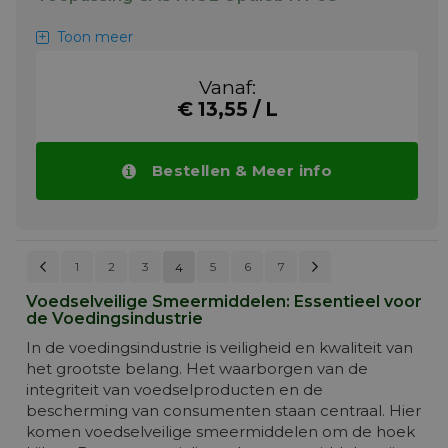
Castrol Optileb HY is uitermate geschikt voor
Toon meer
hydraulische systemen van machines voor
productie, vullen en verpakken. Het kan ook
Vanaf:
worden gebruikt voor tandwielkasten en
€ 13,55 / L
centrale smeerinrichtingen. Het is inzetbaar
bij zowel lage als hoge temperaturen en
drukbelastingen. Castrol Optileb HY is een
poly-alpha-olefine olie gecombineerd met
Bestellen & Meer info
zorgvuldig gekozen additieven tegen
slijtage, oxidatie en corrosie waarvan de
eigenschappen en prestaties minimaal
gelijkwaardig zijn aan die van conventionele
smeermiddelen.
Pagina
Vorige
Pagina
Volgende
Pagina
Pagina
Pagina
Pagina
Pagina
Pagin
1
2
3
5
6
U lees momenteel pagina
7
4
PAGINA
Meer info
Voedselveilige Smeermiddelen: Essentieel voor
de Voedingsindustrie
In de voedingsindustrie is veiligheid en kwaliteit van
het grootste belang. Het waarborgen van de
integriteit van voedselproducten en de
bescherming van consumenten staan centraal. Hier
komen voedselveilige smeermiddelen om de hoek