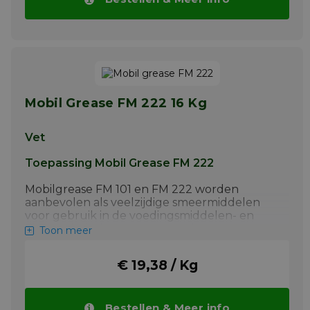
Meer info
Mobil Grease FM 222 16 Kg
Vet
Toepassing Mobil Grease FM 222
Mobilgrease FM 101 en FM 222 worden
aanbevolen als veelzijdige smeermiddelen
voor gebruik in de voedingsmiddelen- en
diervoederindustrie waar producten met
Toon meer
NSF H1 registratie vereist zijn. De
voedingsindustrie omvat:
€ 19,38 / Kg
Voedselverwerkende industrie,
drankenindustrie, medische industrie en
verpakkingsindustrie. Toepassingen
omvatten: Algemeen gebruik voor smering
Bestellen & Meer info