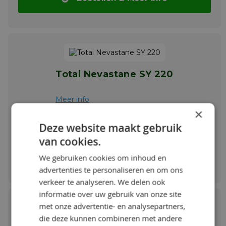
van roterende systemen. Lagers van
transportsystemen. Centrale smeersystemen
(Mobilgrease FM 101). De geselecteerde
basisoliën in combinatie met de uitstekende
afschuifstabiliteit van de
verdikkingsmiddelen resulteren in het
vermogen om smering te leveren over een
Total Nevastane SY 220
breed gamma snelheden, belastingen en
temperaturen.
Meer info
Meer info
×
€ 16,07 / Kg
Deze website maakt gebruik
van cookies.
Bestellen & Meer info
We gebruiken cookies om inhoud en
advertenties te personaliseren en om ons
verkeer te analyseren. We delen ook
informatie over uw gebruik van onze site
met onze advertentie- en analysepartners,
die deze kunnen combineren met andere