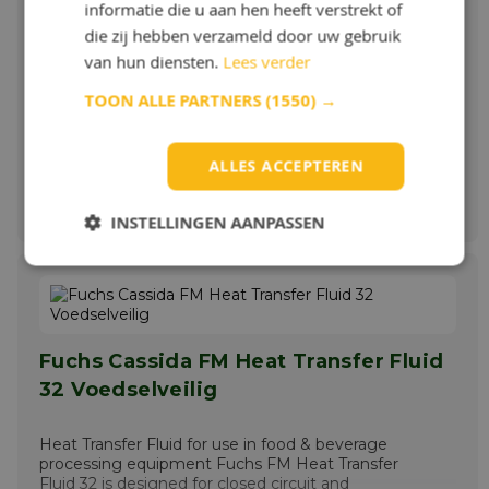
Total Nevastane SY 460 in 20L
informatie die u aan hen heeft verstrekt of
die zij hebben verzameld door uw gebruik
van hun diensten.
Lees verder
Meer info
TOON ALLE PARTNERS
(1550) →
€ 13,01 / L
ALLES ACCEPTEREN
Bestellen & Meer info
INSTELLINGEN AANPASSEN
Fuchs Cassida FM Heat Transfer Fluid
32 Voedselveilig
Heat Transfer Fluid for use in food & beverage
processing equipment Fuchs FM Heat Transfer
Fluid 32 is designed for closed circuit and