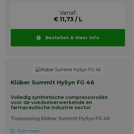
synthetisch smeermiddel voor oven- en
andere kettingen die bij hoge temperaturen
Vanaf:
en belastingen werken. TOTAL NEVASTANE
€ 11,73 / L
CHAIN OIL XT is ook geschikt voor lage
temperaturen (minimaal 0 °C).
Meer info
Bestellen & Meer info
Klüber Summit HySyn FG 46
Volledig synthetische compressoroliën
voor de voedselverwerkende en
farmaceutische industrie sector
Toepassing Klüber Summit HySyn FG 46
Klüber Summit HySyn oliën kunnen worden
Toon meer