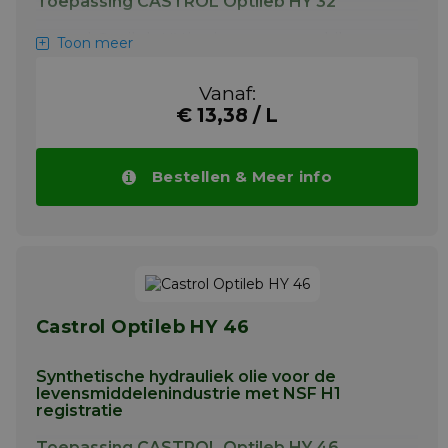
Toepassing CASTROL Optileb HY 32
Castrol Optileb HY is uitermate geschikt voor
Toon meer
hydraulische systemen van machines voor
productie, vullen en verpakken. Het kan ook
Vanaf:
worden gebruikt voor tandwielkasten en
€ 13,38 / L
centrale smeerinrichtingen. Het is inzetbaar
bij zowel lage als hoge temperaturen en
drukbelastingen. Castrol Optileb HY is een
poly-alpha-olefine olie gecombineerd met
Bestellen & Meer info
zorgvuldig gekozen additieven tegen
slijtage, oxidatie en corrosie waarvan de
eigenschappen en prestaties minimaal
gelijkwaardig zijn aan die van conventionele
smeermiddelen.
Meer info
Castrol Optileb HY 46
Synthetische hydrauliek olie voor de
levensmiddelenindustrie met NSF H1
registratie
Toepassing CASTROL Optileb HY 46