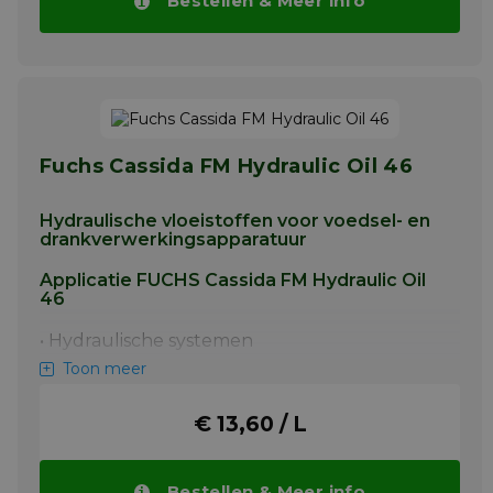
Bestellen & Meer info
Fuchs Cassida FM Hydraulic Oil 46
Hydraulische vloeistoffen voor voedsel- en
drankverwerkingsapparatuur
Applicatie FUCHS Cassida FM Hydraulic Oil
46
• Hydraulische systemen
Toon meer
• Hydrostatische tandwielen
• Glijlagers en antifrictielagers
€ 13,60 / L
• Smerig voor algemeen gebruik, inclusief
versnellingsbakken voor lichte toepassingen
• Circulerende oliesystemen
Bestellen & Meer info