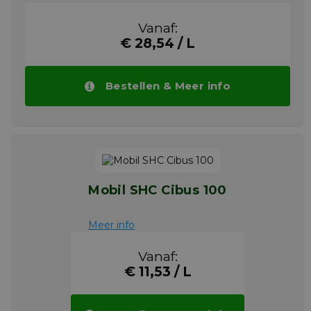
gebruikt voor oliegeïnjecteerde
schroefcompressoren, zuigercompressoren
Vanaf:
en centrifugale compressoren. Klüber
€ 28,54 / L
Summit HySyn FG oliën zijn bedoeld voor
gebruik in compressoren van de
voedselverwerkende en farmaceutische
industrie industrie die olievrije perslucht
Bestellen & Meer info
nodig heeft (zonder oliedamp) die niet kan
worden verwijderd door de olieafscheider).
Klüber Summit HySyn FG oliën kunnen ook
worden gebruikt voor de Smering van
tandwielen in olievrije schroefcompressoren.
Door hun goede stabiliteit zijn deze oliën ook
geschikt voor toepassingen bij lage
temperaturen in industriële tandwielen.
Mobil SHC Cibus 100
Bovendien, Klüber Summit HySyn FG 32-46-
68 oliën worden gebruikt in ketens, met
Meer info
name bij lage temperaturen, bijvoorbeeld in
het vriespunt. tunnels.
Vanaf:
Meer info
€ 11,53 / L