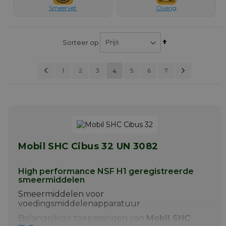
Smeervet
Overig
Van
Sorteer op
hoog
naar
Pagina
Vorige
Pagina
Volgen
Pagina
Pagina
Pagina
Pagina
Pag
1
2
3
5
6
U lees momenteel pagin
7
laag
4
PAGINA
sorteren
Mobil SHC Cibus 32 UN 3082
High performance NSF H1 geregistreerde
smeermiddelen
Smeermiddelen voor
voedingsmiddelenapparatuur
Belangrijkste toepassingen van
Mobil SHC