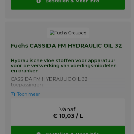
tandwiel- en lagertoepassingen in de
Bestellen & Meer info
voedingsmiddelen en drank verwerkende
en verpakkende industrie en ook de
farmaceutische sector. De producten zijn
doeltreffend in talrijke toepassingen, ook bij
hoge onderhoudskosten voor het
vervangen van onderdelen, het reinigen van
systemen en het verversen van
Fuchs CASSIDA FM HYDRAULIC OIL 32
smeermiddelen
Meer info
Hydraulische vloeistoffen voor apparatuur
voor de verwerking van voedingsmiddelen
en dranken
CASSIDA FM HYDRAULIC OIL 32
toepassingen:
Hydraulische systemen, hydrostatische
Toon meer
tandwielen, glij- en wentellagers, algemene
smering, inclusief lichte tandwielkasten,
Vanaf:
circulatie-oliesystemen
€ 10,03 / L
Meer info