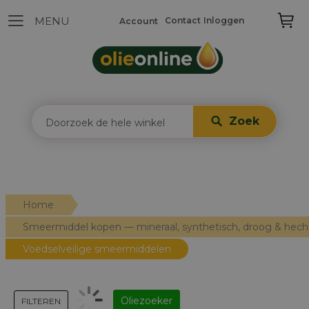
Contact
Inloggen
Account
Zoek
Home
Smeermiddel kopen — mineraal, synthetisch, droog & hec
Voedselveilige smeermiddelen
Oliezoeker
FILTEREN