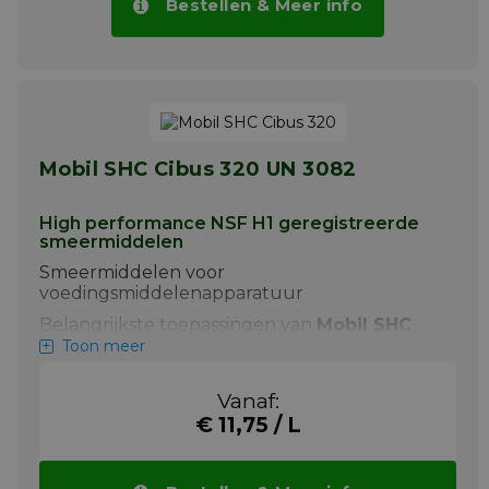
Bestellen & Meer info
Mobil SHC Cibus 320 UN 3082
High performance NSF H1 geregistreerde
smeermiddelen
Smeermiddelen voor
voedingsmiddelenapparatuur
Belangrijkste toepassingen van
Mobil SHC
Cibus 320
zijn:
Toon meer
+ Mobil SHC Cibus 320 is bedoeld voor
tandwiel-, lager- en circulatiesystemen
Vanaf:
€ 11,75 / L
De smeermiddelen van de Mobil SHC Cibus
reeks zijn aanbevolen voor gebruik in
uiteenlopende hydraulische, compressor-,