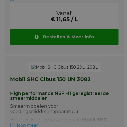
+ Mobil SHC Cibus 220,is bedoeld voor
tandwiel-, lager- en circulatiesystemen
Vanaf:
€ 11,65 / L
De smeermiddelen van de Mobil SHC Cibus
220 zijn aanbevolen voor gebruik in
uiteenlopende tandwiel- en
lagertoepassingen in de voedingsmiddelen
Bestellen & Meer info
en drank verwerkende en verpakkende
industrie en ook de farmaceutische sector.
De producten zijn doeltreffend in talrijke
toepassingen, ook bij hoge
onderhoudskosten voor het vervangen van
onderdelen, het reinigen van systemen en
het verversen van smeermiddelen
Mobil SHC Cibus 150 UN 3082
Meer info
High performance NSF H1 geregistreerde
smeermiddelen
Smeermiddelen voor
voedingsmiddelenapparatuur
Belangrijkste toepassingen van
Mobil SHC
Cibus 150
zijn:
Toon meer