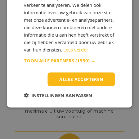
ONZE KENNIS IS UW KRACHT!
verkeer te analyseren. We delen ook
informatie over uw gebruik van onze site
Bij OlieOnline hebben we een team
van gepassioneerde smeermiddelen-
met onze advertentie- en analysepartners,
specialisten met uitgebreide kennis en
die deze kunnen combineren met andere
ervaring.
informatie die u aan hen heeft verstrekt of
die zij hebben verzameld door uw gebruik
van hun diensten.
Lees verder
TOON ALLE PARTNERS
(1550) →
ALLES ACCEPTEREN
GEDETAILLEERD
ADVIES
INSTELLINGEN AANPASSEN
Onze experts helpen u bij het kiezen
van de beste producten, zodat u het
maximale uit uw voertuig of machine
kunt halen.