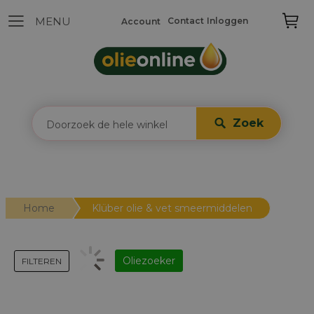
Contact
Inloggen
Account
Zoek
Home
Klüber olie & vet smeermiddelen
Oliezoeker
FILTEREN