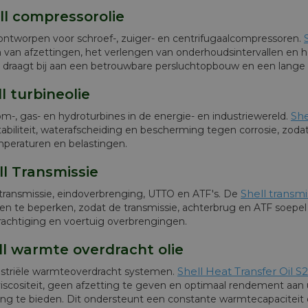
ll compressorolie
 ontworpen voor schroef-, zuiger- en centrifugaalcompressoren.
 van afzettingen, het verlengen van onderhoudsintervallen en h
lie draagt bij aan een betrouwbare persluchtopbouw en een lang
ll turbineolie
She
m-, gas- en hydroturbines in de energie- en industriewereld.
tabiliteit, waterafscheiding en bescherming tegen corrosie, zodat 
peraturen en belastingen.
ll Transmissie
Shell transmi
 transmissie, eindoverbrenging, UTTO en ATF's. De
en te beperken, zodat de transmissie, achterbrug en ATF soepel bl
rachtiging en voertuig overbrengingen.
ll warmte overdracht olie
Shell Heat Transfer Oil S
ustriële warmteoverdracht systemen.
 viscositeit, geen afzetting te geven en optimaal rendement aa
g te bieden. Dit ondersteunt een constante warmtecapaciteit en