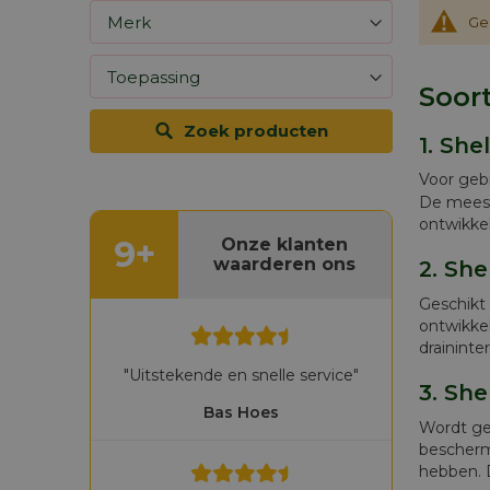
Ge
Soort
Zoek producten
1. She
Voor gebr
De meest
ontwikkel
9+
Onze klanten
waarderen ons
2. She
Geschikt
ontwikke
draininte
"Uitstekende en snelle service"
3. She
Bas Hoes
Wordt geb
bescherm
hebben. D