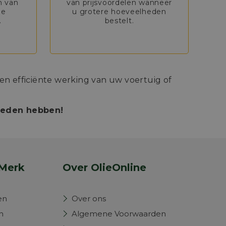
n van
van prijsvoordelen wanneer
de
u grotere hoeveelheden
.
bestelt.
n efficiënte werking van uw voertuig of
bieden hebben!
Merk
Over OlieOnline
en
Over ons
n
Algemene Voorwaarden