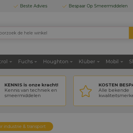
Beste Advies
Bespaar Op Smeermiddelen
trol
Fuchs
Houghton
Klüber
Mobil
S
KENNIS is onze kracht!
KOSTEN BESP
Kennis van techniek en
Alle bekende
smeermiddelen
kwaliteitsmerk
or industrie & transport