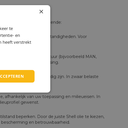
×
 daarbij vooral op het volgende:
keer te
tentie- en
abrikant en de bedrijfsomstandigheden. Voor
 heeft verstrekt
 46 of 68
.
dkeuringen van uw apparatuur (bijvoorbeeld MAN,
geschikt is voor uw toepassing.
ACCEPTEREN
oog performante olie nodig zijn. In zwaar belaste
e.
ie, afhankelijk van uw toepassing en milieueisen. In
ieuprofiel gewenst.
lstand beperken. Door de juiste Shell olie te kiezen,
n bescherming en betrouwbaarheid.