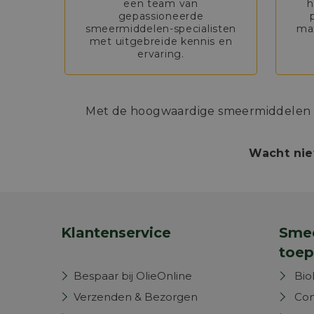
een team van
h
gepassioneerde
smeermiddelen-specialisten
max
met uitgebreide kennis en
ervaring.
Met de hoogwaardige smeermiddelen va
Wacht nie
Klantenservice
Smee
toep
Bespaar bij OlieOnline
Bio
Verzenden & Bezorgen
Com