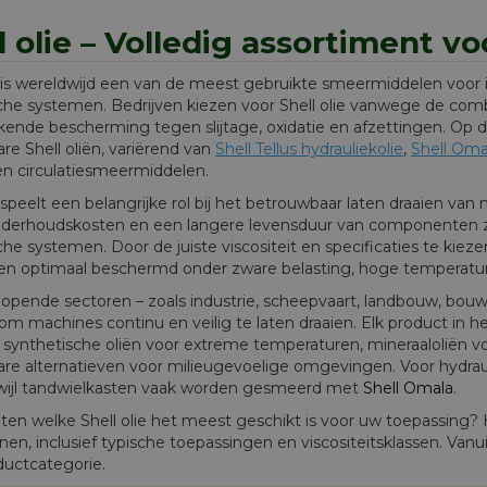
l olie – Volledig assortiment vo
e is wereldwijd een van de meest gebruikte smeermiddelen voor in
sche systemen. Bedrijven kiezen voor Shell olie vanwege de com
kende bescherming tegen slijtage, oxidatie en afzettingen. Op 
re Shell oliën, variërend van
Shell Tellus hydrauliekolie
,
Shell Oma
en circulatiesmeermiddelen.
e speelt een belangrijke rol bij het betrouwbaar laten draaien van 
nderhoudskosten en een langere levensduur van componenten zo
che systemen. Door de juiste viscositeit en specificaties te kiezen
en optimaal beschermd onder zware belasting, hoge temperatur
lopende sectoren – zoals industrie, scheepvaart, landbouw, bouw,
om machines continu en veilig te laten draaien. Elk product in h
r synthetische oliën voor extreme temperaturen, mineraaloliën 
are alternatieven voor milieugevoelige omgevingen. Voor hydra
erwijl tandwielkasten vaak worden gesmeerd met
Shell Omala
.
ten welke Shell olie het meest geschikt is voor uw toepassing? 
jnen, inclusief typische toepassingen en viscositeitsklassen. Vanu
ductcategorie.