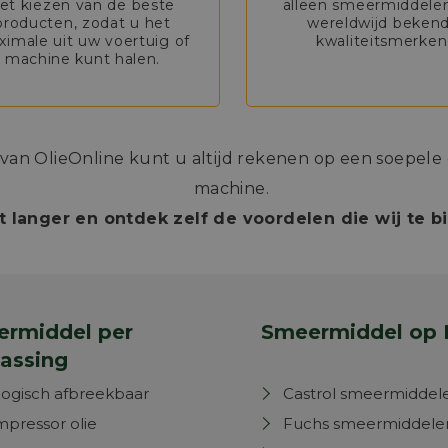
et kiezen van de beste
alleen smeermiddele
producten, zodat u het
wereldwijd beken
imale uit uw voertuig of
kwaliteitsmerken
machine kunt halen.
n OlieOnline kunt u altijd rekenen op een soepele e
machine.
t langer en ontdek zelf de voordelen die wij te 
rmiddel per
Smeermiddel op 
assing
logisch afbreekbaar
Castrol smeermiddel
pressor olie
Fuchs smeermiddele