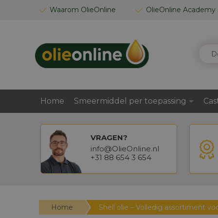
GA
Waarom OlieOnline
OlieOnline Academy
NAAR
DE
INHOUD
ZOEK
Home
Smeermiddel per toepassing
Cas
VRAGEN?
info@OlieOnline.nl
+31 88 654 3 654
Home
Shell olie – Volledig assortiment vo