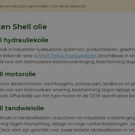
en producten gevonden voor deze selectie.
en Shell olie
ll hydrauliekolie
uik in industriële hydraulische systemen, productielijnen, graaf
Shell Tellus hydrauliekolie
 bekende serie is
, beschikbaar in o
d voor een betrouwbare krachtoverbrenging, bescherming tegen s
ll motorolie
 voor dieselmotoren, vrachtwagens, scheepvaart, landbouw en
ld voor een betrouwbare smering, bescherming tegen slijtage en
rvals. Afhankelijk van het type motor en de OEM-specificaties kiest
ll tandwielolie
ruikt in tandwielkasten, reductoren en industriële overbrengin
ing tegen micropitting, slijtage en hoge contactbelastingen, z
eze oliën zijn geschikt voor zwaar belaste tandwielkasten in on