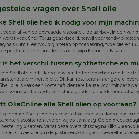
estelde vragen over Shell olie
ke Shell olie heb ik nodig voor mijn machi
 vooral af van de gevraagde viscositeit, de aanbevelingen van d
n wordt vaak
Shell Tellus
geadviseerd, terwijl voor tandwielkaste
gina’s kunt u eenvoudig filteren op toepassing, type olie en ISO-v
of specificatie met ons delen zodat wij u kunnen adviseren.
 is het verschil tussen synthetische en min
sche Shell olie biedt doorgaans een betere bescherming bij ext
dan standaard minerale olie. Dit kan resulteren in langere olieve
Shell olie is vaak een kostenefficiëntere keuze voor minder zwar
van uw installatie, bedrijfsomstandigheden en onderhoudsstrate
ft OlieOnline alle Shell oliën op voorraad?
gangbare Shell oliën en viscositeitsklassen zijn doorgaans direct
urante viscositeiten leveren wij op aanvraag. Op de productpagi
 bestelling plaatsen. Vanaf deze overzichtspagina klikt u eenvou
Omala tandwielolie
om de juiste verpakking en hoeveelheid te ki