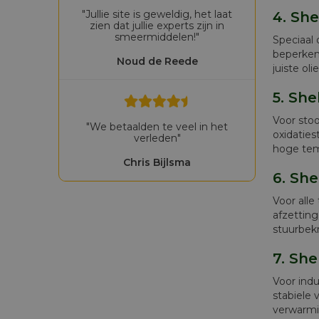
"Jullie site is geweldig, het laat
4. She
zien dat jullie experts zijn in
smeermiddelen!"
Speciaal
beperken
Noud de Reede
juiste o
5. She
Voor stoo
"We betaalden te veel in het
oxidaties
verleden"
hoge tem
Chris Bijlsma
6. She
Voor alle
afzetting
stuurbek
7. She
Voor ind
stabiele
verwarmin