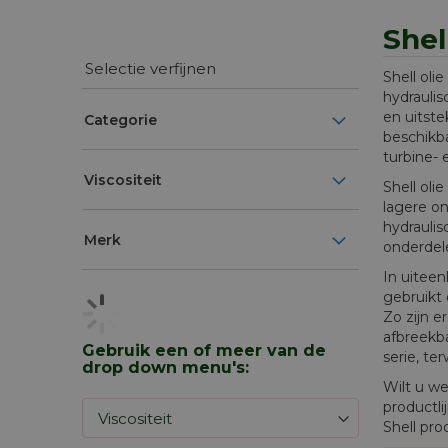
Shel
Selectie verfijnen
Shell oli
hydrauli
en uitste
Categorie
beschikba
turbine- 
Viscositeit
Shell oli
lagere o
hydraulis
Merk
onderdel
In uiteen
gebruikt 
Zo zijn e
afbreekb
Gebruik een of meer van de
serie, t
drop down menu's:
Wilt u we
productli
Shell pro