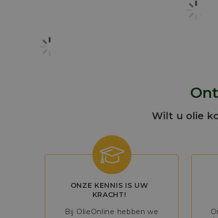
Ont
Wilt u olie k
ONZE KENNIS IS UW
KRACHT!
Bij OlieOnline hebben we
O