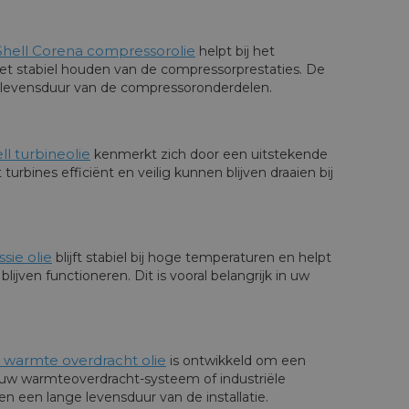
Shell Corena compressorolie
helpt bij het
et stabiel houden van de compressorprestaties. De
e levensduur van de compressoronderdelen.
ll turbineolie
kenmerkt zich door een uitstekende
turbines efficiënt en veilig kunnen blijven draaien bij
ssie olie
blijft stabiel bij hoge temperaturen en helpt
ijven functioneren. Dit is vooral belangrijk in uw
2 warmte overdracht olie
is ontwikkeld om een
n uw warmteoverdracht-systeem of industriële
 een lange levensduur van de installatie.