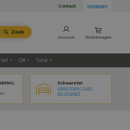
Contact
Inloggen
Zoek
Account
Winkelwagen
hell
Q8
Total
ARING:
Schaarste!
Lees meer over
en
de impact