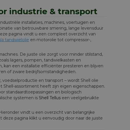
or industrie & transport
dustriële installaties, machines, voertuigen en
binatie van betrouwbare smering, lange levensduur
deze pagina vindt u een compleet overzicht van
la tandwielolie
en motorolie tot compressor-,
machines. De juiste olie zorgt voor minder stilstand,
als lagers, pompen, tandwielkasten en
, kan een installatie efficiënter presteren en blijven
en of zware bedrijfsomstandigheden.
 voedselproductie en transport – wordt Shell olie
et Shell-assortiment heeft zijn eigen eigenschappen.
voor standaardtoepassingen en biologisch
ulische systemen is
Shell Tellus
een veelgebruikte
Hieronder vindt u een overzicht van belangrijke
it deze pagina klikt u eenvoudig door naar de juiste