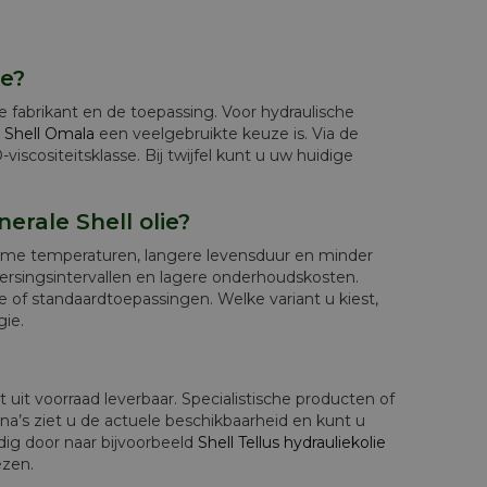
ne?
e fabrikant en de toepassing. Voor hydraulische
n
Shell Omala
een veelgebruikte keuze is. Via de
iscositeitsklasse. Bij twijfel kunt u uw huidige
erale Shell olie?
reme temperaturen, langere levensduur en minder
rversingsintervallen en lagere onderhoudskosten.
e of standaardtoepassingen. Welke variant u kiest,
gie.
 uit voorraad leverbaar. Specialistische producten of
na’s ziet u de actuele beschikbaarheid en kunt u
dig door naar bijvoorbeeld
Shell Tellus hydrauliekolie
ezen.