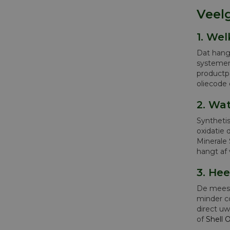
Veelg
1. Wel
Dat hangt
systeme
productpa
oliecode 
2. Wat
Syntheti
oxidatie 
Minerale 
hangt af 
3. Hee
De meest 
minder co
direct uw
of
Shell 