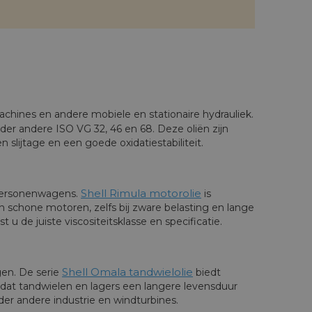
machines en andere mobiele en stationaire hydrauliek.
nder andere ISO VG 32, 46 en 68. Deze oliën zijn
lijtage en een goede oxidatiestabiliteit.
Shell Rimula motorolie
 personenwagens.
is
 schone motoren, zelfs bij zware belasting en lange
 u de juiste viscositeitsklasse en specificatie.
Shell Omala tandwielolie
gen. De serie
biedt
odat tandwielen en lagers een langere levensduur
der andere industrie en windturbines.