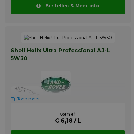
wordt voorgeschreven. Tevens "backwards-
Bestellen & Meer info
compatible" voor de meerderheid van de
Ford benzinemotoren, inclusief de motoren
waarvoor een olie met specificatie Ford WSS
M2C913-B, WSS M2C913-C of WSS M2C925-A
wordt vereist.
Meer info
Shell Helix Ultra Professional AJ-L
5W30
Toon meer
Volsynthetische motorolie - Ontwikkeld om
aan de specifieke eisen van de
Vanaf:
motorfabrikant te voldoen.
€ 6,18 / L
Belangrijkste toepassingen van
Shell Helix
Ultra Professional AJ-L 5W-30
zijn: