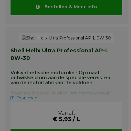
Bestellen & Meer info
Shell Helix Ultra Professional AP-L
0W-30
Volsynthetische motorolie - Op maat
Volsynthetische motorolie - ontwikkeld om
ontwikkeld om aan de speciale vereisten
aan de specifieke eisen van de
van de motorfabrikant te voldoen
motorfabrikant te voldoen.
Belangrijkste toepassingen van
Shell Helix
Toepassing Shell Helix Ultra Professional
Ultra Professional AG 5W-30
zijn:
Toon meer
AP-L 0W-30
+ Shell Helix Ultra Professional AG 5W-
Shell Helix Ultra Professional AP-L 0W-30
30 voor benzine- en dieselmotoren is
Vanaf:
voor benzine- en dieselmotoren voldoet aan
goedgekeurd volgens de strenge
€ 5,93 / L
de technisch uitdagende Peugeot B71 2312
technische General Motors motorolie
'in-house' specificatie die vereist is in de
specificatie GMW16177(dexos2). Het is