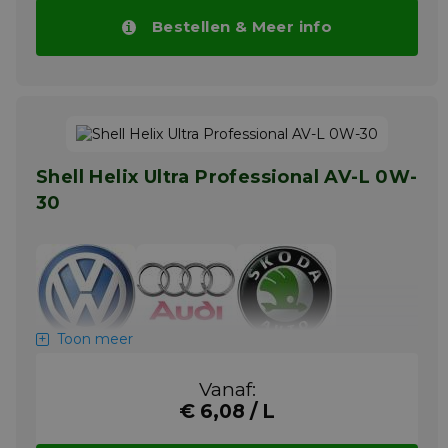
Ultra Professional AR-L 5W-30
zijn:
Bestellen & Meer info
+ Shell Helix Ultra Professional AR-L 5W-
30 voor dieselmotoren is goedgekeurd
volgens de ACEA C4 en Renault 0720
specificaties.
+ De olie is speciaal geformuleerd voor
dieselmotoren met een roetfilter (DPF).
+ De low-SAPS formulatie beschermt
Shell Helix Ultra Professional AV-L 0W-
roetfilters (DPF) tegen verstoppingen.
30
Ontwikkeld om aan de hoge eisen van hoog
presterende dieselmotoren van
personenwagens zoals Renault te voldoen
en voor motoren die een ACEA C4
specificatie vereisen.
Meer info
Toon meer
Vanaf:
€ 6,08 / L