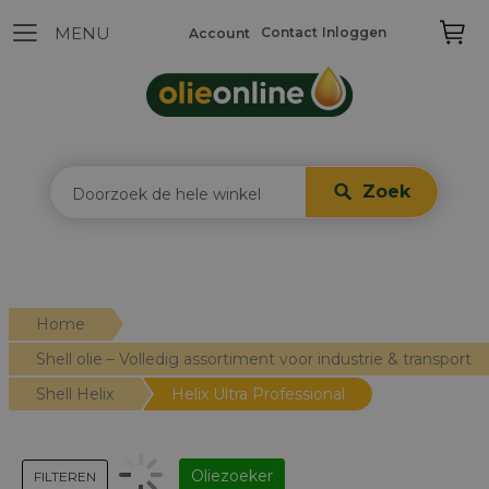
Contact
Inloggen
Account
Zoek
Home
Shell olie – Volledig assortiment voor industrie & transport
Shell Helix
Helix Ultra Professional
Oliezoeker
FILTEREN