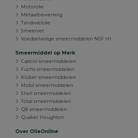
Motorolie
Metaalbewerking
Tandwielolie
Smeervet
Voedselveilige smeermiddelen NSF H1
Smeermiddel op Merk
Castrol smeermiddelen
Fuchs smeermiddelen
Klüber smeermiddelen
Mobil smeermiddelen
Shell smeermiddelen
Total smeermiddelen
Q8 smeermiddelen
Quaker Houghton
Over OlieOnline