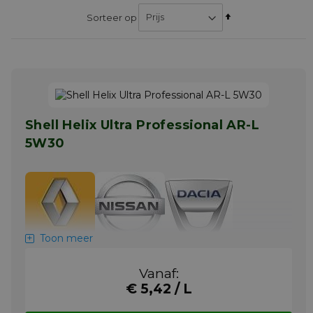
Van
Sorteer op
hoog
naar
laag
sorteren
Shell Helix Ultra Professional AR-L
5W30
Toon meer
Volsynthetische motorolie – ontwikkeld om
aan de specifieke eisen van de
Vanaf:
motorfabrikant te voldoen.
€ 5,42 / L
Belangrijkste toepassingen van
Shell Helix