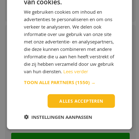
van cookies.
Bestellen & Meer info
+ minimaliseert het olieverbruik
We gebruiken cookies om inhoud en
+ verzekert vlotte koude start
advertenties te personaliseren en om ons
verkeer te analyseren. We delen ook
informatie over uw gebruik van onze site
Let op! Prijs zakt automatisch bij grotere
hoeveelheden.
met onze advertentie- en analysepartners,
die deze kunnen combineren met andere
Shell Helix Ultra Professional AB-L
Vanaf 12x 1L, 3x 5L en meer dan 2 bij grotere
informatie die u aan hen heeft verstrekt of
verpakkingen.
0W30
die zij hebben verzameld door uw gebruik
Meer info
van hun diensten.
Lees verder
Volsynthetische motorolie - Ontwikkeld om
aan de specifieke eisen van de
TOON ALLE PARTNERS
(1550) →
motorfabrikant te voldoen.
Toepassingen Shell Helix Ultra Professional
AB-L 0W-30
ALLES ACCEPTEREN
Toon meer
Shell Helix Ultra Professional AB-L 0W-30
INSTELLINGEN AANPASSEN
voor dieselmotoren is goedgekeurd volgens
€ 6,59 / L
de Mercedes Benz MB 229.52 specificatie.
Het is geformuleerd speciaal voor gebruik in
dieselmotoren met een roetfilter (DPF). De