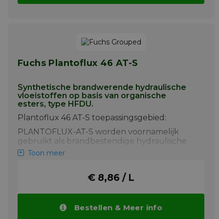
Fuchs Plantoflux 46 AT-S
Synthetische brandwerende hydraulische
vloeistoffen op basis van organische
esters, type HFDU.
Plantoflux 46 AT-S toepassingsgebied:
PLANTOFLUX-AT-S worden voornamelijk
gebruikt als brandbestendige hydraulische
vloeistoffen in machines of installaties die
Toon meer
onder gevaarlijke omstandigheden werken,
d.w.z. waar naakte vlammen of hoge
€ 8,86 / L
temperaturen aanwezig zijn en het
brandrisico door de vloeistoflekkage hoog is,
met name: staalfabrieken, hoogovens,
continugietovens, continugietinstallaties,
Bestellen & Meer info
cokesfabrieken, enz. PLANTOFLUX-AT-S zijn