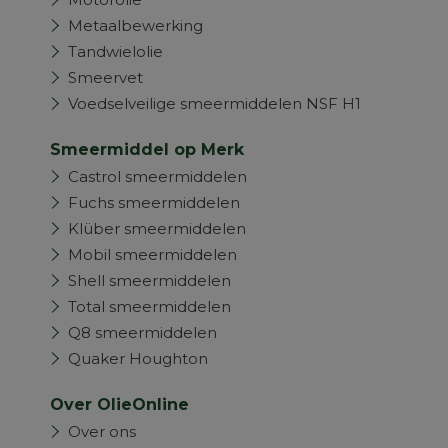
Metaalbewerking
Tandwielolie
Smeervet
Voedselveilige smeermiddelen NSF H1
Smeermiddel op Merk
Castrol smeermiddelen
Fuchs smeermiddelen
Klüber smeermiddelen
Mobil smeermiddelen
Shell smeermiddelen
Total smeermiddelen
Q8 smeermiddelen
Quaker Houghton
Over OlieOnline
Over ons