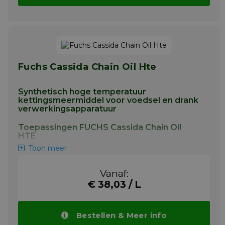
Fuchs Cassida Chain Oil Hte
Synthetisch hoge temperatuur
kettingsmeermiddel voor voedsel en drank
verwerkingsapparatuur
Toepassingen FUCHS Cassida Chain Oil
HTE
Toon meer
Aandrijf- en transportkettingen in de
levensmiddelenindustrie. Ook bedoeld voor
Vanaf:
gebruik in apparatuur voor de productie van
levensmiddelenverpakkingen
€ 38,03 / L
Meer info
Bestellen & Meer info