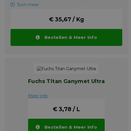
Smering van stoomdrogers, elektromotoren,
Toon meer
pompen, transportbanden, mixers,
tandwielkasten en lagers. Lagers met lage
tot gemiddelde snelheid die onder
€ 35,67 / Kg
ongunstige omstandigheden werken. Zwaar
belaste en schokbelaste toepassingen. Kan
ook gebruikt worden als beschermende
Bestellen & Meer info
anti-roestfilm en als lossingsmiddel op
pakkingen en afdichtingen van
tankafsluitingen.
Meer info
Fuchs Titan Ganymet Ultra
Meer info
€ 3,78 / L
Bestellen & Meer info