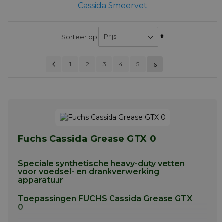
Cassida Smeervet
Van
Sorteer op
hoog
naar
Pagina
Vorige
Pagina
Pagina
Pagina
Pagina
Pagina
1
2
3
4
5
laag
U lees mome
6
PAGINA
sorteren
Fuchs Cassida Grease GTX 0
Speciale synthetische heavy-duty vetten
voor voedsel- en drankverwerking
apparatuur
Toepassingen FUCHS Cassida Grease GTX
0