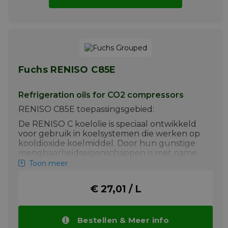
Fuchs RENISO C85E
Refrigeration oils for CO2 compressors
RENISO C85E toepassingsgebied:
De RENISO C koelolie is speciaal ontwikkeld
voor gebruik in koelsystemen die werken op
kooldioxide koelmiddel. Door hun gunstige
mengbaarheidseigenschappen is met name
bij lage verdampingstemperaturen
Toon meer
voldoende olieterugvloeiing gegarandeerd.
De toepassingsgebieden zijn in vrijwel alle
€ 27,01 / L
gebieden van industriële en commerciële
koeling, bijv. inloopvriesapparatuur en
aggregaatkoelingssystemen.
Bestellen & Meer info
Meer info