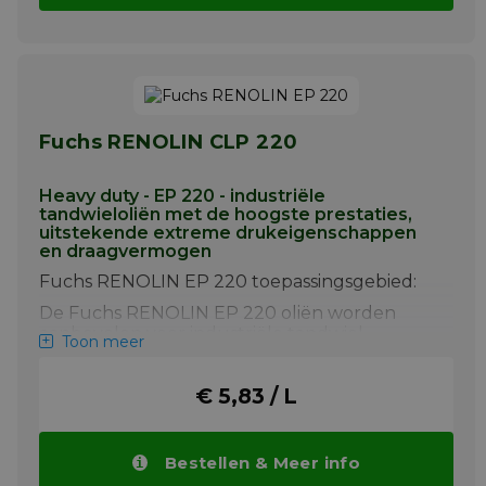
Fuchs RENOLIN CLP 220
Heavy duty - EP 220 - industriële
tandwieloliën met de hoogste prestaties,
uitstekende extreme drukeigenschappen
en draagvermogen
Fuchs RENOLIN EP 220 toepassingsgebied:
De
Fuchs RENOLIN EP 220
oliën worden
aanbevolen voor industriële tandwiel-,
Toon meer
schroef- en conische gesloten tandwielen
met circulatie- of spatsmering, die werken bij
€ 5,83 / L
olietemperaturen tot 100ºC en pieken
daarboven (tot 120ºC).
Meer info
Bestellen & Meer info