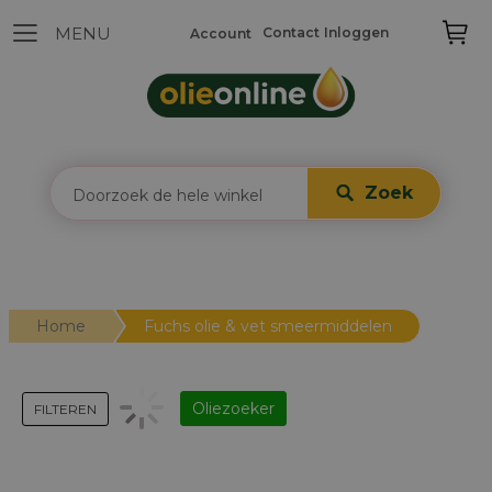
Contact
Inloggen
Account
Zoek
Home
Fuchs olie & vet smeermiddelen
Oliezoeker
FILTEREN