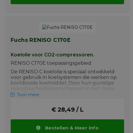
Fuchs RENISO C170E
Koelolie voor CO2-compressoren.
RENISO C170E toepassingsgebied:
De RENISO C koelolie is speciaal ontwikkeld
voor gebruik in koelsystemen die werken op
kooldioxide koelmiddel. Door hun gunstige
mengbaarheidseigenschappen is met name
bij lage verdampingstemperaturen
Toon meer
voldoende olieterugvloeiing gegarandeerd.
De toepassingsgebieden zijn in vrijwel alle
€ 28,49 / L
gebieden van industriële en commerciële
koeling, bijv. inloopvriesapparatuur en
aggregaatkoelingssystemen.
Bestellen & Meer info
Meer info