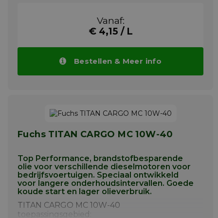
geschikt voor toepassingen in mobiele en
stationaire hydraulische systemen waar het
Vanaf:
gebruik van een reinigings- /
€ 4,15 / L
dispergeermiddelhydraulische olie met lage
wrijvingscoëfficiënten, goed stick-slip gedrag
en uitstekende corrosiewerende
eigenschappen vereist is. RENOLIN MR is ook
Bestellen & Meer info
geschikt voor gebruik als high-speed
spindelolie, inbraakolie en
corrosiebeschermende olie.
Meer info
Fuchs TITAN CARGO MC 10W-40
Top Performance, brandstofbesparende
olie voor verschillende dieselmotoren voor
bedrijfsvoertuigen. Speciaal ontwikkeld
voor langere onderhoudsintervallen. Goede
koude start en lager olieverbruik.
TITAN CARGO MC 10W-40
toepassingsgebied: