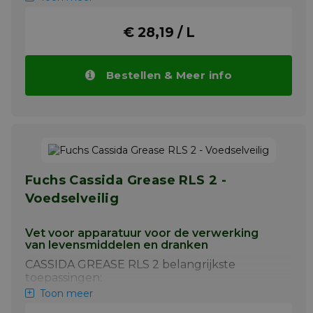
van de motorfiets. Verwijder het overtollige
materiaal door het af te vegen met een
€ 28,19 / L
droge doek. De filmvormende (kruipende)
eigenschappen zorgen voor een volledige
bedekking van de ketting en bescherming
tegen corrosie.
Bestellen & Meer info
Meer info
Fuchs Cassida Grease RLS 2 -
Voedselveilig
Vet voor apparatuur voor de verwerking
van levensmiddelen en dranken
CASSIDA GREASE RLS 2 belangrijkste
toepassingen:
Toon meer
Walselement en glijlagers