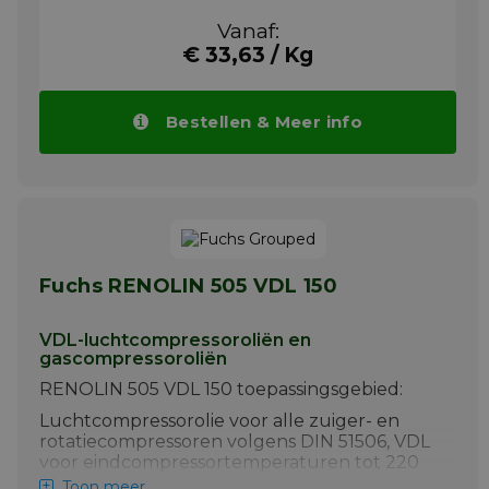
op corrosie door breuk of blootstelling aan
Vanaf:
oscillerende bewegingen en trillingen. Door
€ 33,63 / Kg
de witte kleur wordt GLEITMO 585 K ook
gebruikt in toepassingen met schone
omstandigheden, o.a. in textiel- en
papierverwerkende en vul- en
Bestellen & Meer info
verpakkingsmachines.
Meer info
Fuchs RENOLIN 505 VDL 150
VDL-luchtcompressoroliën en
gascompressoroliën
RENOLIN 505 VDL 150 toepassingsgebied:
Luchtcompressorolie voor alle zuiger- en
rotatiecompressoren volgens DIN 51506, VDL
voor eindcompressortemperaturen tot 220
°C. Als andere media worden
Toon meer