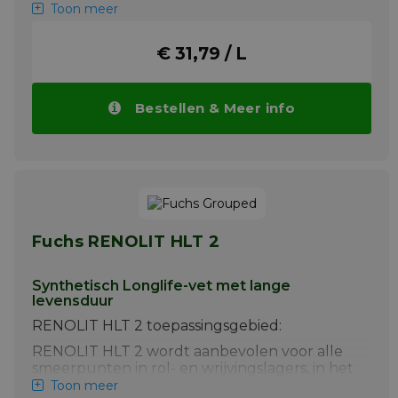
Toon meer
Smering van nokken, kettingen, kabels,
transportbanden, glijbanen, gewrichten,
draaipunten, liften, katrollen,
€ 31,79 / L
schroefdraadonderdelen, bouten, rollen,
kranen, kleppen en vele andere bewegende
delen. Smering en bescherming van
Bestellen & Meer info
afdichtingen, geleiders, die werken in
voedingsmiddelen, farmaceutische en
andere schone omgevingen waar
incidenteel contact met voedsel mogelijk is.
Meer info
Fuchs RENOLIT HLT 2
Synthetisch Longlife-vet met lange
levensduur
RENOLIT HLT 2 toepassingsgebied:
RENOLIT HLT 2 wordt aanbevolen voor alle
smeerpunten in rol- en wrijvingslagers, in het
bijzonder die welke blootgesteld zijn aan
Toon meer