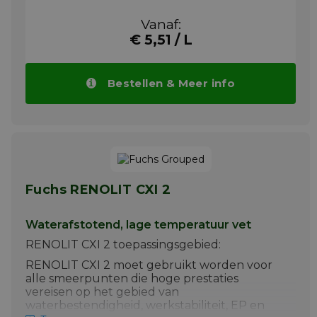
schroef- en conische gesloten tandwielen
Vanaf:
met circulatie- of spatsmering, die werken bij
€ 5,51 / L
olietemperaturen tot 100ºC en pieken
daarboven (tot 120ºC).
Meer info
Bestellen & Meer info
Fuchs RENOLIT CXI 2
Waterafstotend, lage temperatuur vet
RENOLIT CXI 2 toepassingsgebied:
RENOLIT CXI 2 moet gebruikt worden voor
alle smeerpunten die hoge prestaties
vereisen op het gebied van
waterbestendigheid, werkstabiliteit, EP en