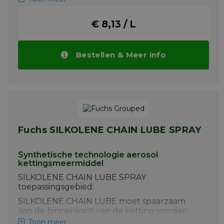
gecomprimeerd, neem dan contact op met
onze afdeling Application Engineering. De
€ 8,13 / L
specificaties van de fabrikant moeten in acht
worden genomen.
Meer info
Bestellen & Meer info
Fuchs SILKOLENE CHAIN LUBE SPRAY
Synthetische technologie aerosol
kettingsmeermiddel
SILKOLENE CHAIN LUBE SPRAY
toepassingsgebied:
SILKOLENE CHAIN LUBE moet spaarzaam
aan de binnenkant van de ketting worden
aangebracht, enkele uren voor het gebruik
Toon meer