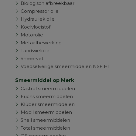
Biologisch afbreekbaar
Compressor olie
Hydrauliek olie
Koelvloeistof
Motorolie
Metaalbewerking
Tandwielolie
Smeervet
Voedselveilige smeermiddelen NSF H1
Smeermiddel op Merk
Castrol smeermiddelen
Fuchs smeermiddelen
Klüber smeermiddelen
Mobil smeermiddelen
Shell smeermiddelen
Total smeermiddelen
Q8 smeermiddelen