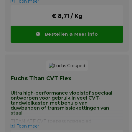
AW eigenschappen.
Toon meer
Meer info
€ 8,71 / Kg
Bestellen & Meer info
Fuchs Titan CVT Flex
Ultra high-performance vloeistof speciaal
ontworpen voor gebruik in veel CVT-
tandwielkasten met behulp van
duwbanden of transmissiekettingen van
staal.
TITAN ATF CVT toepassingsgebied:
Toon meer
TITAN ATF CVT is met succes getest voor