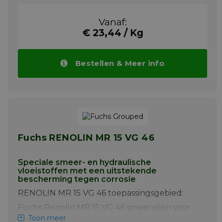
Smering van stoomdrogers, elektromotoren,
pompen, transportbanden, mixers,
Vanaf:
tandwielkasten en lagers. Lagers met lage
tot gemiddelde snelheid die onder
€ 23,44 / Kg
ongunstige omstandigheden werken. Zwaar
belaste en schokbelaste toepassingen. Kan
ook gebruikt worden als beschermende
Bestellen & Meer info
anti-roestfilm en als lossingsmiddel op
pakkingen en afdichtingen van
tankafsluitingen.
Meer info
Fuchs RENOLIN MR 15 VG 46
Speciale smeer- en hydraulische
vloeistoffen met een uitstekende
bescherming tegen corrosie
RENOLIN MR 15 VG 46 toepassingsgebied:
Fuchs Renolin MR 15 VG 46 smeeroliën voor
circulatie en lagersmering, uitstekend
Toon meer