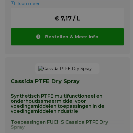
Toon meer
TTITAN CARGO MC 10W-40 heeft een hoger
vermogen dan de gebruikelijke
hoogwaardige motoroliën. Internationaal
€ 7,17 / L
wordt dit type olie aangeduid als UHPD
(UHPD = Ultra High Performance Diesel Oil).
Ongeacht de huidige levensduur kunnen
Bestellen & Meer info
ook oudere dieselmotoren zonder spoeling
worden omgeschakeld naar TITAN CARGO
MC 10W-40.
Meer info
Cassida PTFE Dry Spray
Synthetisch PTFE multifunctioneel en
onderhoudssmeermiddel voor
voedingsmiddelen toepassingen in de
voedingsmiddelenindustrie
Toepassingen FUCHS Cassida PTFE Dry
Spray