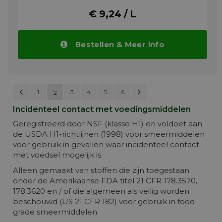
met conventionele tandwieloliën van een
merknaam. Menging met andere
€ 9,24 / L
tandwieloliën moet echter worden
vermeden om de voordelen van het product
volledig te benutten. Een volledige
Bestellen & Meer info
olieverversing wordt aanbevolen bij de
omschakeling naar TITAN ATF 4000. Voor
informatie over de veiligheid van het
product en een correcte verwijdering
verwijzen wij u naar het meest recente
Pagina
Vorige
Pagina
Volgende
Pagina
Pagina
Pagina
Pagina
Pagina
1
3
U lees momenteel pagina
4
5
6
2
veiligheidsinformatieblad.
PAGINA
Incidenteel contact met voedingsmiddelen
Meer info
Geregistreerd door NSF (klasse H1) en voldoet aan
de USDA H1-richtlijnen (1998) voor smeermiddelen
voor gebruik in gevallen waar incidenteel contact
met voedsel mogelijk is.
Alleen gemaakt van stoffen die zijn toegestaan
onder de Amerikaanse FDA titel 21 CFR 178.3570,
178.3620 en / of die algemeen als veilig worden
beschouwd (US 21 CFR 182) voor gebruik in food
grade smeermiddelen.