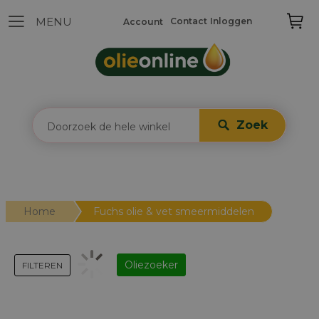
Contact
Inloggen
Account
Zoek
Home
Fuchs olie & vet smeermiddelen
Oliezoeker
FILTEREN