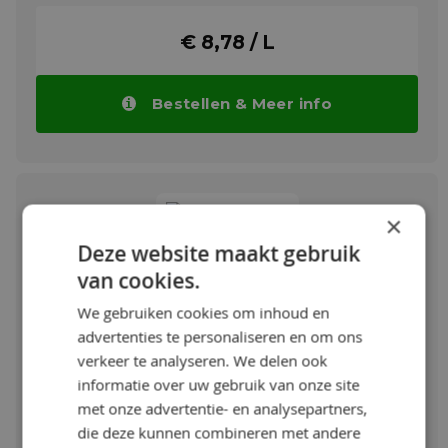
bijzonder goede compatibiliteit met de
volgende koudemiddelen: ammoniak (NH3),
€ 8,78 / L
HCFK's (bijv.R22), koolwaterstoffen
(bijv.propaan R290, propyleen R1270). DIN
51503: KAA, KC, KE
Bestellen & Meer info
Meer info
×
Deze website maakt gebruik
Fuchs PLANTOHYD 40 N
van cookies.
Milieuvriendelijke hydraulische en
We gebruiken cookies om inhoud en
smeeroliën op basis van natuurlijke
advertenties te personaliseren en om ons
grondstoffen, type HETG volgens ISO
15380, voor mobiele en stationaire
verkeer te analyseren. We delen ook
hydraulische apparatuur.
informatie over uw gebruik van onze site
PLANTOHYD 40 N toepassingsgebied:
met onze advertentie- en analysepartners,
PLANTOHYD 32 N resp. PLANTOHYD 40 N
die deze kunnen combineren met andere
Toon meer
kan worden gebruikt in mobiele en