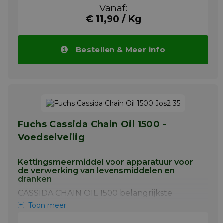
Aanbevolen voor gebruik in machines waar
Vanaf:
frequente verversing van de vetvulling
€ 11,90 / Kg
nodig is of waar een hoog productverbruik is.
Langzame en middelmatige snelheid glij- en
rollagers. Zwaar belaste en schokbelaste
Bestellen & Meer info
toepassingen. Gewrichten, koppelingen en
geleiders. Bovenloop railsystemen. Kan ook
worden gebruikt als beschermende
antitrustfilm en als lossingsmiddel op
pakkingen en dichtingen van
tankafsluitingen.
Meer info
Fuchs Cassida Chain Oil 1500 -
Voedselveilig
Kettingsmeermiddel voor apparatuur voor
de verwerking van levensmiddelen en
dranken
CASSIDA CHAIN OIL 1500 belangrijkste
toepassingen:
Toon meer
Aandrijf- en transportketens in de