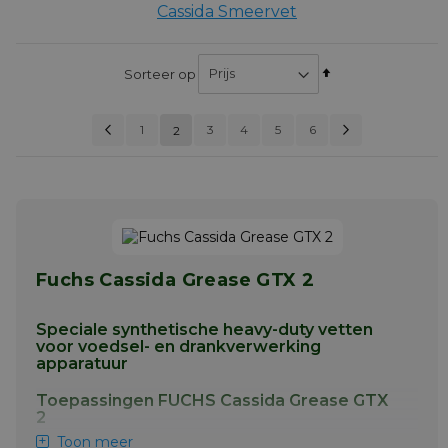
Cassida Smeervet
Van
Sorteer op
hoog
naar
Pagina
Vorige
Pagina
Volgende
Pagina
Pagina
Pagina
Pagina
Pag
1
3
U lees momenteel pagina
4
5
6
laag
2
PAGINA
sorteren
Fuchs Cassida Grease GTX 2
Speciale synthetische heavy-duty vetten
voor voedsel- en drankverwerking
apparatuur
Toepassingen FUCHS Cassida Grease GTX
2
Toon meer