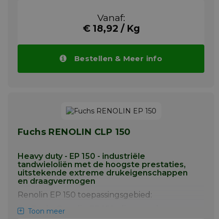
schommelende omgevingstemperaturen, en
wanneer hoge prestaties vereist zijn.
Vanaf:
Meer info
€ 18,92 / Kg
Bestellen & Meer info
Fuchs RENOLIN CLP 150
Heavy duty - EP 150 - industriële
tandwieloliën met de hoogste prestaties,
uitstekende extreme drukeigenschappen
en draagvermogen
Renolin EP 150 toepassingsgebied:
De Fuchs Renolin EP 150 oliën worden
Toon meer
aanbevolen voor industriële tandwiel-,